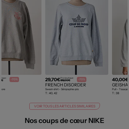
29,70€
40,00€
utique :
Prix boutique :
-70%
-70%
0€
99,00€
FRENCH DISORDER
GEISHA
olore
Sweat-shirt - Sérigraphie gris
Pull - Tissage 
T :
40, 42
T :
38
VOIR TOUS LES ARTICLES SIMILAIRES
Nos coups de cœur NIKE