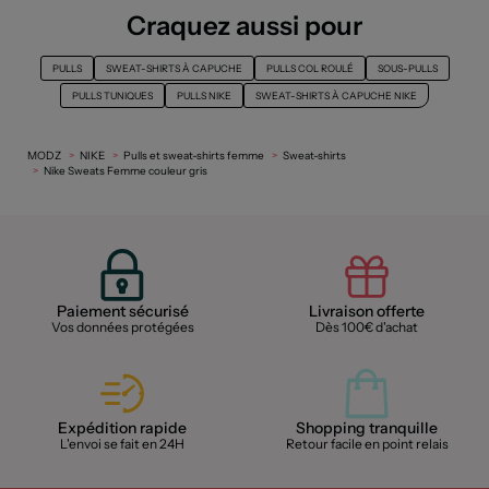
Craquez aussi pour
PULLS
SWEAT-SHIRTS À CAPUCHE
PULLS COL ROULÉ
SOUS-PULLS
PULLS TUNIQUES
PULLS NIKE
SWEAT-SHIRTS À CAPUCHE NIKE
MODZ
NIKE
Pulls et sweat-shirts femme
Sweat-shirts
Nike Sweats Femme couleur gris
Paiement sécurisé
Livraison offerte
Vos données protégées
Dès 100€ d'achat
Expédition rapide
Shopping tranquille
L'envoi se fait en 24H
Retour facile en point relais