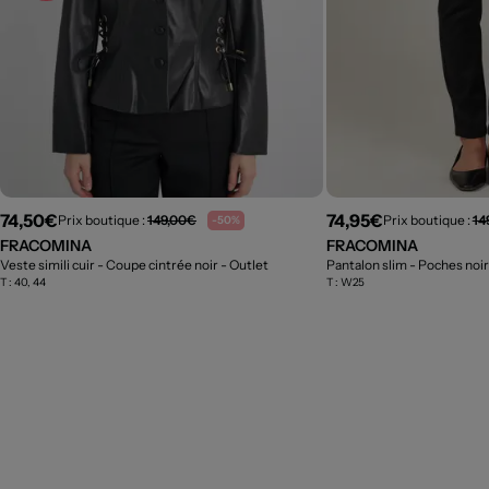
74,50€
74,95€
Prix boutique :
149,00€
Prix boutique :
14
-50%
FRACOMINA
FRACOMINA
Veste simili cuir - Coupe cintrée noir
- Outlet
Pantalon slim - Poches noi
T :
40, 44
T :
W25