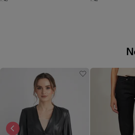
T :
40
T :
46
N