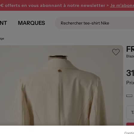
0€ offerts en vous abonnant
à notre newsletter >
Je m'abon
NT
MARQUES
ige
F
Blaz
3
Pri
T
Conti