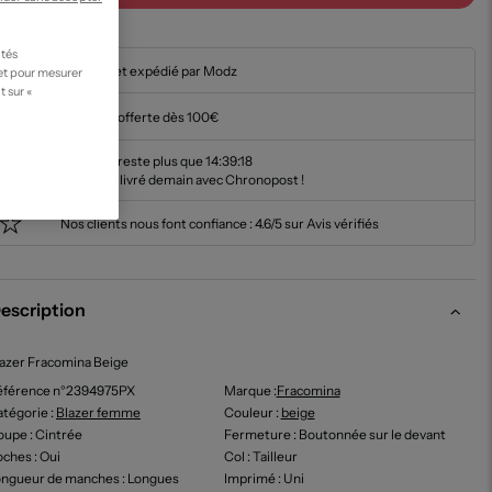
ités
En stock et expédié par Modz
 et pour mesurer
t sur «
Livraison offerte dès 100€
Il ne vous reste plus que
14:39:17
pour être livré demain avec Chronopost !
Nos clients nous font confiance :
4.6/5 sur Avis vérifiés
escription
azer Fracomina Beige
éférence n°2394975PX
Marque :
Fracomina
tégorie :
Blazer femme
Couleur
:
beige
oupe
: Cintrée
Fermeture
: Boutonnée sur le devant
oches
: Oui
Col
: Tailleur
ongueur de manches
: Longues
Imprimé
: Uni