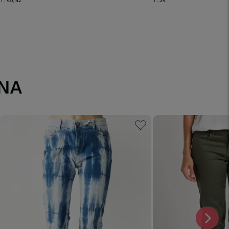
T :
40, 42
T :
34
INA