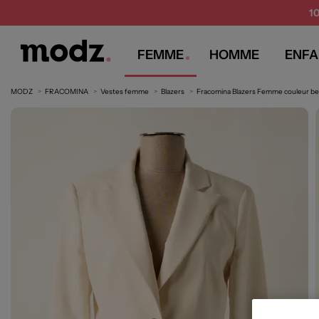
1
FEMME
HOMME
ENFA
MODZ
FRACOMINA
Vestes femme
Blazers
Fracomina Blazers Femme couleur be