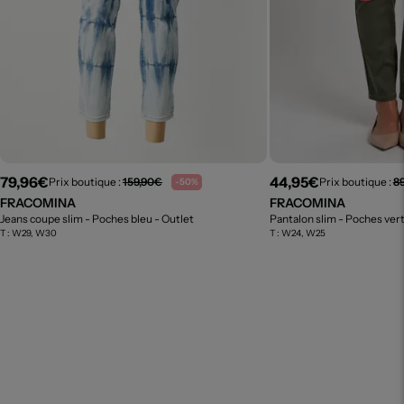
79,96€
44,95€
Prix boutique :
159,90€
Prix boutique :
8
-50%
FRACOMINA
FRACOMINA
Jeans coupe slim - Poches bleu
- Outlet
Pantalon slim - Poches ver
T :
W29, W30
T :
W24, W25