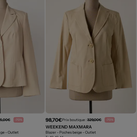
98,70€
5,00€
Prix boutique :
329,00€
-70%
-70%
WEEKEND MAXMARA
ige
- Outlet
Blazer - Poches beige
- Outlet