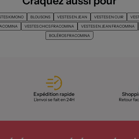
Craquez aussi pour
STES KIMONO
BLOUSONS
VESTES EN JEAN
VESTES EN CUIR
VEST
RACOMINA
VESTES CHICS FRACOMINA
VESTES EN JEAN FRACOMINA
BOLÉROS FRACOMINA
Expédition rapide
Shoppin
L'envoi se fait en 24H
Retour faci