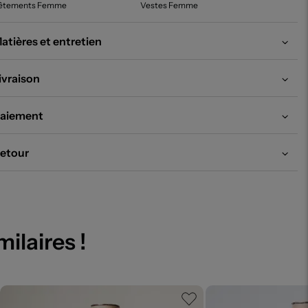
êtements Femme
Vestes Femme
atières et entretien
ivraison
aiement
etour
milaires !