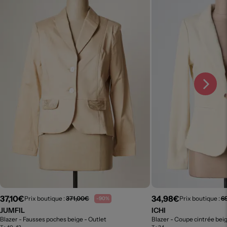
37,10€
34,98€
Prix boutique :
371,00€
Prix boutique :
6
-90%
JUMFIL
ICHI
Blazer - Fausses poches beige
- Outlet
Blazer - Coupe cintrée bei