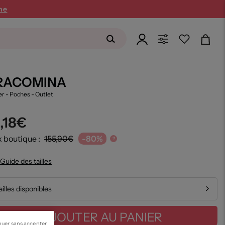
ne
RACOMINA
er - Poches
- Outlet
1,18€
x boutique :
155,90€
-80%
?
Guide des tailles
ailles disponibles
AJOUTER AU PANIER
nuer sans accepter