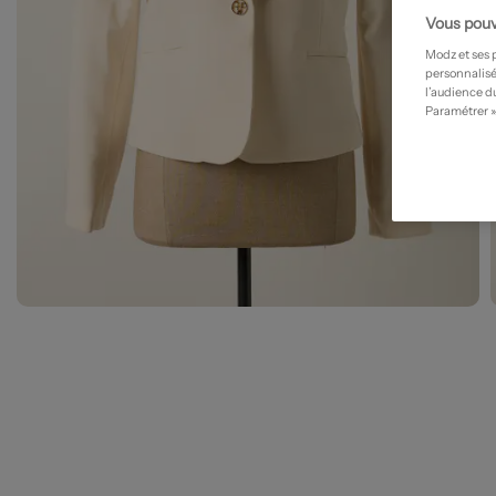
Vous pouv
Modz et ses 
personnalisé
l’audience du
Paramétrer »