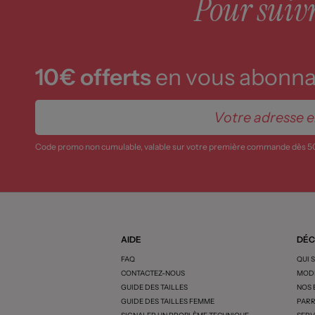
Pour suivre
10€ offerts
en vous abonnan
Code promo non cumulable, valable sur votre première commande dès 5
AIDE
DÉC
FAQ
QUI 
CONTACTEZ-NOUS
MODE
GUIDE DES TAILLES
NOS
GUIDE DES TAILLES FEMME
PARR