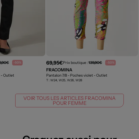
69,95€
9,90€
Prix boutique :
139,90€
-50%
-50%
FRACOMINA
r
- Outlet
Pantalon 7/8 - Poches violet
- Outlet
T :
W24, W25, W26, W28
VOIR TOUS LES ARTICLES FRACOMINA
POUR FEMME