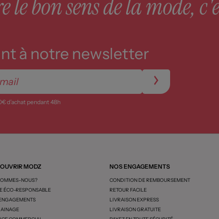
 le bon sens de la mode, c'e
t à notre newsletter
0€ d’achat pendant 48h
OUVRIR MODZ
NOS ENGAGEMENTS
SOMMES-NOUS?
CONDITION DE REMBOURSEMENT
 ÉCO-RESPONSABLE
RETOUR FACILE
 ENGAGEMENTS
LIVRAISON EXPRESS
AINAGE
LIVRAISON GRATUITE