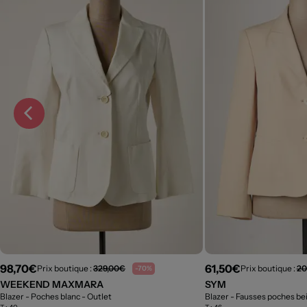
98,70€
61,50€
Prix boutique :
329,00€
Prix boutique :
20
-70%
WEEKEND MAXMARA
SYM
Blazer - Poches blanc
- Outlet
Blazer - Fausses poches be