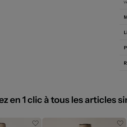
V
M
L
P
R
 en 1 clic à tous les articles si