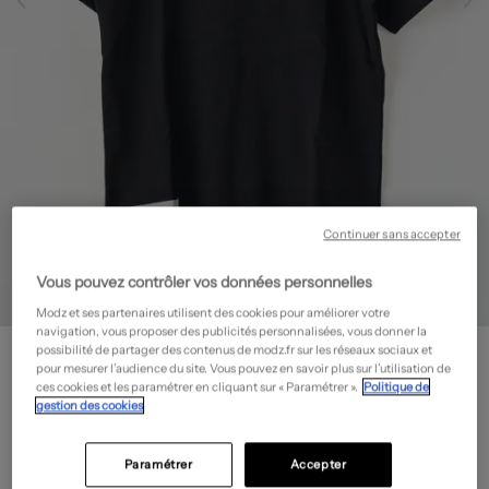
Continuer sans accepter
Vous pouvez contrôler vos données personnelles
Modz et ses partenaires utilisent des cookies pour améliorer votre
navigation, vous proposer des publicités personnalisées, vous donner la
JACK & JONES
possibilité de partager des contenus de modz.fr sur les réseaux sociaux et
pour mesurer l’audience du site. Vous pouvez en savoir plus sur l’utilisation de
T-shirt - Col rond
- Outlet
ces cookies et les paramétrer en cliquant sur « Paramétrer ».
Politique de
7,50€
gestion des cookies
-70%
Prix boutique :
25,00€
?
Paramétrer
Accepter
Guide des tailles