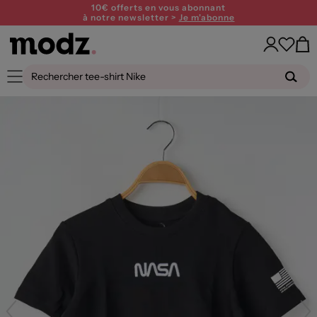
10€ offerts en vous abonnant
à notre newsletter >
Je m'abonne