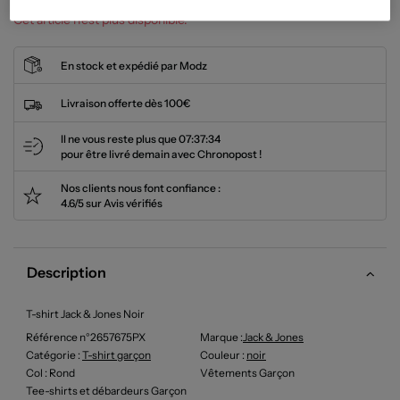
Cet article n'est plus disponible.
En stock et expédié par Modz
Livraison offerte dès 100€
Il ne vous reste plus que
07:37:33
pour être livré demain avec Chronopost !
Nos clients nous font confiance :
4.6/5 sur Avis vérifiés
Description
T-shirt Jack & Jones Noir
Référence n°2657675PX
Marque :
Jack & Jones
Catégorie :
T-shirt garçon
Couleur
:
noir
Col
: Rond
Vêtements Garçon
Tee-shirts et débardeurs Garçon