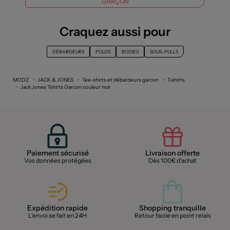
GARÇON
Craquez aussi pour
DÉBARDEURS
POLOS
BODIES
SOUS-PULLS
MODZ
JACK & JONES
Tee-shirts et débardeurs garcon
T-shirts
Jack Jones Tshirts Garcon couleur noir
Paiement sécurisé
Livraison offerte
Vos données protégées
Dès 100€ d'achat
Expédition rapide
Shopping tranquille
L'envoi se fait en 24H
Retour facile en point relais