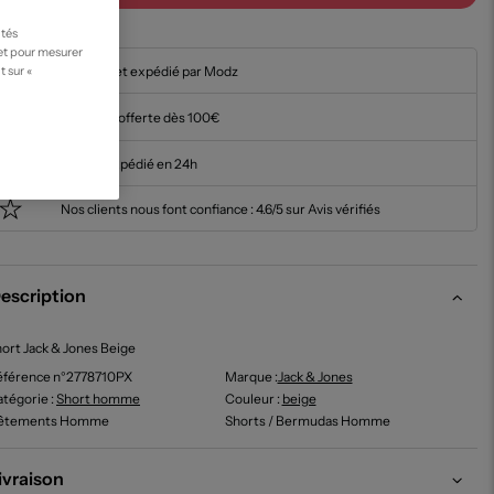
ités
 et pour mesurer
En stock et expédié par Modz
t sur «
Livraison offerte dès 100€
Article expédié en 24h
Nos clients nous font confiance :
4.6/5 sur Avis vérifiés
escription
ort Jack & Jones Beige
éférence n°2778710PX
Marque :
Jack & Jones
tégorie :
Short homme
Couleur
:
beige
êtements Homme
Shorts / Bermudas Homme
ivraison