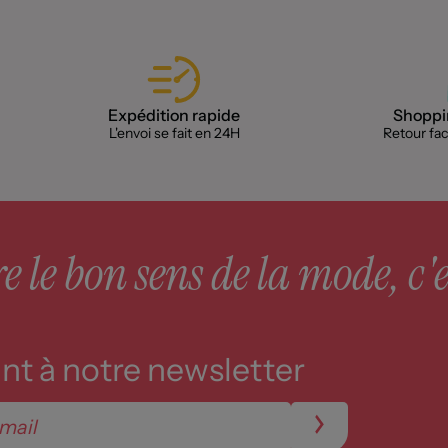
Expédition rapide
Shoppin
L'envoi se fait en 24H
Retour faci
 le bon sens de la mode, c'e
t à notre newsletter