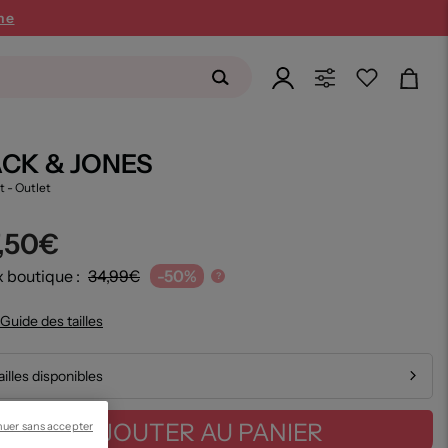
ne
ACK & JONES
rt
- Outlet
7,50€
x boutique :
34,99€
-50%
?
Guide des tailles
ailles disponibles
AJOUTER AU PANIER
nuer sans accepter