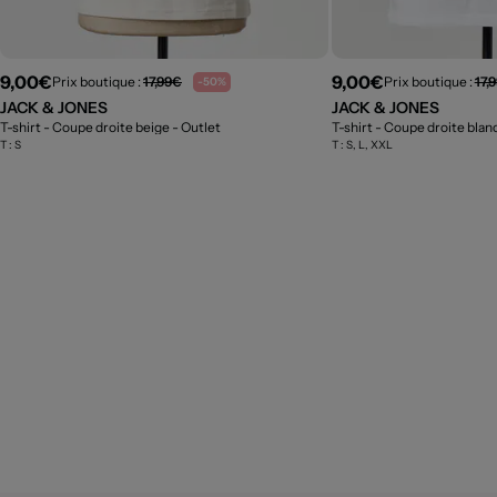
9,00€
9,00€
Prix boutique :
17,99€
Prix boutique :
17,
-50%
JACK & JONES
JACK & JONES
T-shirt - Coupe droite beige
- Outlet
T-shirt - Coupe droite blan
T :
S
T :
S, L, XXL