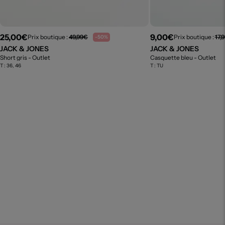
25,00€
9,00€
Prix boutique :
49,99€
Prix boutique :
17,
-50%
JACK & JONES
JACK & JONES
Short gris
- Outlet
Casquette bleu
- Outlet
T :
36, 46
T :
TU