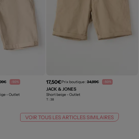
17,50€
,99€
Prix boutique :
34,99€
-50%
-50%
JACK & JONES
eige
- Outlet
Short beige
- Outlet
T :
38
VOIR TOUS LES ARTICLES SIMILAIRES