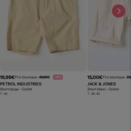
19,99€
15,00€
Prix boutique :
49,99€
Prix boutique :
29
-60%
PETROL INDUSTRIES
JACK & JONES
Short beige
- Outlet
Short blanc
- Outlet
T :
36
T :
36, 40