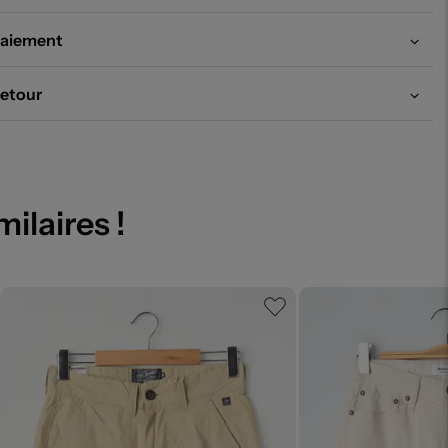
aiement
etour
milaires !