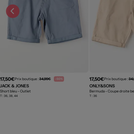
17,50€
17,50€
Prix boutique :
34,99€
Prix boutique :
34
-50%
JACK & JONES
ONLY&SONS
Short bleu
- Outlet
Bermuda - Coupe droite b
T :
36, 38, 44
T :
36