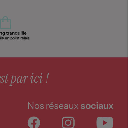
g tranquille
le en point relais
st par ici !
Nos réseaux
sociaux