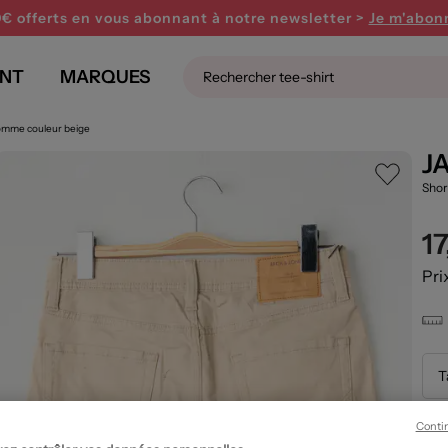
0€ offerts en vous abonnant
à notre newsletter >
Je m'abon
NT
MARQUES
Homme couleur beige
J
Sho
1
Pri
T
Conti