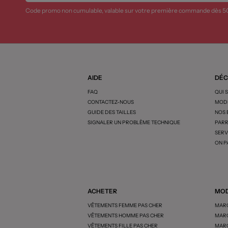
Code promo non cumulable, valable sur votre première commande dès 5
AIDE
DÉC
FAQ
QUI 
CONTACTEZ-NOUS
MODE
GUIDE DES TAILLES
NOS
SIGNALER UN PROBLÈME TECHNIQUE
PARR
SERV
ON P
ACHETER
MOD
VÊTEMENTS FEMME PAS CHER
MARQ
VÊTEMENTS HOMME PAS CHER
MARQ
VÊTEMENTS FILLE PAS CHER
MARQ