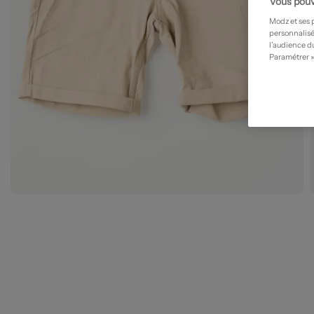
Vous pouv
Modz et ses 
personnalisé
l’audience du
Paramétrer »