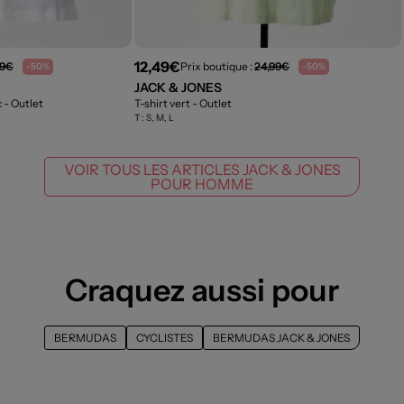
12,49€
99€
Prix boutique :
24,99€
-50%
-50%
JACK & JONES
c
- Outlet
T-shirt vert
- Outlet
T :
S, M, L
VOIR TOUS LES ARTICLES JACK & JONES
POUR HOMME
Craquez aussi pour
BERMUDAS
CYCLISTES
BERMUDAS JACK & JONES