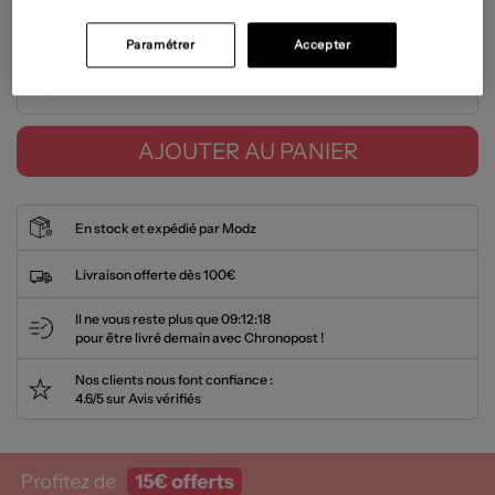
Guide des tailles
Paramétrer
Accepter
TU
>
AJOUTER AU PANIER
En stock et expédié par Modz
Livraison offerte dès 100€
Il ne vous reste plus que
09:12:17
pour être livré demain avec Chronopost !
Nos clients nous font confiance :
4.6/5 sur Avis vérifiés