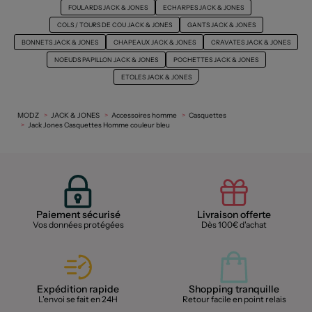
FOULARDS JACK & JONES
ECHARPES JACK & JONES
COLS / TOURS DE COU JACK & JONES
GANTS JACK & JONES
BONNETS JACK & JONES
CHAPEAUX JACK & JONES
CRAVATES JACK & JONES
NOEUDS PAPILLON JACK & JONES
POCHETTES JACK & JONES
ETOLES JACK & JONES
MODZ
JACK & JONES
Accessoires homme
Casquettes
Jack Jones Casquettes Homme couleur bleu
Paiement sécurisé
Livraison offerte
Vos données protégées
Dès 100€ d'achat
Expédition rapide
Shopping tranquille
L'envoi se fait en 24H
Retour facile en point relais