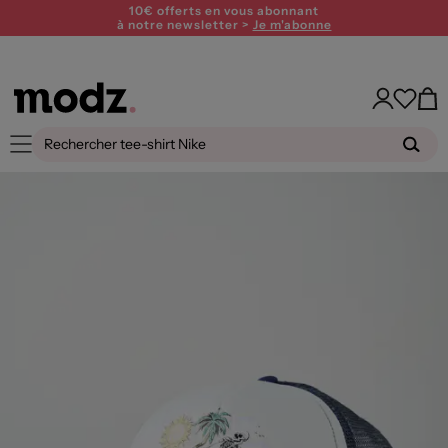
10€ offerts en vous abonnant
à notre newsletter >
Je m'abonne