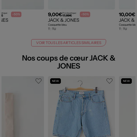
9,00€
10,00€
outique :
Prix boutique :
P
-50%
-50%
9€
17,99€
ONES
JACK & JONES
JACK &
Casquette bleu
Casquette ble
T :
TU
T :
TU
VOIR TOUS LES ARTICLES SIMILAIRES
Nos coups de cœur JACK &
JONES
NEW
NEW