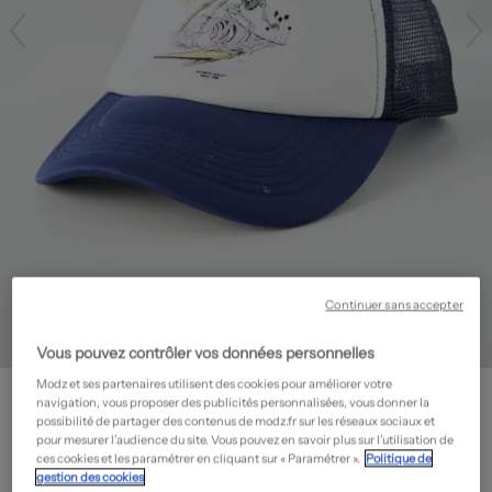
Continuer sans accepter
Vous pouvez contrôler vos données personnelles
Modz et ses partenaires utilisent des cookies pour améliorer votre
JACK & JONES
navigation, vous proposer des publicités personnalisées, vous donner la
Casquette
- Outlet
possibilité de partager des contenus de modz.fr sur les réseaux sociaux et
pour mesurer l’audience du site. Vous pouvez en savoir plus sur l’utilisation de
9,00€
ces cookies et les paramétrer en cliquant sur « Paramétrer ».
Politique de
gestion des cookies
-50%
Prix boutique :
17,99€
?