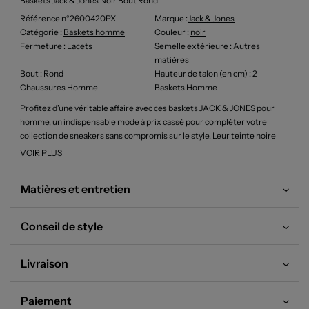
Baskets Jack & Jones Noir Bout Rond
Référence n°2600420PX
Marque :
Jack & Jones
Catégorie :
Baskets homme
Couleur
:
noir
Fermeture
: Lacets
Semelle extérieure
: Autres
matières
Bout
: Rond
Hauteur de talon (en cm)
: 2
Chaussures Homme
Baskets Homme
Profitez d’une véritable affaire avec ces baskets JACK & JONES pour
homme, un indispensable mode à prix cassé pour compléter votre
collection de sneakers sans compromis sur le style. Leur teinte noire
élégante, rehaussée de bandes grises contrastantes sur les côtés,
VOIR PLUS
s’accorde facilement à toutes vos tenues du quotidien tandis que la
semelle blanche ajoute une touche dynamique et moderne. Avec leur
Matières et entretien
design inspiré du running et la signature discrète de la marque, ces
baskets allient confort et allure urbaine, vous garantissant un look
tendance pour un budget maîtrisé.
Conseil de style
Livraison
Paiement