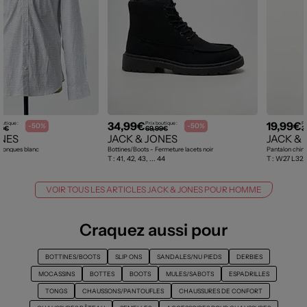
34,99€
19,99€
outique :
Prix boutique :
Pr
-50%
-50%
99€
69,99€
3
ONES
JACK & JONES
JACK &
longues blanc
Bottines/Boots - Fermeture lacets noir
Pantalon chino
T :
41, 42, 43, ... 44
T :
W27 L32, 
VOIR TOUS LES ARTICLES JACK & JONES POUR HOMME
Craquez aussi pour
BOTTINES/BOOTS
SLIP ONS
SANDALES/NU PIEDS
DERBIES
MOCASSINS
BOTTES
BOOTS
MULES/SABOTS
ESPADRILLES
TONGS
CHAUSSONS/PANTOUFLES
CHAUSSURES DE CONFORT