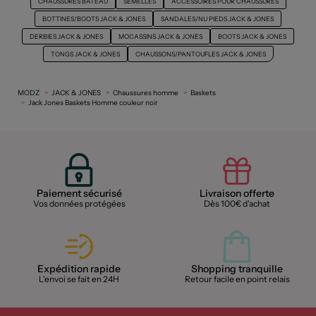
CHAUSSURES BÂTEAU
SEMELLES
ACCESSOIRES POUR CHAUSSURES
BOTTINES/BOOTS JACK & JONES
SANDALES/NU PIEDS JACK & JONES
DERBIES JACK & JONES
MOCASSINS JACK & JONES
BOOTS JACK & JONES
TONGS JACK & JONES
CHAUSSONS/PANTOUFLES JACK & JONES
MODZ
JACK & JONES
Chaussures homme
Baskets
Jack Jones Baskets Homme couleur noir
Paiement sécurisé
Livraison offerte
Vos données protégées
Dès 100€ d'achat
Expédition rapide
Shopping tranquille
L'envoi se fait en 24H
Retour facile en point relais