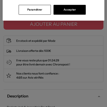
Paramétrer
Accepter
Tailles disponibles
AJOUTER AU PANIER
En stock et expédié par Modz
Livraison offerte dès 100€
Il ne vous reste plus que
01:24:28
pour être livré demain avec Chronopost !
Nos clients nous font confiance :
4.6/5 sur Avis vérifiés
Description