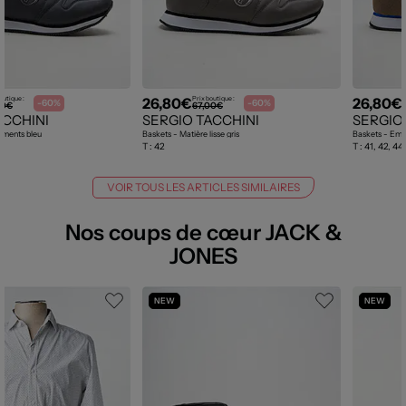
26,80€
26,80€
outique :
Prix boutique :
P
-60%
-60%
00€
67,00€
ACCHINI
SERGIO TACCHINI
SERGIO
ements bleu
Baskets - Matière lisse gris
Baskets - Emp
T :
42
T :
41, 42, 44,
VOIR TOUS LES ARTICLES SIMILAIRES
Nos coups de cœur JACK &
JONES
NEW
NEW