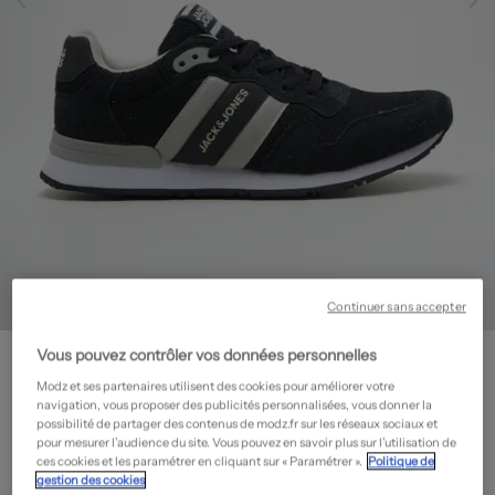
Continuer sans accepter
JACK & JONES
Vous pouvez contrôler vos données personnelles
Baskets - Bout rond
- Outlet
Modz et ses partenaires utilisent des cookies pour améliorer votre
navigation, vous proposer des publicités personnalisées, vous donner la
20,70€
possibilité de partager des contenus de modz.fr sur les réseaux sociaux et
-70%
pour mesurer l’audience du site. Vous pouvez en savoir plus sur l’utilisation de
Prix boutique :
69,00€
?
ces cookies et les paramétrer en cliquant sur « Paramétrer ».
Politique de
gestion des cookies
Guide des tailles