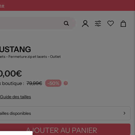
ne
USTANG
ets - Fermeture zip et lacets
- Outlet
0,00€
x boutique :
79,99€
-50%
?
Guide des tailles
ailles disponibles
AJOUTER AU PANIER