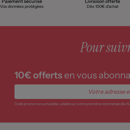
Paiement sécurisé
Livraison offerte
Vos données protégées
Dès 100€ d'achat
Pour suivre
10€ offerts
en vous abonnan
Code promo non cumulable, valable sur votre première commande dès 5