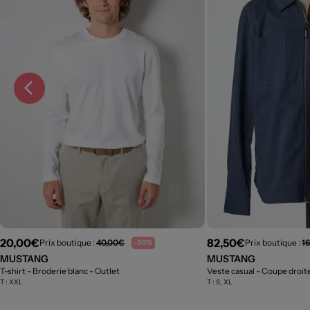
20,00€
82,50€
Prix boutique :
40,00€
Prix boutique :
1
-50%
MUSTANG
MUSTANG
T-shirt - Broderie blanc
- Outlet
Veste casual - Coupe droit
T :
XXL
T :
S, XL