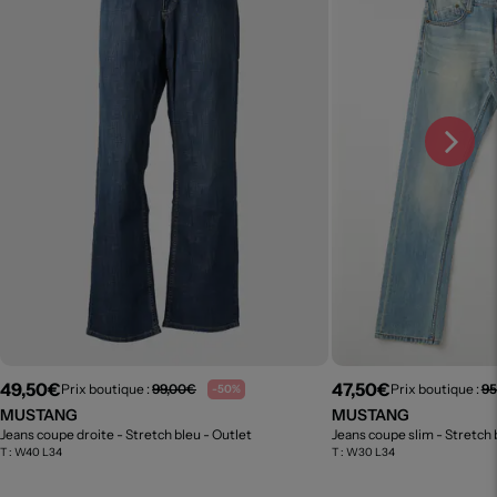
49,50€
47,50€
Prix boutique :
99,00€
Prix boutique :
95
-50%
MUSTANG
MUSTANG
Jeans coupe droite - Stretch bleu
- Outlet
Jeans coupe slim - Stretch
T :
W40 L34
T :
W30 L34