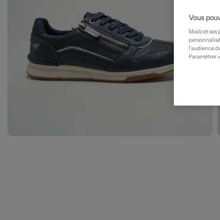
Vous pouv
Modz et ses 
personnalisé
l’audience du
Paramétrer »