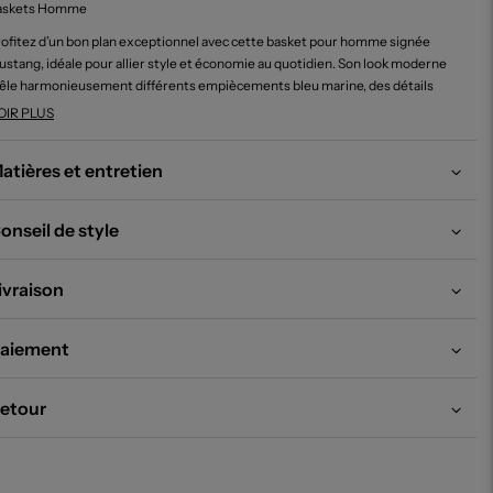
askets Homme
ofitez d’un bon plan exceptionnel avec cette basket pour homme signée
stang, idéale pour allier style et économie au quotidien. Son look moderne
le harmonieusement différents empiècements bleu marine, des détails
fet mesh pour une touche de dynamisme et une fermeture zippée sur le côté
OIR PLUS
ur plus de praticité. Ce modèle est parfait pour ceux qui cherchent à
mpléter leur dressing sans se ruiner, tout en bénéficiant d’un confort optimal
atières et entretien
 d’une allure tendance lors de toutes leurs sorties.
onseil de style
ivraison
aiement
etour