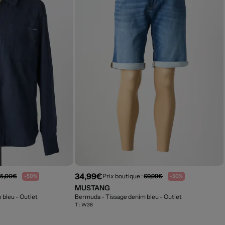
34,99€
65,00€
Prix boutique :
69,99€
-50%
-50%
MUSTANG
e bleu
- Outlet
Bermuda - Tissage denim bleu
- Outlet
T :
W38