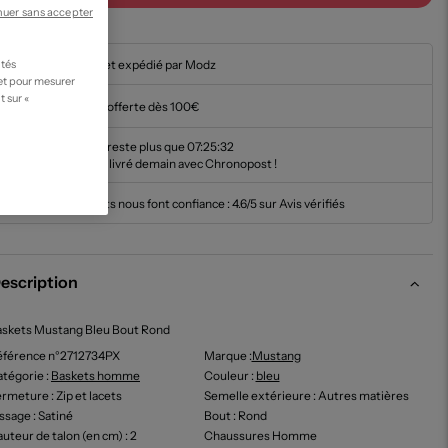
nuer sans accepter
En stock et expédié par Modz
ités
 et pour mesurer
t sur «
Livraison offerte dès 100€
Il ne vous reste plus que
07:25:31
pour être livré demain avec Chronopost !
Nos clients nous font confiance :
4.6/5 sur Avis vérifiés
escription
askets Mustang Bleu Bout Rond
éférence n°2712734PX
Marque :
Mustang
tégorie :
Baskets homme
Couleur
:
bleu
ermeture
: Zip et lacets
Semelle extérieure
: Autres matières
issage
: Satiné
Bout
: Rond
uteur de talon (en cm)
: 2
Chaussures Homme