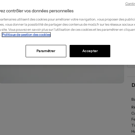
Conti
ez contrôler vos données personnelles
partenaires utilisent des cookies pour améliorer votre navigation, vous proposer des public
es, vous donner la possibilité de partager des contenus de modz.fr sur les réseaux sociaux
 site. Vous pouvez en savoir plus sur l’utilisation de ces cookies et les paramétrer en cliquan
.
Politique de gestion des cookies
Paramétrer
Accepter
D
B
R
Ca
F
T
Ha