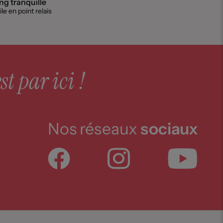
g tranquille
le en point relais
st par ici !
Nos réseaux
sociaux