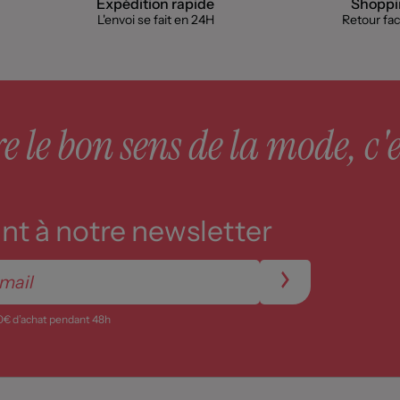
Expédition rapide
Shoppin
L'envoi se fait en 24H
Retour faci
 le bon sens de la mode, c'e
t à notre newsletter
0€ d’achat pendant 48h