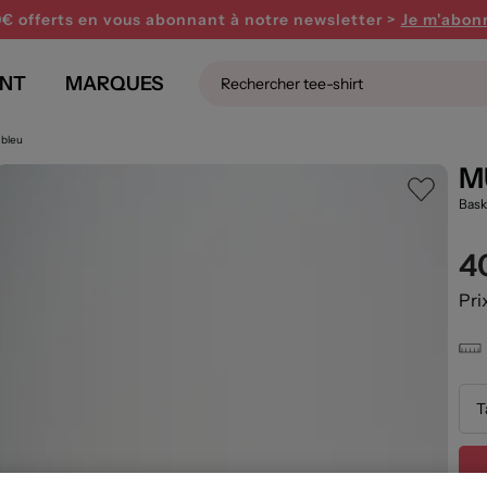
0€ offerts en vous abonnant
à notre newsletter >
Je m'abon
NT
MARQUES
 bleu
M
Bask
4
Pri
T