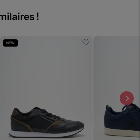
milaires !
NEW