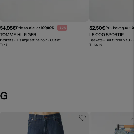
54,95€
52,50€
Prix boutique :
109,90€
Prix boutique :
1
-50%
TOMMY HILFIGER
LE COQ SPORTIF
Baskets - Tissage satiné noir
- Outlet
Baskets - Bout rond bleu
- 
T :
45
T :
43, 46
NG