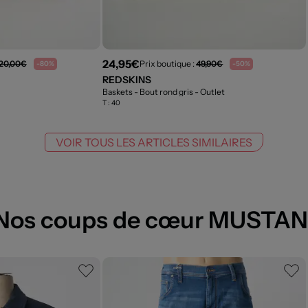
24,95€
20,00€
Prix boutique :
49,90€
-80%
-50%
REDSKINS
Baskets - Bout rond gris
- Outlet
T :
40
VOIR TOUS LES ARTICLES SIMILAIRES
Nos coups de cœur MUSTA