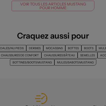
VOIR TOUS LES ARTICLES MUSTANG
POUR HOMME
Craquez aussi pour
DALES/NU PIEDS
DERBIES
MOCASSINS
BOTTES
BOOTS
MULE
CHAUSSURES DE CONFORT
CHAUSSURES BÂTEAU
SEMELLES
ACC
BOTTINES/BOOTS MUSTANG
MULES/SABOTS MUSTANG