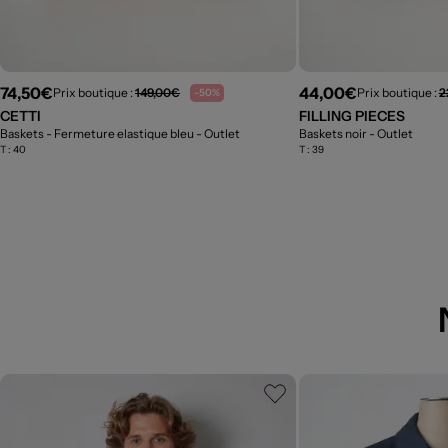
74,50€
44,00€
Prix boutique :
149,00€
Prix boutique :
2
-50%
CETTI
FILLING PIECES
Baskets - Fermeture elastique bleu
- Outlet
Baskets noir
- Outlet
T :
40
T :
39