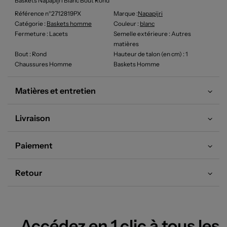
Baskets Napapijri Blanc Bout Rond
Référence n°2712819PX
Marque :
Napapijri
Catégorie :
Baskets homme
Couleur
:
blanc
Fermeture
: Lacets
Semelle extérieure
: Autres
matières
Bout
: Rond
Hauteur de talon (en cm)
: 1
Chaussures Homme
Baskets Homme
Matières et entretien
Livraison
Paiement
Retour
Accédez en 1 clic à tous les