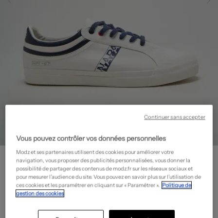
Continuer sans accepter
Vous pouvez contrôler vos données personnelles
Modz et ses partenaires utilisent des cookies pour améliorer votre
NAPAPIJRI
navigation, vous proposer des publicités personnalisées, vous donner la
Baskets - Bout rond
- Outlet
possibilité de partager des contenus de modz.fr sur les réseaux sociaux et
pour mesurer l’audience du site. Vous pouvez en savoir plus sur l’utilisation de
22,50€
ces cookies et les paramétrer en cliquant sur « Paramétrer ».
Politique de
gestion des cookies
-70%
Prix boutique :
75,00€
?
Guide des tailles