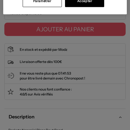
Paramétrer
Accepter
Tailles disponibles
AJOUTER AU PANIER
En stock et expédié par Modz
Livraison offerte dès 100€
Il ne vous reste plus que
07:41:53
pour être livré demain avec Chronopost !
Nos clients nous font confiance :
4.6/5 sur Avis vérifiés
Description