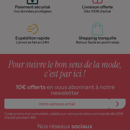
Paiement sécurisé
Livraison offerte
Vos données protégées
Dès 100€ d'achat
Expédition rapide
Shopping tranquille
L'envoi se fait en 24H
Retour facile en point relais
Pour suivre le bon sens de la mode,
c'est par ici !
10€ offerts
en vous abonnant à notre
newsletter
Code promo non cumulable, valable sur votre première commande dès 50€
d’achat pendant 48h
Nos réseaux
sociaux