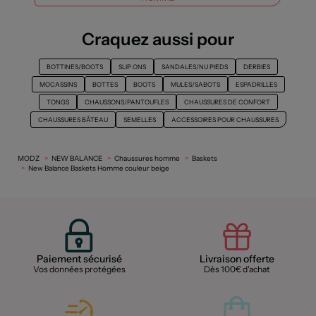
Craquez aussi pour
BOTTINES/BOOTS
SLIP ONS
SANDALES/NU PIEDS
DERBIES
MOCASSINS
BOTTES
BOOTS
MULES/SABOTS
ESPADRILLES
TONGS
CHAUSSONS/PANTOUFLES
CHAUSSURES DE CONFORT
CHAUSSURES BÂTEAU
SEMELLES
ACCESSOIRES POUR CHAUSSURES
MODZ
NEW BALANCE
Chaussures homme
Baskets
New Balance Baskets Homme couleur beige
Paiement sécurisé
Livraison offerte
Vos données protégées
Dès 100€ d'achat