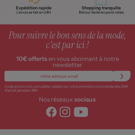
Expédition rapide
Shopping tranquille
L'envoi se fait en 24H
Retour facile en point relais
Pour suivre le bon sens de la mode,
c'est par ici !
10€ offerts
en vous abonnant à notre
newsletter
Code promo non cumulable, valable sur votre première commande dès 50€
d’achat pendant 48h
Nos réseaux
sociaux