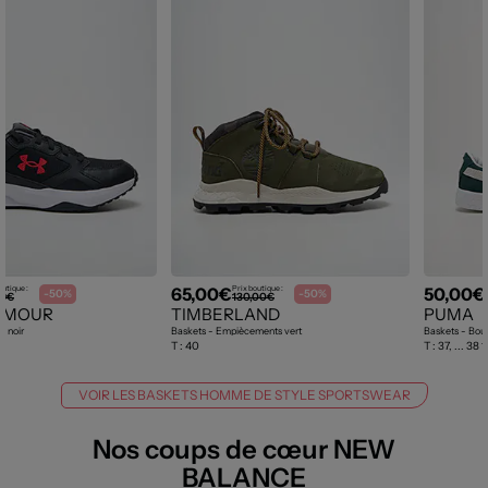
65,00€
50,00€
outique :
Prix boutique :
-50%
-50%
99€
130,00€
RMOUR
TIMBERLAND
PUMA
d noir
Baskets - Empiècements vert
Baskets - Bout
T :
40
T :
37, ... 38 1
VOIR LES BASKETS HOMME DE STYLE SPORTSWEAR
Nos coups de cœur NEW
BALANCE