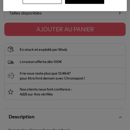
Tailles disponibles
AJOUTER AU PANIER
En stock et expédié par Modz
Livraison offerte dès 100€
Il ne vous reste plus que
12:46:47
pour être livré demain avec Chronopost !
Nos clients nous font confiance :
4.6/5 sur Avis vérifiés
Description