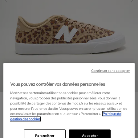
Continuer sans accepter
Vous pouvez contrôler vos données personnelles
Modz et ses partenaires utilisent des cookies pour améliorer votre
NEW BALANCE
navigation, vous proposer des publicités personnalisées, vous donner la
possibilité de partager des contenus de modz.fr sur les réseaux sociaux et
Baskets - Bout rond
- Outlet
pour mesurer l’audience du site. Vous pouvez en savoir plus sur l’utilisation de
30,00€
ces cookies et les paramétrer en cliquant sur « Paramétrer ».
Politique de
gestion des cookies
-60%
Prix boutique :
75,00€
?
Guide des tailles
Paramétrer
Accepter