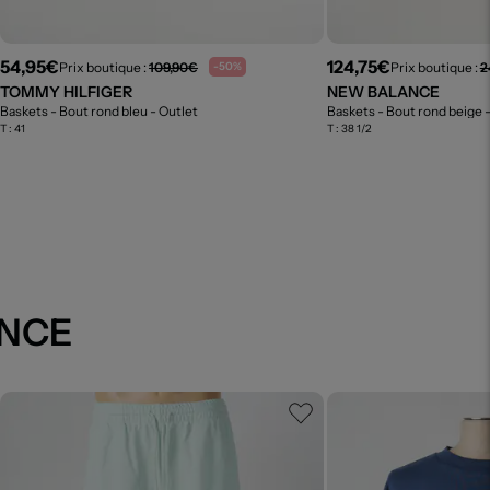
54,95€
124,75€
Prix boutique :
109,90€
Prix boutique :
2
-50%
TOMMY HILFIGER
NEW BALANCE
Baskets - Bout rond bleu
- Outlet
Baskets - Bout rond beige
T :
41
T :
38 1/2
ANCE