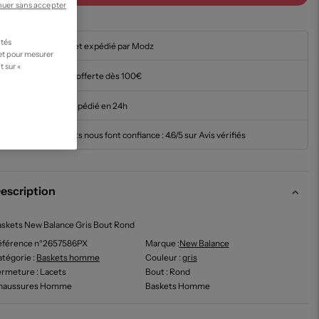
nuer sans accepter
ités
En stock et expédié par Modz
 et pour mesurer
t sur «
Livraison offerte dès 100€
Article expédié en 24h
Nos clients nous font confiance :
4.6/5 sur Avis vérifiés
escription
skets New Balance Gris Bout Rond
éférence n°2657586PX
Marque :
New Balance
tégorie :
Baskets homme
Couleur
:
gris
ermeture
: Lacets
Bout
: Rond
haussures Homme
Baskets Homme