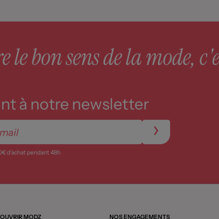
 le bon sens de la mode, c'e
t à notre newsletter
0€ d’achat pendant 48h
OUVRIR MODZ
NOS ENGAGEMENTS