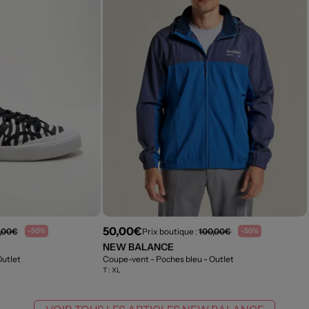
50,00€
,00€
Prix boutique :
100,00€
-50%
-50%
NEW BALANCE
Outlet
Coupe-vent - Poches bleu
- Outlet
T :
XL