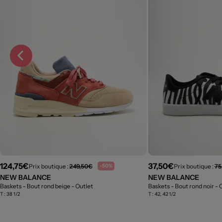
124,75€
37,50€
Prix boutique :
249,50€
Prix boutique :
75
-50%
NEW BALANCE
NEW BALANCE
Baskets - Bout rond beige
- Outlet
Baskets - Bout rond noir
- 
T :
38 1/2
T :
42, 42 1/2