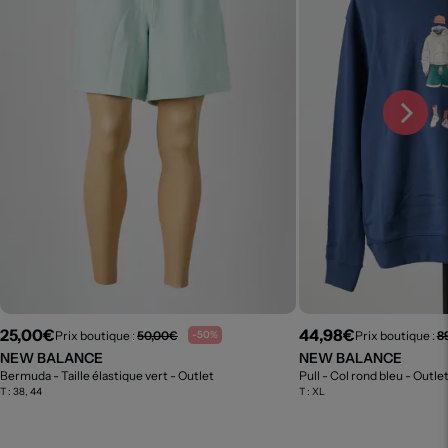
25,00€
44,98€
Prix boutique :
50,00€
Prix boutique :
8
-50%
NEW BALANCE
NEW BALANCE
Bermuda - Taille élastique vert
- Outlet
Pull - Col rond bleu
- Outle
T :
38, 44
T :
XL