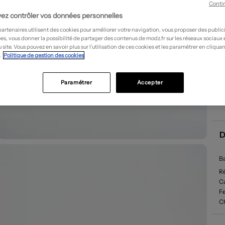
Conti
ez contrôler vos données personnelles
partenaires utilisent des cookies pour améliorer votre navigation, vous proposer des public
es, vous donner la possibilité de partager des contenus de modz.fr sur les réseaux sociaux
 site. Vous pouvez en savoir plus sur l’utilisation de ces cookies et les paramétrer en cliquan
.
Politique de gestion des cookies
Paramétrer
Accepter
D
Ba
R
Ca
F
C