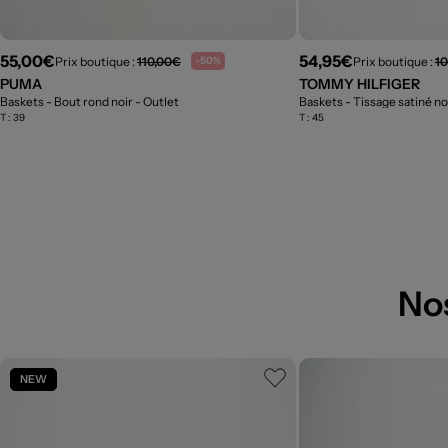
55,00€
54,95€
Prix boutique :
110,00€
Prix boutique :
10
-50%
PUMA
TOMMY HILFIGER
Baskets - Bout rond noir
- Outlet
Baskets - Tissage satiné no
T :
39
T :
45
No
NEW