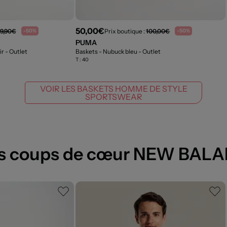
50,00€
9,90€
Prix boutique :
100,00€
-50%
-50%
PUMA
ir
- Outlet
Baskets - Nubuck bleu
- Outlet
T :
40
VOIR LES BASKETS HOMME DE STYLE
SPORTSWEAR
s coups de cœur NEW BAL