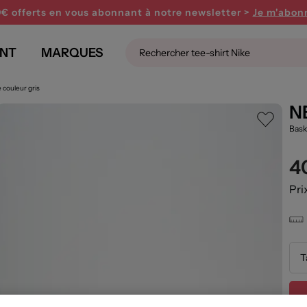
0€ offerts en vous abonnant
à notre newsletter >
Je m'abon
NT
MARQUES
couleur gris
N
Bask
4
Pri
T