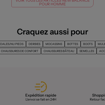
VOIR TOUS LES ARTICLES NEW BALANCE
POUR HOMME
Craquez aussi pour
DALES/NU PIEDS
DERBIES
MOCASSINS
BOTTES
BOOTS
MULE
CHAUSSURES DE CONFORT
CHAUSSURES BÂTEAU
SEMELLES
ACC
Expédition rapide
Shoppin
L'envoi se fait en 24H
Retour faci