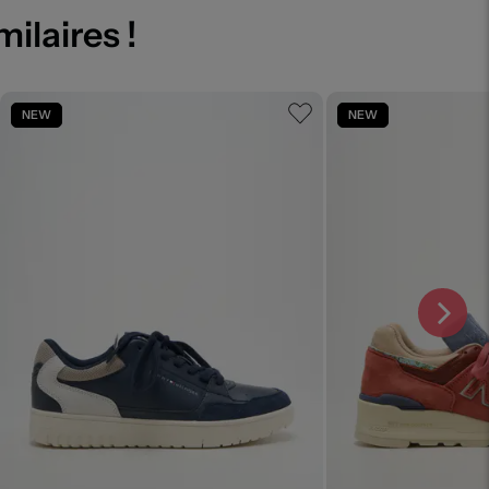
milaires !
NEW
NEW