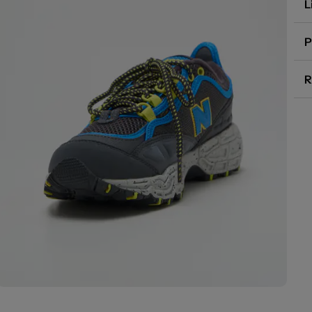
L
P
R