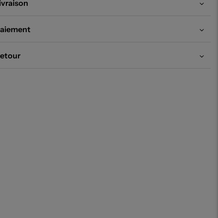
ivraison
aiement
etour