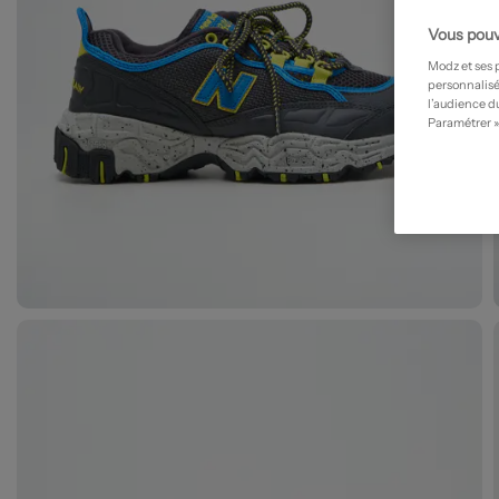
Vous pouv
Modz et ses 
personnalisé
l’audience du
Paramétrer »