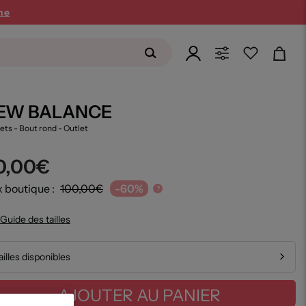
ne
EW BALANCE
ets - Bout rond
- Outlet
0,00€
x boutique :
100,00€
-60%
?
Guide des tailles
ailles disponibles
AJOUTER AU PANIER