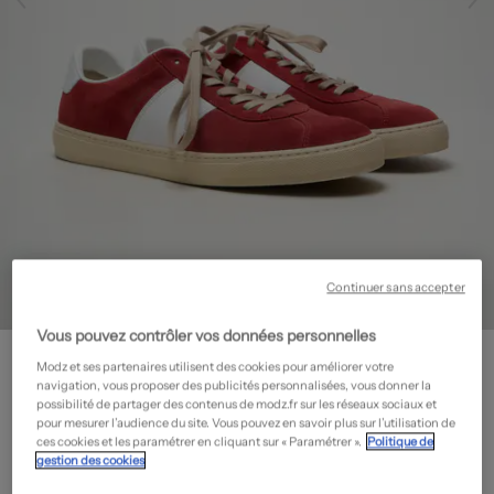
Continuer sans accepter
Vous pouvez contrôler vos données personnelles
PAUL SMITH
Modz et ses partenaires utilisent des cookies pour améliorer votre
Baskets - Semelle amovible
- Seconde main
navigation, vous proposer des publicités personnalisées, vous donner la
possibilité de partager des contenus de modz.fr sur les réseaux sociaux et
105,00€
pour mesurer l’audience du site. Vous pouvez en savoir plus sur l’utilisation de
ces cookies et les paramétrer en cliquant sur « Paramétrer ».
Politique de
-70%
Prix neuf estimé :
350,00€
?
gestion des cookies
État: Neuf avec défaut
En savoir plus