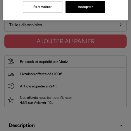
Paramétrer
Accepter
Guide des tailles
Tailles disponibles
AJOUTER AU PANIER
En stock et expédié par Modz
Livraison offerte dès 100€
Article expédié en 24h
Nos clients nous font confiance :
4.6/5 sur Avis vérifiés
Description