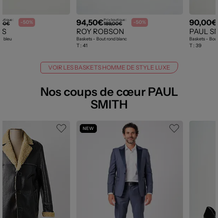
94,50€
90,00€
outique :
Prix boutique :
-50%
-50%
,00€
189,00€
SS
ROY ROBSON
PAUL S
d bleu
Baskets - Bout rond blanc
Baskets - Bout
T :
41
T :
39
VOIR LES BASKETS HOMME DE STYLE LUXE
Nos coups de cœur PAUL
SMITH
NEW