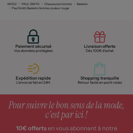
MODZ
PAUL SMITH
Chaussures homme
Baskets
Paul Smith Baskets Homme couleur rouge
Paiement sécurisé
Livraison offerte
Vos données protégées
Dès 100€ d'achat
Expédition rapide
Shopping tranquille
L'envoi se fait en 24H
Retour facile en point relais
Pour suivre le bon sens de la mode,
c'est par ici !
10€ offerts
en vous abonnant à notre