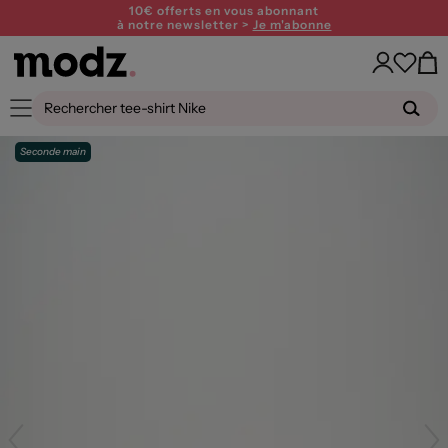
10€ offerts en vous abonnant
à notre newsletter >
Je m'abonne
Seconde main