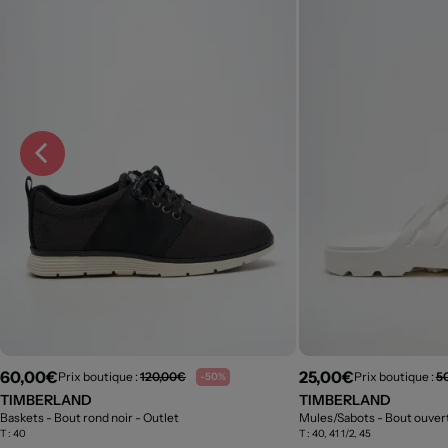
60,00€
25,00€
Prix boutique :
120,00€
Prix boutique :
5
-50%
TIMBERLAND
TIMBERLAND
Baskets - Bout rond noir
- Outlet
Mules/Sabots - Bout ouver
T :
40
T :
40, 41 1/2, 45