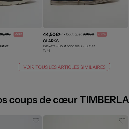
44,50€
20,00€
Prix boutique :
89,00€
-50%
-50%
CLARKS
Outlet
Baskets - Bout rond bleu
- Outlet
T :
45
VOIR TOUS LES ARTICLES SIMILAIRES
os coups de cœur TIMBERL