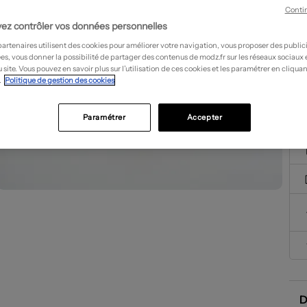
Conti
ez contrôler vos données personnelles
partenaires utilisent des cookies pour améliorer votre navigation, vous proposer des public
es, vous donner la possibilité de partager des contenus de modz.fr sur les réseaux sociaux
 site. Vous pouvez en savoir plus sur l’utilisation de ces cookies et les paramétrer en cliquan
.
Politique de gestion des cookies
Paramétrer
Accepter
D