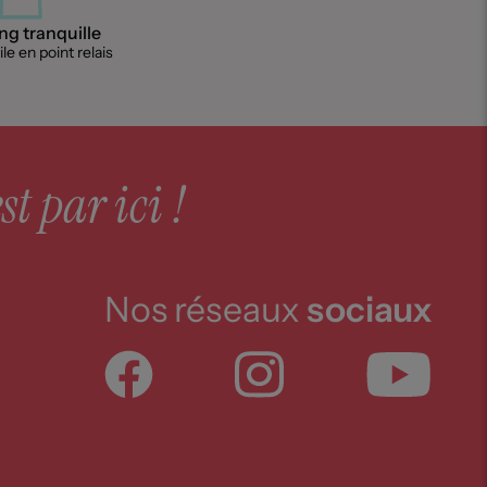
g tranquille
le en point relais
st par ici !
Nos réseaux
sociaux