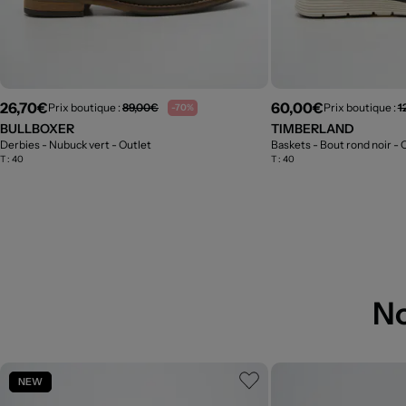
26,70€
60,00€
Prix boutique :
89,00€
Prix boutique :
1
-70%
BULLBOXER
TIMBERLAND
Derbies - Nubuck vert
- Outlet
Baskets - Bout rond noir
- 
T :
40
T :
40
N
NEW