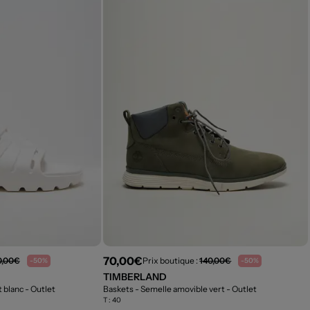
70,00€
0,00€
Prix boutique :
140,00€
-50%
-50%
TIMBERLAND
t blanc
- Outlet
Baskets - Semelle amovible vert
- Outlet
T :
40