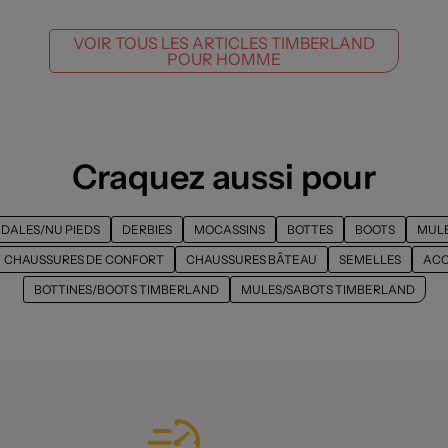
VOIR TOUS LES ARTICLES TIMBERLAND
POUR HOMME
Craquez aussi pour
DALES/NU PIEDS
DERBIES
MOCASSINS
BOTTES
BOOTS
MULE
CHAUSSURES DE CONFORT
CHAUSSURES BÂTEAU
SEMELLES
ACC
BOTTINES/BOOTS TIMBERLAND
MULES/SABOTS TIMBERLAND