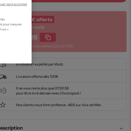
nuer sans accepter
ités
 et pour mesurer
t sur «
En stock et expédié par Modz
Livraison offerte dès 100€
Il ne vous reste plus que
07:30:57
pour être livré demain avec Chronopost !
Nos clients nous font confiance :
4.6/5 sur Avis vérifiés
escription