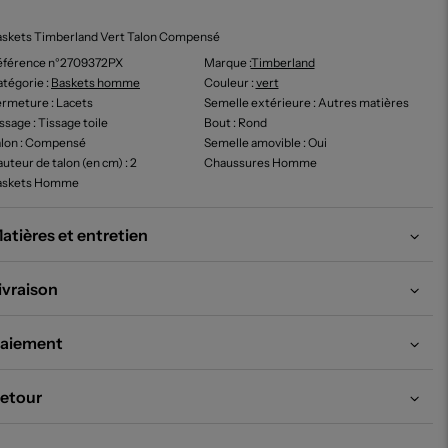
askets Timberland Vert Talon Compensé
éférence n°2709372PX
Marque :
Timberland
tégorie :
Baskets homme
Couleur
:
vert
ermeture
: Lacets
Semelle extérieure
: Autres matières
issage
: Tissage toile
Bout
: Rond
lon
: Compensé
Semelle amovible
: Oui
uteur de talon (en cm)
: 2
Chaussures Homme
askets Homme
atières et entretien
ivraison
aiement
etour