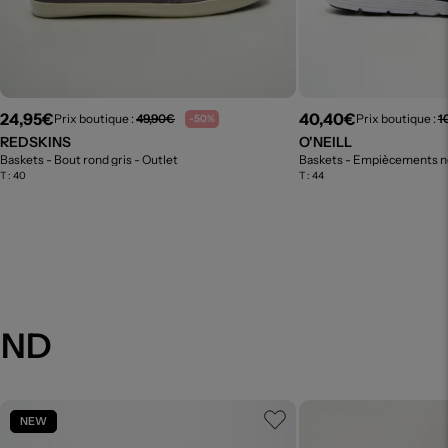
24,95€
40,40€
Prix boutique :
49,90€
Prix boutique :
1
-50%
REDSKINS
O'NEILL
Baskets - Bout rond gris
- Outlet
Baskets - Empiècements n
T :
40
T :
44
AND
NEW