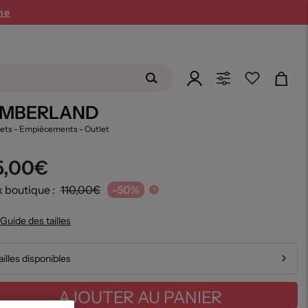
ne
IMBERLAND
ets - Empiècements
- Outlet
5,00€
x boutique :
110,00€
-50%
?
Guide des tailles
ailles disponibles
AJOUTER AU PANIER