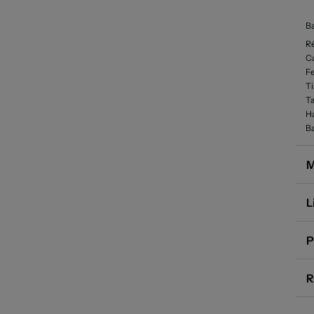
B
R
Ca
F
T
Ta
Ha
B
M
L
P
R