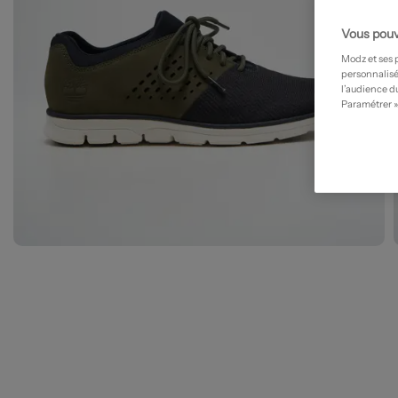
Vous pouv
Modz et ses 
personnalisé
l’audience du
Paramétrer »