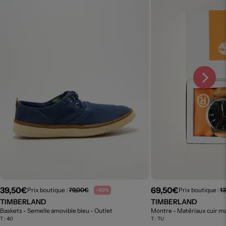
39,50€
69,50€
Prix boutique :
79,00€
Prix boutique :
1
-50%
TIMBERLAND
TIMBERLAND
Baskets - Semelle amovible bleu
- Outlet
Montre - Matériaux cuir m
T :
40
T :
TU