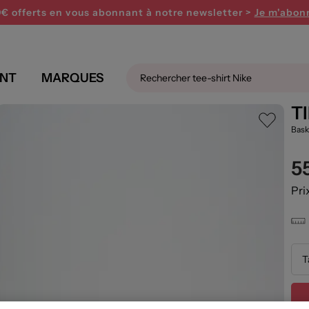
0€ offerts en vous abonnant
à notre newsletter >
Je m'abon
NT
MARQUES
uleur vert
T
Bask
5
Pri
T