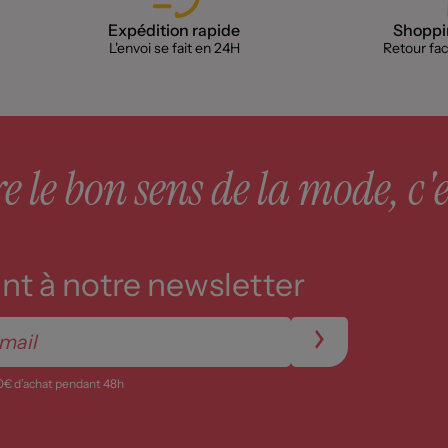
Expédition rapide
Shoppin
L'envoi se fait en 24H
Retour faci
 le bon sens de la mode, c'e
t à notre newsletter
0€ d’achat pendant 48h