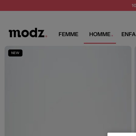
1
FEMME
HOMME
ENFA
MODZ
TIMBERLAND
Chaussures homme
Baskets
Timberland Baskets Homme co
NEW