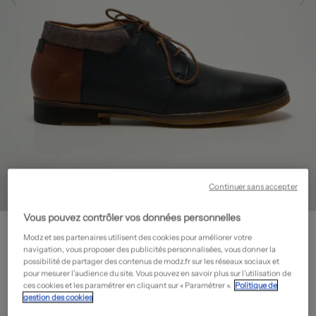
Continuer sans accepter
Vous pouvez contrôler vos données personnelles
KOST
Modz et ses partenaires utilisent des cookies pour améliorer votre
Bottines/Boots -
Seconde main
navigation, vous proposer des publicités personnalisées, vous donner la
70,00€
possibilité de partager des contenus de modz.fr sur les réseaux sociaux et
pour mesurer l’audience du site. Vous pouvez en savoir plus sur l’utilisation de
-50%
Prix neuf estimé :
140,00€
?
ces cookies et les paramétrer en cliquant sur « Paramétrer ».
Politique de
gestion des cookies
État: Neuf avec défaut
En savoir plus