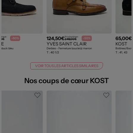
124,50€
65,00€
utique :
Prix boutique :
-60%
-50%
00€
249,00€
VE
YVES SAINT CLAIR
KOST
Nubuck bleu
Derbies - Fermeture boucle(s) marron
Bottines/Boots
T :
40 1/2
T :
41, 43
VOIR TOUS LES ARTICLES SIMILAIRES
Nos coups de cœur KOST