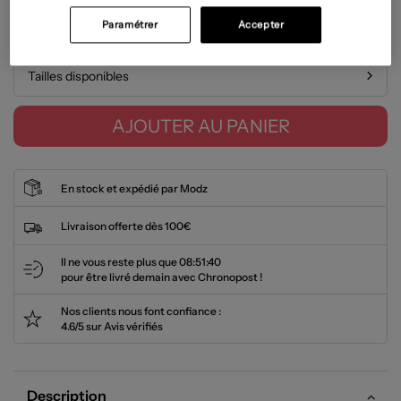
Paramétrer
Accepter
Guide des tailles
Tailles disponibles
AJOUTER AU PANIER
En stock et expédié par Modz
Livraison offerte dès 100€
Il ne vous reste plus que
08:51:40
pour être livré demain avec Chronopost !
Nos clients nous font confiance :
4.6/5 sur Avis vérifiés
Description