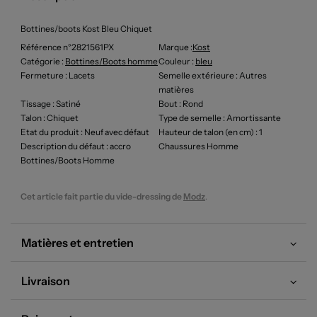
Bottines/boots Kost Bleu Chiquet
Référence n°2821561PX
Marque :
Kost
Catégorie :
Bottines/Boots homme
Couleur
:
bleu
Fermeture
: Lacets
Semelle extérieure
: Autres
matières
Tissage
: Satiné
Bout
: Rond
Talon
: Chiquet
Type de semelle
: Amortissante
Etat du produit
: Neuf avec défaut
Hauteur de talon (en cm)
: 1
Description du défaut
: accro
Chaussures Homme
Bottines/Boots Homme
Cet article fait partie du vide-dressing de
Modz
.
Matières et entretien
Livraison