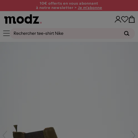
10€ offerts en vous abonnant
à notre newsletter >
Je m'abonne