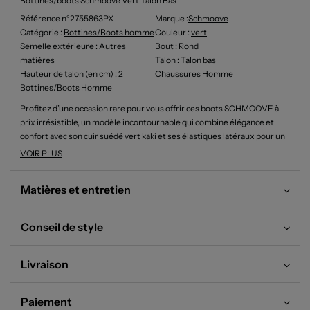
Bottines/boots Schmoove Vert Talon Bas
Référence n°2755863PX
Marque :
Schmoove
Catégorie :
Bottines/Boots homme
Couleur
:
vert
Semelle extérieure
: Autres
Bout
: Rond
matières
Talon
: Talon bas
Hauteur de talon (en cm)
: 2
Chaussures Homme
Bottines/Boots Homme
Profitez d’une occasion rare pour vous offrir ces boots SCHMOOVE à
prix irrésistible, un modèle incontournable qui combine élégance et
confort avec son cuir suédé vert kaki et ses élastiques latéraux pour un
enfilage facile. Leur silhouette moderne s'accorde parfaitement avec
VOIR PLUS
tous les styles, du jean casual à la tenue plus habillée, tout en assurant
une allure tendance sans vous ruiner. Voilà une belle opportunité pour
Matières et entretien
enrichir votre dressing avec des chaussures de marque à prix malin.
Conseil de style
Livraison
Paiement