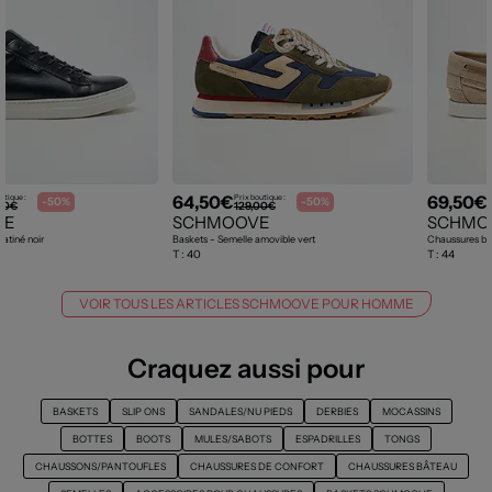
64,50€
69,50€
utique :
Prix boutique :
P
-50%
-50%
00€
129,00€
VE
SCHMOOVE
SCHMO
satiné noir
Baskets - Semelle amovible vert
Chaussures bâ
T :
40
T :
44
VOIR TOUS LES ARTICLES SCHMOOVE POUR HOMME
Craquez aussi pour
BASKETS
SLIP ONS
SANDALES/NU PIEDS
DERBIES
MOCASSINS
BOTTES
BOOTS
MULES/SABOTS
ESPADRILLES
TONGS
CHAUSSONS/PANTOUFLES
CHAUSSURES DE CONFORT
CHAUSSURES BÂTEAU