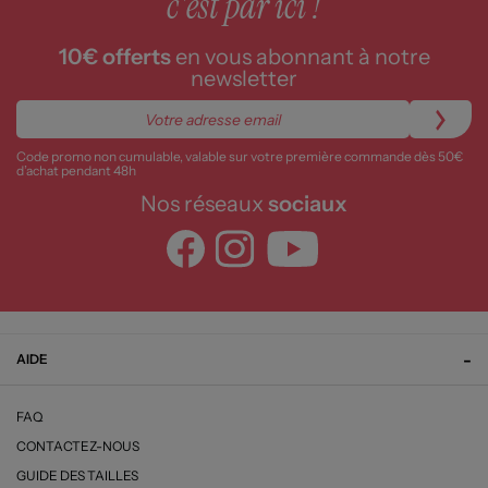
c'est par ici !
10€ offerts
en vous abonnant à notre
newsletter
Code promo non cumulable, valable sur votre première commande dès 50€
d’achat pendant 48h
Nos réseaux
sociaux
AIDE
FAQ
CONTACTEZ-NOUS
GUIDE DES TAILLES