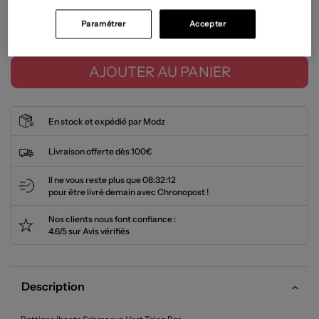
Paramétrer
Accepter
Tailles disponibles
AJOUTER AU PANIER
En stock et expédié par Modz
Livraison offerte dès 100€
Il ne vous reste plus que
08:32:11
pour être livré demain avec Chronopost !
Nos clients nous font confiance :
4.6/5 sur Avis vérifiés
Description