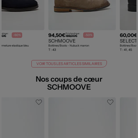
94,50€
60,00€
outique :
Prix boutique :
-60%
-50%
,00€
189,00€
N
SCHMOOVE
SELECT
ermeture elastique bleu
Bottines/Boots - Nubuck marron
Bottines/Boots 
T :
43
T :
41, 45
VOIR TOUS LES ARTICLES SIMILAIRES
Nos coups de cœur
SCHMOOVE