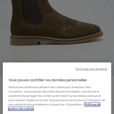
Continuer sans accepter
Vous pouvez contrôler vos données personnelles
SCHMOOVE
Bottines/Boots - Nubuck
- Outlet
Modz et ses partenaires utilisent des cookies pour améliorer votre
navigation, vous proposer des publicités personnalisées, vous donner la
89,50€
possibilité de partager des contenus de modz.fr sur les réseaux sociaux et
pour mesurer l’audience du site. Vous pouvez en savoir plus sur l’utilisation de
-50%
Prix boutique :
179,00€
?
ces cookies et les paramétrer en cliquant sur « Paramétrer ».
Politique de
gestion des cookies
Guide des tailles