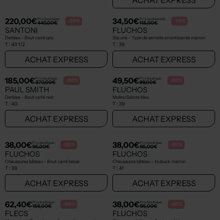
Seconde main
220,00€
34,50€
Prix boutique :
Prix neuf estimé :
-50%
-70%
440,00€
115,00€
SANTONI
FLUCHOS
Derbies - Bout carré gris
Slip ons - Type de semelle amortissante marron
T :
43 1/2
T :
39
ACHAT EXPRESS
ACHAT EXPRESS