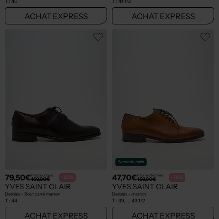
T :
40
T :
41 1/2
ACHAT EXPRESS
ACHAT EXPRESS
Seconde main
79,50€
47,70€
Prix boutique :
Prix neuf estimé :
-50%
-70%
159,00€
159,00€
YVES SAINT CLAIR
YVES SAINT CLAIR
Derbies - Bout carré marron
Derbies - marron
T :
44
T :
39, ... 43 1/2
ACHAT EXPRESS
ACHAT EXPRESS