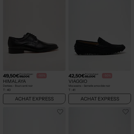
49,50€
42,50€
Prix boutique :
Prix boutique :
-50%
-50%
99,00€
85,00€
HIMALAYA
VIAGGIO
Derbies - Bout carré noir
Mocassins - Semelle amovible noir
T :
40
T :
41
ACHAT EXPRESS
ACHAT EXPRESS