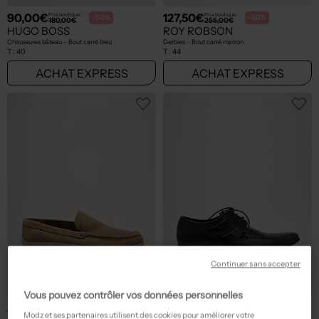
90,00€
127,50€
Prix boutique :
Prix boutique :
-50%
-50%
180,00€
255,00€
HUGO BOSS
ROY ROBSON
Chaussures bâteau - Bout carré bleu
Derbies - Bout carré marron
T :
40
T :
44
ACHAT EXPRESS
ACHAT EXPRESS
Continuer sans accepter
Vous pouvez contrôler vos données personnelles
39,50€
49,50€
Prix boutique :
Prix boutique :
-50%
-50%
79,00€
99,00€
Modz et ses partenaires utilisent des cookies pour améliorer votre