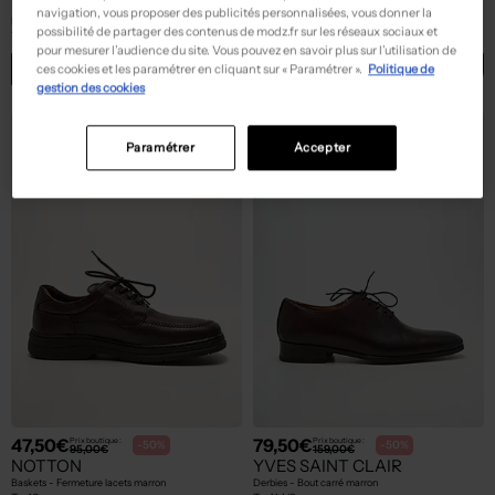
NOTTON
HIPNESS
navigation, vous proposer des publicités personnalisées, vous donner la
Mocassins - Semelle amovible beige
Derbies - Bout carré noir
possibilité de partager des contenus de modz.fr sur les réseaux sociaux et
T :
44
T :
44
pour mesurer l’audience du site. Vous pouvez en savoir plus sur l’utilisation de
ACHAT EXPRESS
ACHAT EXPRESS
ces cookies et les paramétrer en cliquant sur « Paramétrer ».
Politique de
gestion des cookies
Paramétrer
Accepter
47,50€
79,50€
Prix boutique :
Prix boutique :
-50%
-50%
95,00€
159,00€
NOTTON
YVES SAINT CLAIR
Baskets - Fermeture lacets marron
Derbies - Bout carré marron