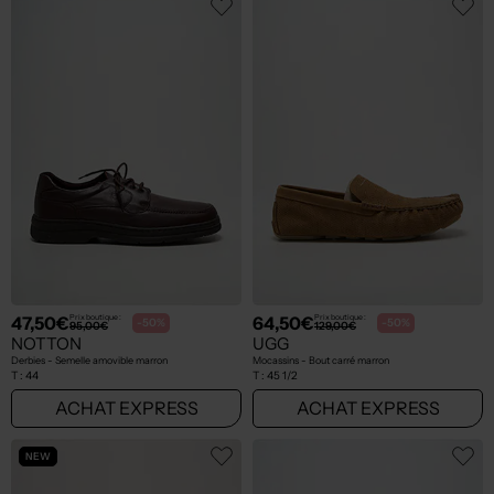
47,50€
64,50€
Prix boutique :
Prix boutique :
-50%
-50%
95,00€
129,00€
NOTTON
UGG
Derbies - Semelle amovible marron
Mocassins - Bout carré marron
T :
44
T :
45 1/2
ACHAT EXPRESS
ACHAT EXPRESS
NEW