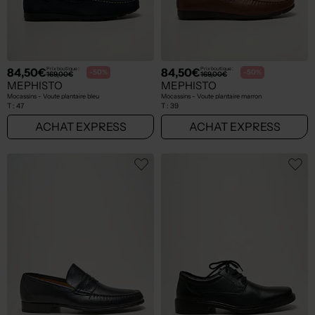
84,50€
84,50€
Prix boutique :
Prix boutique :
-50%
-50%
169,00€
169,00€
MEPHISTO
MEPHISTO
Mocassins - Voute plantaire bleu
Mocassins - Voute plantaire marron
T :
47
T :
39
ACHAT EXPRESS
ACHAT EXPRESS