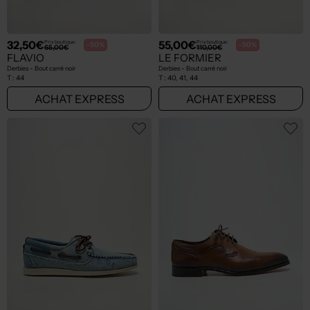
32,50€
55,00€
Prix boutique :
Prix boutique :
-50%
-50%
65,00€
110,00€
FLAVIO
LE FORMIER
Derbies - Bout carré noir
Derbies - Bout carré noir
T :
44
T :
40, 41, 44
ACHAT EXPRESS
ACHAT EXPRESS