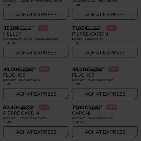
185,00€
49,50€
Prix boutique :
Prix boutique :
-50%
-50%
370,00€
99,00€
PAUL SMITH
FLUCHOS
Derbies - Bout carré noir
Mules/Sabots bleu
T :
40
T :
39
ACHAT EXPRESS
ACHAT EXPRESS