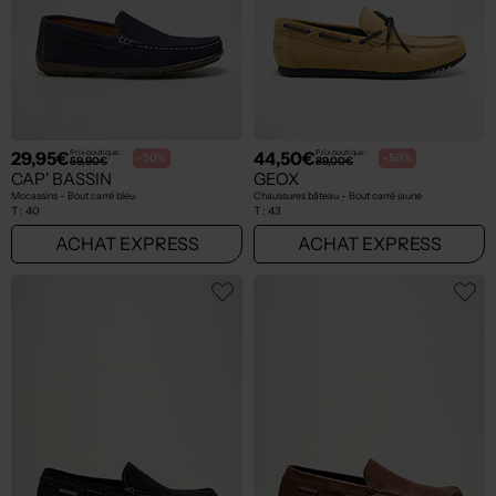
29,95€
44,50€
Prix boutique :
Prix boutique :
-50%
-50%
59,90€
89,00€
CAP' BASSIN
GEOX
Mocassins - Bout carré bleu
Chaussures bâteau - Bout carré jaune
T :
40
T :
43
ACHAT EXPRESS
ACHAT EXPRESS