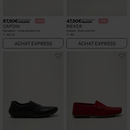
87,50€
47,50€
Prix boutique :
Prix boutique :
-50%
-50%
175,00€
95,00€
CAPONI
RIEKER
Mocassins - Voute plantaire noir
Derbies - Bout carré noir
T :
44 1/2
T :
40
ACHAT EXPRESS
ACHAT EXPRESS