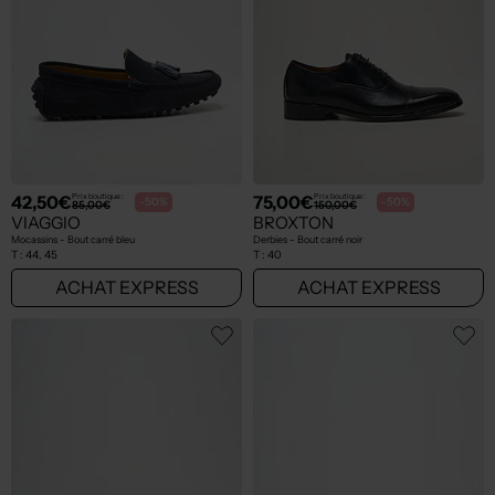
42,50€
75,00€
Prix boutique :
Prix boutique :
-50%
-50%
85,00€
150,00€
VIAGGIO
BROXTON
Mocassins - Bout carré bleu
Derbies - Bout carré noir
T :
44, 45
T :
40
ACHAT EXPRESS
ACHAT EXPRESS