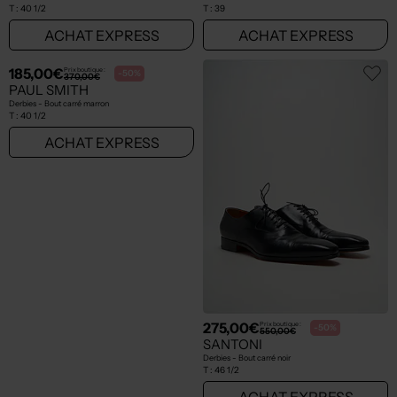
T :
40 1/2
T :
39
ACHAT EXPRESS
ACHAT EXPRESS
185,00€
275,00€
Prix boutique :
Prix boutique :
-50%
-50%
370,00€
550,00€
PAUL SMITH
SANTONI
Derbies - Bout carré marron
Derbies - Bout carré noir
T :
40 1/2
T :
46 1/2
ACHAT EXPRESS
ACHAT EXPRESS