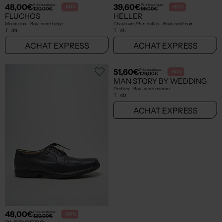
38,00€
38,00€
Prix boutique :
Prix boutique :
-60%
-60%
95,00€
95,00€
FLUCHOS
FLUCHOS
Chaussures bâteau - Bout carré beige
Chaussures bâteau - Nubuck marron
T :
39
T :
41
ACHAT EXPRESS
ACHAT EXPRESS