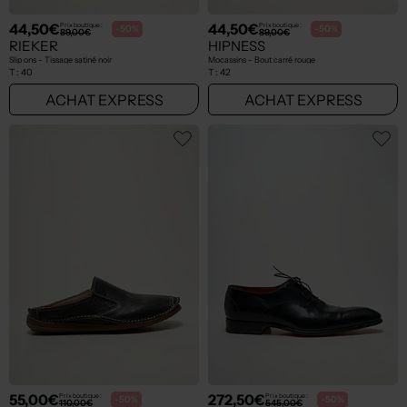
44,50€
44,50€
Prix boutique :
Prix boutique :
-50%
-50%
89,00€
89,00€
RIEKER
HIPNESS
Slip ons - Tissage satiné noir
Mocassins - Bout carré rouge
T :
40
T :
42
ACHAT EXPRESS
ACHAT EXPRESS
55,00€
272,50€
Prix boutique :
Prix boutique :
-50%
-50%
110,00€
545,00€