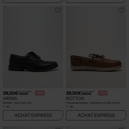
39,50€
39,50€
Prix boutique :
Prix boutique :
-50%
-50%
79,00€
79,00€
ARIMA
NOTTON
Derbies - Bout carré noir
Chaussures bâteau - Semelle amovible marron
T :
41
T :
45
ACHAT EXPRESS
ACHAT EXPRESS