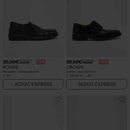
36,00€
59,50€
Prix boutique :
Prix boutique :
-50%
-50%
72,00€
119,00€
ROHDE
CROWN
Mocassins - Tissage satiné noir
Derbies - Bout carré noir
T :
40
T :
39, 40, 41, ... 43
ACHAT EXPRESS
ACHAT EXPRESS