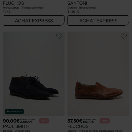
FLUCHOS
SANTONI
Mules/Sabots - Tissage satiné noir
Derbies - Bout carré noir
T :
40
T :
46 1/2
ACHAT EXPRESS
ACHAT EXPRESS
Seconde main
90,00€
57,50€
Prix neuf estimé :
Prix boutique :
-70%
-50%
300,00€
115,00€
PAUL SMITH
FLUCHOS
Derbies - Chiquet bleu
Slip ons - Type de semelle amortissante marron