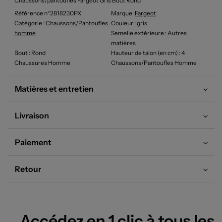
Chaussons/pantoufles Fargeot Gris Bout Rond
Référence n°2818230PX
Marque :
Fargeot
Catégorie :
Chaussons/Pantoufles
Couleur
:
gris
homme
Semelle extérieure
: Autres
matières
Bout
: Rond
Hauteur de talon (en cm)
: 4
Chaussures Homme
Chaussons/Pantoufles Homme
Matières et entretien
Livraison
Paiement
Retour
Accédez en 1 clic à tous les