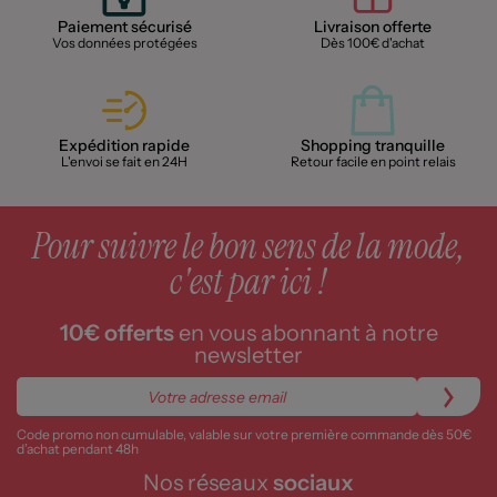
Paiement sécurisé
Livraison offerte
Vos données protégées
Dès 100€ d'achat
Expédition rapide
Shopping tranquille
L'envoi se fait en 24H
Retour facile en point relais
Pour suivre le bon sens de la mode,
c'est par ici !
10€ offerts
en vous abonnant à notre
newsletter
Code promo non cumulable, valable sur votre première commande dès 50€
d’achat pendant 48h
Nos réseaux
sociaux