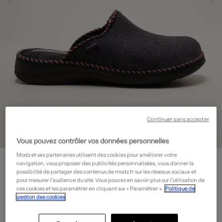
Continuer sans accepter
Vous pouvez contrôler vos données personnelles
Modz et ses partenaires utilisent des cookies pour améliorer votre
FARGEOT
navigation, vous proposer des publicités personnalisées, vous donner la
Chaussons/Pantoufles - Bout rond
- Outlet
possibilité de partager des contenus de modz.fr sur les réseaux sociaux et
pour mesurer l’audience du site. Vous pouvez en savoir plus sur l’utilisation de
22,00€
ces cookies et les paramétrer en cliquant sur « Paramétrer ».
Politique de
gestion des cookies
-50%
Prix boutique :
44,00€
?
Guide des tailles