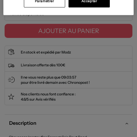
Paramétrer
Accepter
Tailles disponibles
AJOUTER AU PANIER
En stock et expédié par Modz
Livraison offerte dès 100€
Il ne vous reste plus que
09:03:56
pour être livré demain avec Chronopost !
Nos clients nous font confiance :
4.6/5 sur Avis vérifiés
Description