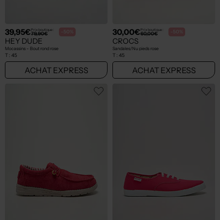
39,95€
30,00€
Prix boutique :
Prix boutique :
-50%
-50%
79,90€
60,00€
HEY DUDE
CROCS
Mocassins - Bout rond rose
Sandales/Nu pieds rose
T :
45
T :
45
ACHAT EXPRESS
ACHAT EXPRESS