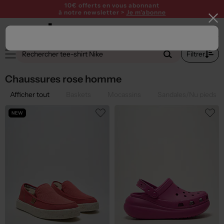
10€ offerts en vous abonnant
à notre newsletter >
Je m'abonne
2
Filtrer
Chaussures rose homme
Afficher tout
Baskets
Mocassins
Sandales/Nu pieds
NEW