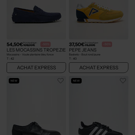
54,50€
37,50€
Prix boutique :
Prix boutique :
-50%
-50%
109,00€
75,00€
LES MOCASSINS TROPEZIENS
PEPE JEANS
Mocassins - Voute plantaire bleu fonce
Baskets - Bout rond jaune
T :
42
T :
40
ACHAT EXPRESS
ACHAT EXPRESS
NEW
NEW