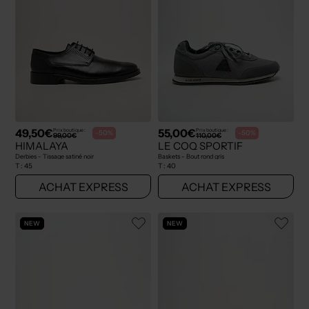
49,50€
55,00€
Prix boutique :
Prix boutique :
-50%
-50%
99,00€
110,00€
HIMALAYA
LE COQ SPORTIF
Derbies - Tissage satiné noir
Baskets - Bout rond gris
T :
45
T :
40
ACHAT EXPRESS
ACHAT EXPRESS
NEW
NEW