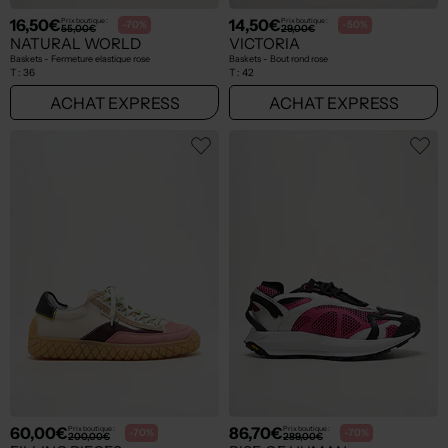
16,50€
14,50€
Prix boutique :
Prix boutique :
-70%
-50%
55,00€
29,00€
NATURAL WORLD
VICTORIA
Baskets - Fermeture elastique rose
Baskets - Bout rond rose
T :
36
T :
42
ACHAT EXPRESS
ACHAT EXPRESS
60,00€
86,70€
Prix boutique :
Prix boutique :
-70%
-70%
200,00€
289,00€