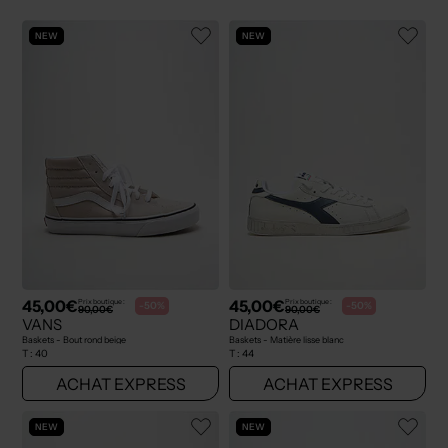
NEW
NEW
45,00€
45,00€
Prix boutique :
Prix boutique :
-50%
-50%
90,00€
90,00€
VANS
DIADORA
Baskets - Bout rond beige
Baskets - Matière lisse blanc
T :
40
T :
44
ACHAT EXPRESS
ACHAT EXPRESS
NEW
NEW