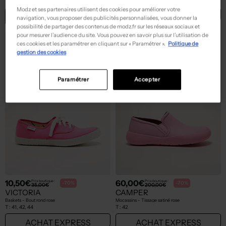
T :
36, 37, 38, ... 45
T :
41
Modz et ses partenaires utilisent des cookies pour améliorer votre
ACHAT EXPRESS
ACHAT EXPRESS
navigation, vous proposer des publicités personnalisées, vous donner la
possibilité de partager des contenus de modz.fr sur les réseaux sociaux et
pour mesurer l’audience du site. Vous pouvez en savoir plus sur l’utilisation de
ces cookies et les paramétrer en cliquant sur « Paramétrer ».
Politique de
gestion des cookies
Paramétrer
Accepter
10,50€
60,00€
Prix boutique :
Prix boutique :
-70%
-70%
35,00€
200,00€
VICTORIA
CAMPER
Baskets - Bout rond rose
Mocassins - Tissage satiné rose
T :
41, 42, 44
T :
42
ACHAT EXPRESS
ACHAT EXPRESS