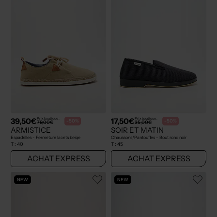
39,50€
17,50€
Prix boutique :
Prix boutique :
-50%
-50%
79,00€
35,00€
ARMISTICE
SOIR ET MATIN
Espadrilles - Fermeture lacets beige
Chaussons/Pantoufles - Bout rond noir
T :
40
T :
45
ACHAT EXPRESS
ACHAT EXPRESS
NEW
NEW