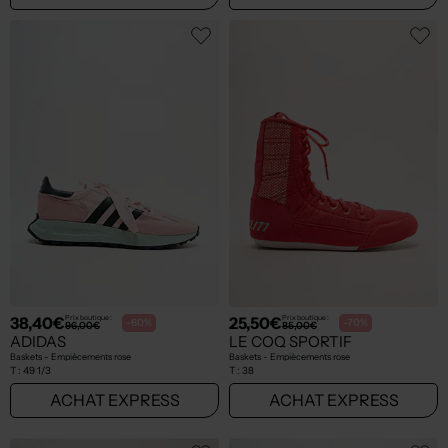
38,40€
25,50€
Prix boutique :
Prix boutique :
-60%
-70%
96,00€
85,00€
ADIDAS
LE COQ SPORTIF
Baskets - Empiècements rose
Baskets - Empiècements rose
T :
49 1/3
T :
38
ACHAT EXPRESS
ACHAT EXPRESS