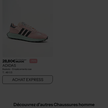
28,80€
Prix boutique :
-70%
96,00€
ADIDAS
Baskets - Empiècements rose
T :
49 1/3
ACHAT EXPRESS
Découvrez d'autres Chaussures homme