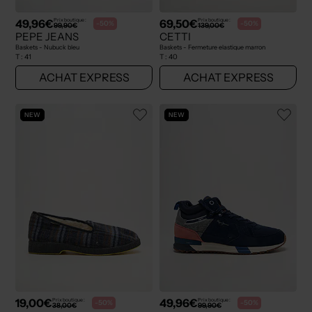
49,96€
69,50€
Prix boutique :
Prix boutique :
-50%
-50%
99,90€
139,00€
PEPE JEANS
CETTI
Baskets - Nubuck bleu
Baskets - Fermeture elastique marron
T :
41
T :
40
ACHAT EXPRESS
ACHAT EXPRESS
NEW
NEW
19,00€
49,96€
Prix boutique :
Prix boutique :
-50%
-50%
38,00€
99,90€