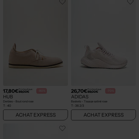
17,80€
26,70€
Prix boutique :
Prix boutique :
-80%
-70%
89,00€
89,00€
HUB
ADIDAS
Derbies - Bout rond rose
Baskets - Tissage satiné rose
T :
40
T :
36 2/3
ACHAT EXPRESS
ACHAT EXPRESS