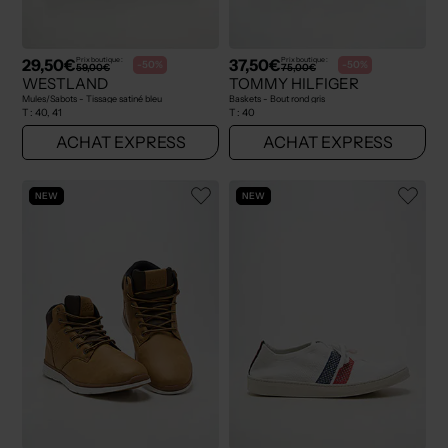
29,50€
37,50€
Prix boutique :
Prix boutique :
-50%
-50%
59,00€
75,00€
WESTLAND
TOMMY HILFIGER
Mules/Sabots - Tissage satiné bleu
Baskets - Bout rond gris
T :
40, 41
T :
40
ACHAT EXPRESS
ACHAT EXPRESS
NEW
NEW