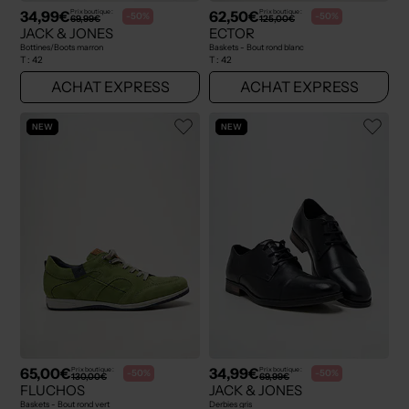
34,99€
62,50€
Prix boutique :
Prix boutique :
-50%
-50%
69,99€
125,00€
JACK & JONES
ECTOR
Bottines/Boots marron
Baskets - Bout rond blanc
T :
42
T :
42
ACHAT EXPRESS
ACHAT EXPRESS
NEW
NEW
65,00€
34,99€
Prix boutique :
Prix boutique :
-50%
-50%
130,00€
69,99€
FLUCHOS
JACK & JONES
Baskets - Bout rond vert
Derbies gris