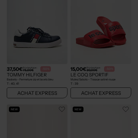
37,50€
15,00€
Prix boutique :
Prix boutique :
-50%
-50%
75,00€
30,00€
TOMMY HILFIGER
LE COQ SPORTIF
Baskets - Fermeture zip et lacets bleu
Mules/Sabots - Tissage satiné rouge
T :
40, 41
T :
39
ACHAT EXPRESS
ACHAT EXPRESS
NEW
NEW