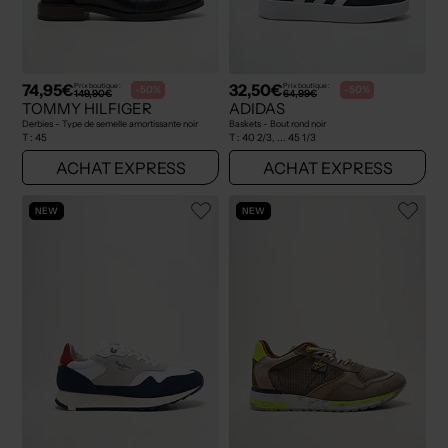
74,95€
32,50€
Prix boutique :
Prix boutique :
-50%
-50%
149,90€
64,99€
TOMMY HILFIGER
ADIDAS
Derbies - Type de semelle amortissante noir
Baskets - Bout rond noir
T :
45
T :
40 2/3, ... 45 1/3
ACHAT EXPRESS
ACHAT EXPRESS
NEW
NEW