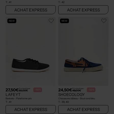
T :
41
T :
42
ACHAT EXPRESS
ACHAT EXPRESS
NEW
NEW
27,50€
24,50€
Prix boutique :
Prix boutique :
-50%
-50%
55,00€
49,00€
LAFEYT
SHOECOLOGY
Baskets - Plateforme gris
Chaussures bâteau - Bout rond bleu
T :
41
T :
39, 40
ACHAT EXPRESS
ACHAT EXPRESS