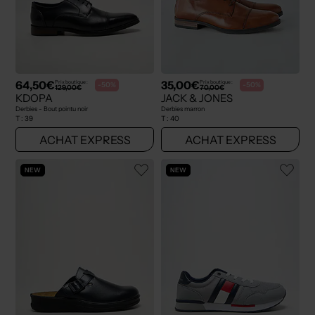
64,50€
35,00€
Prix boutique :
Prix boutique :
-50%
-50%
129,00€
70,00€
KDOPA
JACK & JONES
Derbies - Bout pointu noir
Derbies marron
T :
39
T :
40
ACHAT EXPRESS
ACHAT EXPRESS
NEW
NEW