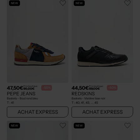
NEW
NEW
47,50€
44,50€
Prix boutique :
Prix boutique :
-50%
-50%
95,00€
89,00€
PEPE JEANS
REDSKINS
Baskets - Bout rond bleu
Baskets - Matière lisse noir
T :
41
T :
40, 41, 43, ... 45
ACHAT EXPRESS
ACHAT EXPRESS
NEW
NEW