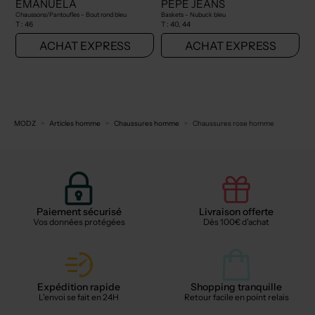
EMANUELA
PEPE JEANS
Chaussons/Pantoufles - Bout rond bleu
Baskets - Nubuck bleu
T :
46
T :
40, 44
ACHAT EXPRESS
ACHAT EXPRESS
MODZ
Articles homme
Chaussures homme
Chaussures rose homme
Paiement sécurisé
Livraison offerte
Vos données protégées
Dès 100€ d'achat
Expédition rapide
Shopping tranquille
L'envoi se fait en 24H
Retour facile en point relais