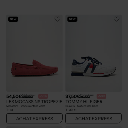
NEW
NEW
54,50€
37,50€
Prix boutique :
Prix boutique :
-50%
-50%
109,00€
75,00€
LES MOCASSINS TROPEZIENS
TOMMY HILFIGER
Mocassins - Voute plantaire violet
Baskets - Matière lisse blanc
T :
41
T :
39, 41
ACHAT EXPRESS
ACHAT EXPRESS