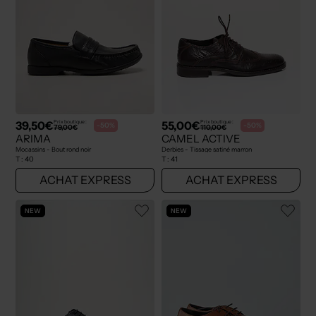
39,50€
55,00€
Prix boutique :
Prix boutique :
-50%
-50%
79,00€
110,00€
ARIMA
CAMEL ACTIVE
Mocassins - Bout rond noir
Derbies - Tissage satiné marron
T :
40
T :
41
ACHAT EXPRESS
ACHAT EXPRESS
NEW
NEW