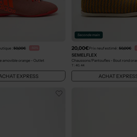
Seconde main
20,00€
outique :
50,00€
Prix neuf estimé :
50,00€
-50%
SEMELFLEX
le amovible orange
- Outlet
Chaussons/Pantoufles - Bout rond or
T :
40, 44
ACHAT EXPRESS
ACHAT EXPRES