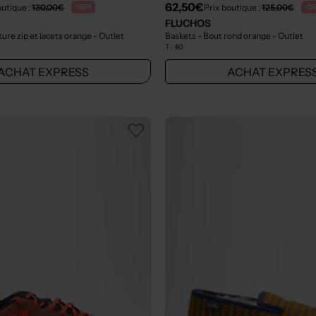
62,50€
outique :
130,00€
Prix boutique :
125,00€
-50%
-5
FLUCHOS
ure zip et lacets orange
- Outlet
Baskets - Bout rond orange
- Outlet
T :
40
ACHAT EXPRESS
ACHAT EXPRES