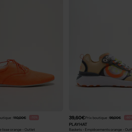
39,60€
outique :
110,00€
Prix boutique :
99,00€
-70%
-60
PLAYHAT
e lisse orange
- Outlet
Baskets - Empiècements orange
- Out