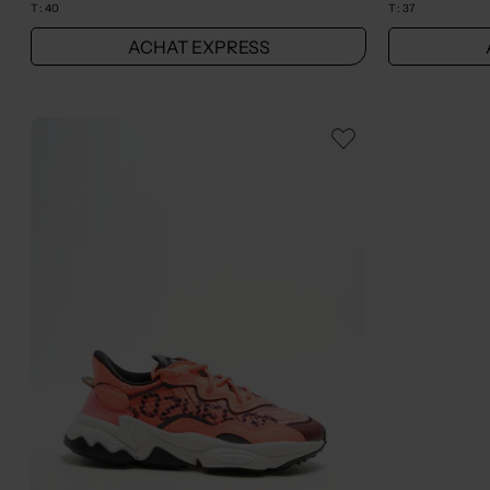
T :
40
T :
37
ACHAT EXPRESS