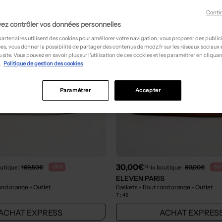
Conti
ez contrôler vos données personnelles
partenaires utilisent des cookies pour améliorer votre navigation, vous proposer des public
es, vous donner la possibilité de partager des contenus de modz.fr sur les réseaux sociaux
 site. Vous pouvez en savoir plus sur l’utilisation de ces cookies et les paramétrer en cliquan
.
Politique de gestion des cookies
Paramétrer
Accepter
30,00€
utique :
169,50€
Prix boutique :
60,00€
-50%
-50
ELEVEN PARIS
rond orange
- Outlet
Baskets - Bout rond orange
- Outlet
T :
45
ACHAT EXPRESS
ACHAT EXPRES