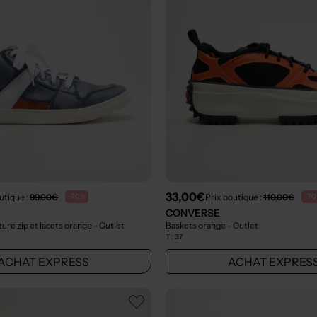
33,00€
utique :
99,00€
Prix boutique :
110,00€
-70%
-7
CONVERSE
ure zip et lacets orange
- Outlet
Baskets orange
- Outlet
T :
37
ACHAT EXPRESS
ACHAT EXPRES