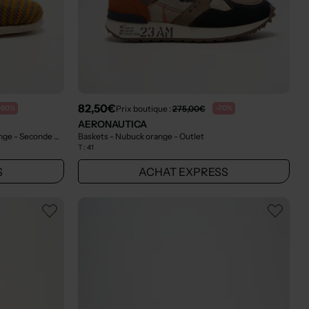
82,50€
Prix boutique :
275,00€
-60%
-70%
AERONAUTICA
ange
- Seconde main
Baskets - Nubuck orange
- Outlet
T :
41
S
ACHAT EXPRESS