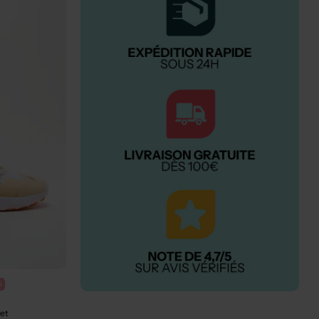
%
let