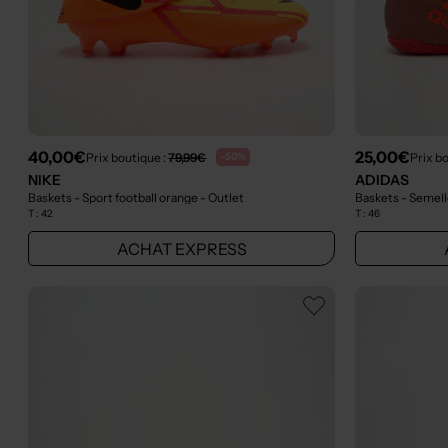
40,00€
25,00€
Prix boutique :
79,99€
Prix b
-50%
NIKE
ADIDAS
Baskets - Sport football orange
- Outlet
Baskets - Semel
T :
42
T :
46
ACHAT EXPRESS