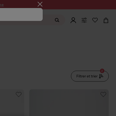
ne
2
Filtrer et trier