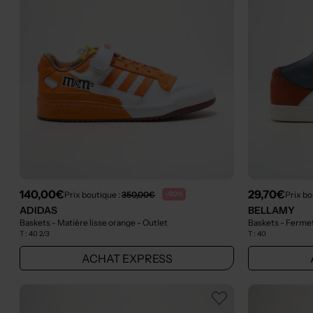
140,00€
29,70€
Prix boutique :
350,00€
Prix bo
-60%
ADIDAS
BELLAMY
Baskets - Matière lisse orange
- Outlet
Baskets - Fermet
T :
40 2/3
T :
40
ACHAT EXPRESS