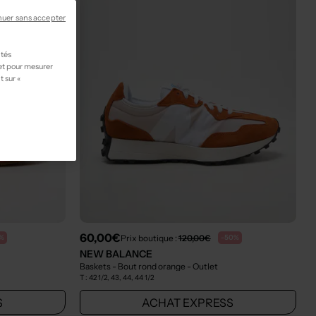
nuer sans accepter
ités
 et pour mesurer
t sur «
60,00€
Prix boutique :
120,00€
%
-50%
NEW BALANCE
Baskets - Bout rond orange
- Outlet
T :
42 1/2, 43, 44, 44 1/2
S
ACHAT EXPRESS