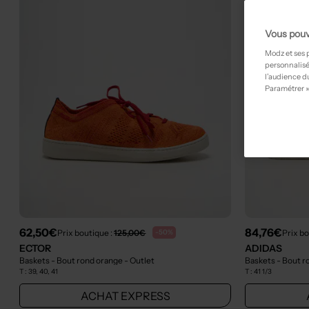
Vous pouv
Modz et ses 
personnalisé
l’audience du
Paramétrer »
62,50€
84,76€
Prix boutique :
125,00€
Prix bo
-50%
ECTOR
ADIDAS
Baskets - Bout rond orange
- Outlet
Baskets - Bout 
T :
39, 40, 41
T :
41 1/3
ACHAT EXPRESS