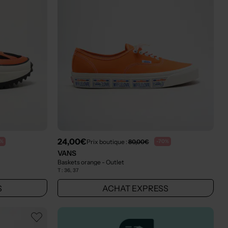
24,00€
Prix boutique :
80,00€
0%
-70%
VANS
Baskets orange
- Outlet
T :
36, 37
S
ACHAT EXPRESS