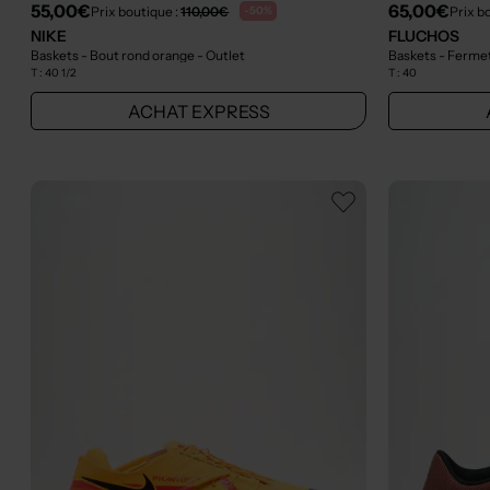
55,00€
65,00€
Prix boutique :
110,00€
Prix b
-50%
NIKE
FLUCHOS
Baskets - Bout rond orange
- Outlet
Baskets - Fermet
T :
40 1/2
T :
40
ACHAT EXPRESS