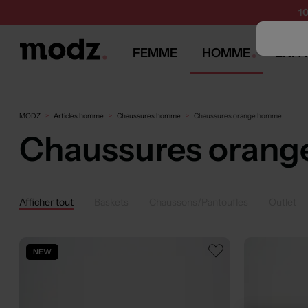
1
FEMME
HOMME
ENFA
MODZ
Articles homme
Chaussures homme
Chaussures orange homme
Chaussures oran
Afficher tout
Baskets
Chaussons/Pantoufles
Outlet
NEW