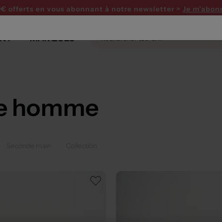
0€ offerts en vous abonnant
à notre newsletter >
Je m'abon
NT
MARQUES
ge homme
Seconde main
Collection