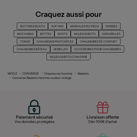
Craquez aussi pour
BOTTINES/BOOTS
SLIP ONS
SANDALES/NU PIEDS
DERBIES
MOCASSINS
BOTTES
BOOTS
MULES/SABOTS
ESPADRILLES
TONGS
CHAUSSONS/PANTOUFLES
CHAUSSURES DE CONFORT
CHAUSSURES BÂTEAU
SEMELLES
ACCESSOIRES POUR CHAUSSURES
MULES/SABOTS CONVERSE
MODZ
CONVERSE
Chaussures homme
Baskets
Converse Baskets Homme couleur orange
Paiement sécurisé
Livraison offerte
Vos données protégées
Dès 100€ d'achat