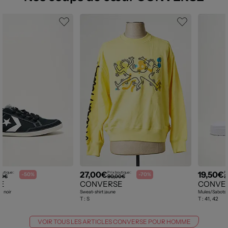
27,00€
19,50€
outique :
Prix boutique :
Pr
-50%
-70%
00€
90,00€
3
E
CONVERSE
CONVE
d noir
Sweat-shirt jaune
Mules/Sabots 
T :
S
T :
41, 42
VOIR TOUS LES ARTICLES CONVERSE POUR HOMME