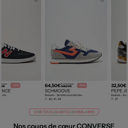
64,50€
32,50€
outique :
Prix boutique :
P
-50%
-50%
,00€
129,00€
ANCE
SCHMOOVE
PEPE J
d noir
Baskets - Semelle amovible bleu
Baskets - Bout
T :
40, 41, 43
T :
37
VOIR TOUS LES ARTICLES SIMILAIRES
Nos coups de cœur CONVERSE