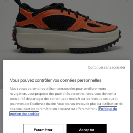
Continuer sans accepter
Vous pouvez contrôler vos données personnelles
Modz et ses partenaires utilisent des cookies pour améliorer votre
CONVERSE
navigation, vous proposer des publicités personnalisées, vous donner la
possibilité de partager des contenus de modz.fr sur les réseaux sociaux et
Baskets
- Outlet
pour mesurer l’audience du site. Vous pouvez en savoir plus sur l’utilisation de
ces cookies et les paramétrer en cliquant sur « Paramétrer ».
Politique de
33,00€
gestion des cookies
-70%
Prix boutique :
110,00€
?
Paramétrer
Accepter
Guide des tailles