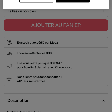
Tailles disponibles
AJOUTER AU PANIER
En stock et expédié par Modz
Livraison offerte dès 100€
Il ne vous reste plus que
08:39:46
pour être livré demain avec Chronopost !
Nos clients nous font confiance :
4.6/5 sur Avis vérifiés
Description