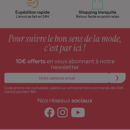
Expédition rapide
Shopping tranquille
L'envoi se fait en 24H
Retour facile en point relais
Pour suivre le bon sens de la mode,
c'est par ici !
10€ offerts
en vous abonnant à notre
newsletter
Code promo non cumulable, valable sur votre première commande dès 50€
d’achat pendant 48h
Nos réseaux
sociaux