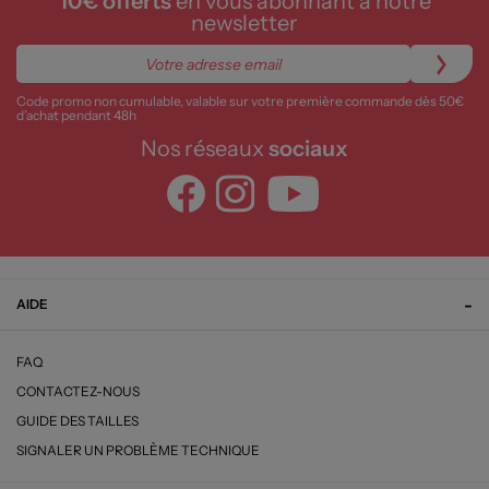
10€ offerts
en vous abonnant à notre
newsletter
Code promo non cumulable, valable sur votre première commande dès 50€
d’achat pendant 48h
Nos réseaux
sociaux
AIDE
FAQ
CONTACTEZ-NOUS
GUIDE DES TAILLES
SIGNALER UN PROBLÈME TECHNIQUE