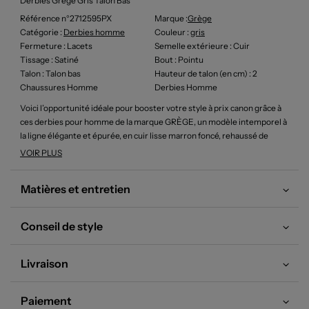
Derbies Grège Gris Talon Bas
Référence n°2712595PX
Marque :
Grège
Catégorie :
Derbies homme
Couleur
:
gris
Fermeture
: Lacets
Semelle extérieure
: Cuir
Tissage
: Satiné
Bout
: Pointu
Talon
: Talon bas
Hauteur de talon (en cm)
: 2
Chaussures Homme
Derbies Homme
Voici l’opportunité idéale pour booster votre style à prix canon grâce à
ces derbies pour homme de la marque GRÈGE, un modèle intemporel à
la ligne élégante et épurée, en cuir lisse marron foncé, rehaussé de
détails discrets qui en font le choix parfait pour accompagner aussi bien
VOIR PLUS
vos costumes que vos tenues plus décontractées tout en réalisant une
belle économie sur un produit de grande qualité.
Matières et entretien
Conseil de style
Livraison
Paiement