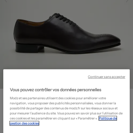
Continuer sans accepter
Vous pouvez contrôler vos données personnelles
GRÈGE
Modz et ses partenaires utilisent des cookies pour améliorer votre
Derbies - Bout pointu
- Outlet
navigation, vous proposer des publicités personnalisées, vous donner la
possibilité de partager des contenus de modz.fr sur les réseaux sociaux et
83,70€
pour mesurer l’audience du site. Vous pouvez en savoir plus sur l’utilisation de
ces cookies et les paramétrer en cliquant sur « Paramétrer ».
Politique de
-70%
Prix boutique :
279,00€
?
gestion des cookies
Guide des tailles