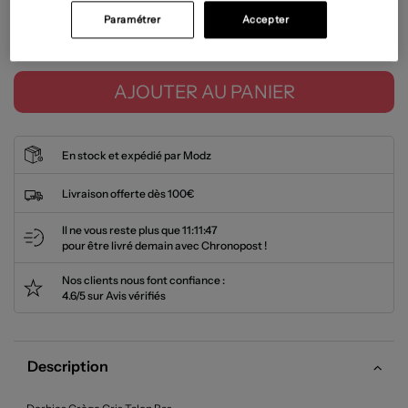
Paramétrer
Accepter
Tailles disponibles
AJOUTER AU PANIER
En stock et expédié par Modz
Livraison offerte dès 100€
Il ne vous reste plus que
11:11:47
pour être livré demain avec Chronopost !
Nos clients nous font confiance :
4.6/5 sur Avis vérifiés
Description