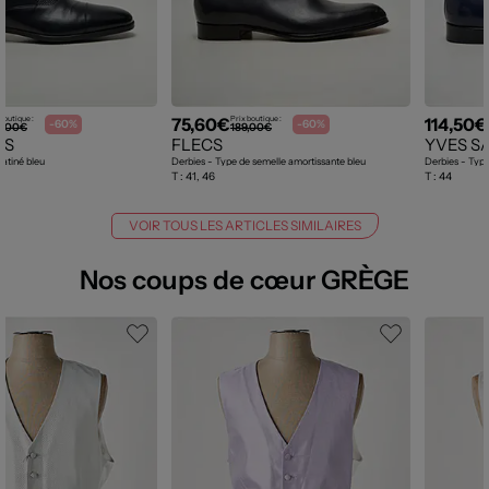
75,60€
114,50€
boutique :
Prix boutique :
-60%
-60%
5,00€
189,00€
SS
FLECS
YVES S
satiné bleu
Derbies - Type de semelle amortissante bleu
Derbies - Type
T :
41, 46
T :
44
VOIR TOUS LES ARTICLES SIMILAIRES
Nos coups de cœur GRÈGE