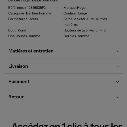
Derbies Hogan Beige Bout Rond
Référence n°2816835PX
Marque :
Hogan
Catégorie :
Derbies homme
Couleur
:
beige
Fermeture
: Lacets
Semelle extérieure
: Autres
matières
Bout
: Rond
Hauteur de talon (en cm)
: 2
Chaussures Homme
Derbies Homme
Matières et entretien
Livraison
Paiement
Retour
Accédez en 1 clic à tous les