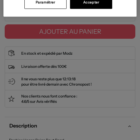
Paramétrer
Accepter
Tailles disponibles
AJOUTER AU PANIER
En stock et expédié par Modz
Livraison offerte dès 100€
Il ne vous reste plus que
12:13:17
pour être livré demain avec Chronopost !
Nos clients nous font confiance :
4.6/5 sur Avis vérifiés
Description