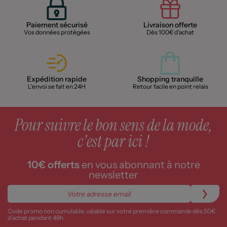
Paiement sécurisé
Livraison offerte
Vos données protégées
Dès 100€ d'achat
Expédition rapide
Shopping tranquille
L'envoi se fait en 24H
Retour facile en point relais
Pour suivre le bon sens de la mode,
c'est par ici !
10€ offerts
en vous abonnant à notre
newsletter
Code promo non cumulable, valable sur votre première commande dès 50€
d’achat pendant 48h