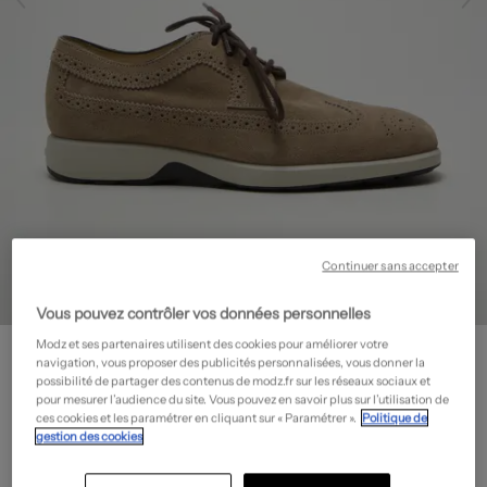
Continuer sans accepter
Vous pouvez contrôler vos données personnelles
HOGAN
Modz et ses partenaires utilisent des cookies pour améliorer votre
navigation, vous proposer des publicités personnalisées, vous donner la
Derbies - Bout rond
- Outlet
possibilité de partager des contenus de modz.fr sur les réseaux sociaux et
pour mesurer l’audience du site. Vous pouvez en savoir plus sur l’utilisation de
170,00€
ces cookies et les paramétrer en cliquant sur « Paramétrer ».
Politique de
-50%
gestion des cookies
Prix boutique :
340,00€
?
Guide des tailles