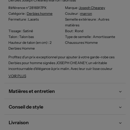
Derbies Joseph Cheaney Marron Talon Bas
Référence n°2816917PX
Marque :
Joseph Cheaney
Catégorie :
Derbies homme
Couleur
:
marron
Fermeture
: Lacets
Semelle extérieure
: Autres
matières
Tissage
: Satiné
Bout
: Rond
Talon
: Talon bas
Type de semelle
: Amortissante
Hauteur de talon (en cm)
: 2
Chaussures Homme
Derbies Homme
Profitez d'un prix exceptionnel pour ajouter à votre garde-robe ces
Derbies pour homme signées JOSEPH CHEANEY, un véritable
incontournable d'élégance à prix malin. Avec leur cuir lisse couleur
cognac et leurs détails de perforations raffinées, ces chaussures
VOIR PLUS
distillent un style britannique intemporel et sophistiqué, parfait pour
affirmer votre look tout en réalisant une belle économie.
Matières et entretien
Conseil de style
Livraison