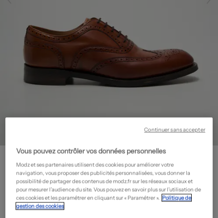
Continuer sans accepter
Vous pouvez contrôler vos données personnelles
JOSEPH CHEANEY
Derbies - Type de semelle amortissante
- Outlet
Modz et ses partenaires utilisent des cookies pour améliorer votre
navigation, vous proposer des publicités personnalisées, vous donner la
295,00€
possibilité de partager des contenus de modz.fr sur les réseaux sociaux et
pour mesurer l’audience du site. Vous pouvez en savoir plus sur l’utilisation de
-50%
Prix boutique :
590,00€
?
ces cookies et les paramétrer en cliquant sur « Paramétrer ».
Politique de
gestion des cookies
Guide des tailles