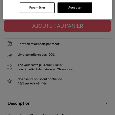
Paramétrer
Accepter
Tailles disponibles
AJOUTER AU PANIER
En stock et expédié par Modz
Livraison offerte dès 100€
Il ne vous reste plus que
08:01:45
pour être livré demain avec Chronopost !
Nos clients nous font confiance :
4.6/5 sur Avis vérifiés
Description