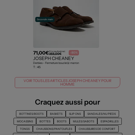
Seconde main
71,00€
Prix neuf estimé :
-80%
355,00€
JOSEPH CHEANEY
Derbies - Fermeture boucle(s) marron
T :
45
VOIR TOUS LES ARTICLES JOSEPH CHEANEY POUR
HOMME
Craquez aussi pour
BOTTINES/BOOTS
BASKETS
SLIP ONS
SANDALES/NU PIEDS
MOCASSINS
BOTTES
BOOTS
MULES/SABOTS
ESPADRILLES
TONGS
CHAUSSONS/PANTOUFLES
CHAUSSURES DE CONFORT