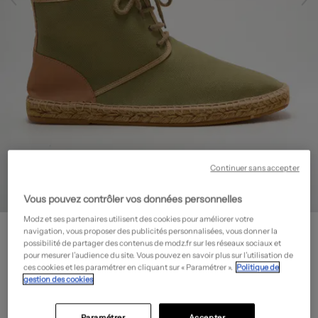
Continuer sans accepter
Vous pouvez contrôler vos données personnelles
Modz et ses partenaires utilisent des cookies pour améliorer votre
LORMY
navigation, vous proposer des publicités personnalisées, vous donner la
Espadrilles - Fermeture lacets
- Outlet
possibilité de partager des contenus de modz.fr sur les réseaux sociaux et
pour mesurer l’audience du site. Vous pouvez en savoir plus sur l’utilisation de
21,00€
ces cookies et les paramétrer en cliquant sur « Paramétrer ».
Politique de
gestion des cookies
-70%
Prix boutique :
70,00€
?
Guide des tailles
Paramétrer
Accepter