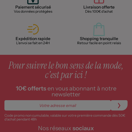
Paiement sécurisé
Livraison offerte
Vos données protégées
Dès 100€ d'achat
Expédition rapide
Shopping tranquille
L'envoi se fait en 24H
Retour facile en point relais
Pour suivre le bon sens de la mode,
c'est par ici !
10€ offerts
en vous abonnant à notre
newsletter
Code promo non cumulable, valable sur votre première commande dès 50€
d’achat pendant 48h
Nos réseaux
sociaux