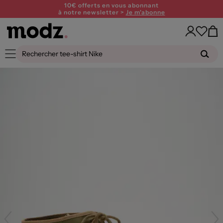
10€ offerts en vous abonnant
à notre newsletter >
Je m'abonne