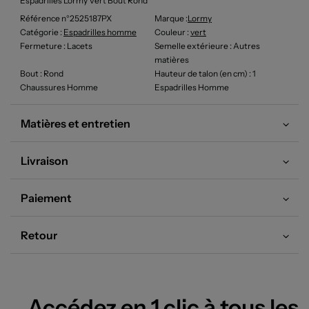
Espadrilles Lormy Vert Bout Rond
Référence n°2525187PX
Marque :
Lormy
Catégorie :
Espadrilles homme
Couleur
:
vert
Fermeture
: Lacets
Semelle extérieure
: Autres
matières
Bout
: Rond
Hauteur de talon (en cm)
: 1
Chaussures Homme
Espadrilles Homme
Matières et entretien
Livraison
Paiement
Retour
Accédez en 1 clic à tous les