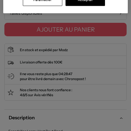
Tailles disponibles
AJOUTER AU PANIER
En stock et expédié par Modz
Livraison offerte dès 100€
Il ne vous reste plus que
04:28:47
pour être livré demain avec Chronopost !
Nos clients nous font confiance :
4.6/5 sur Avis vérifiés
Description