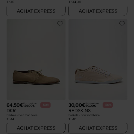
T :
40
T :
44, 46
ACHAT EXPRESS
ACHAT EXPRESS
64,50€
30,00€
Prix boutique :
Prix boutique :
-50%
-50%
129,00€
60,00€
DKR
REDSKINS
Derbies - Bout rond beige
Baskets - Bout rond beige
T :
44
T :
40
ACHAT EXPRESS
ACHAT EXPRESS