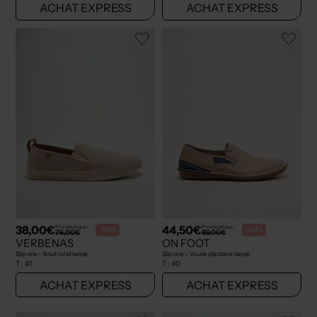
ACHAT EXPRESS
ACHAT EXPRESS
38,00€
44,50€
Prix boutique :
Prix boutique :
-50%
-50%
76,00€
89,00€
VERBENAS
ON FOOT
Slip ons - Bout rond beige
Slip ons - Voute plantaire beige
T :
41
T :
40
ACHAT EXPRESS
ACHAT EXPRESS