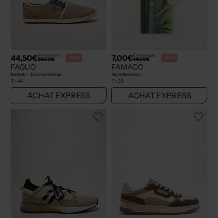
44,50€
7,00€
Prix boutique :
Prix boutique :
-50%
-50%
89,00€
14,00€
FAGUO
FAMACO
Baskets - Bout rond beige
Semelles beige
T :
44
T :
39
ACHAT EXPRESS
ACHAT EXPRESS