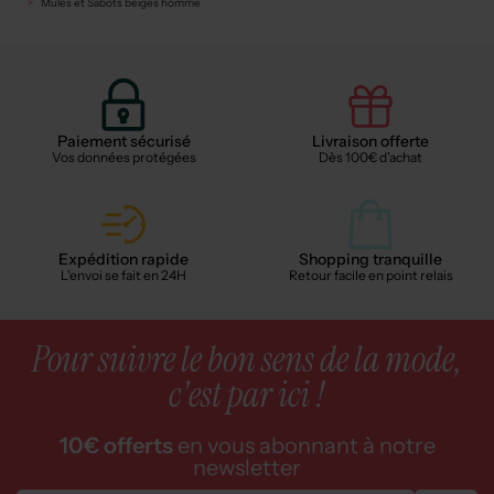
Mules et Sabots beiges homme
Paiement sécurisé
Livraison offerte
Vos données protégées
Dès 100€ d'achat
Expédition rapide
Shopping tranquille
L'envoi se fait en 24H
Retour facile en point relais
Pour suivre le bon sens de la mode,
c'est par ici !
10€ offerts
en vous abonnant à notre
newsletter