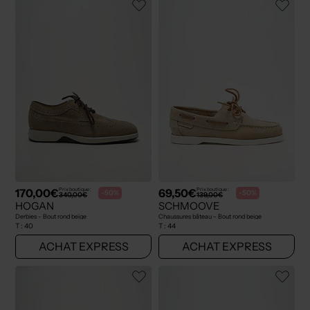
170,00€
69,50€
Prix boutique :
Prix boutique :
-50%
-50%
340,00€
139,00€
HOGAN
SCHMOOVE
Derbies - Bout rond beige
Chaussures bâteau - Bout rond beige
T :
40
T :
44
ACHAT EXPRESS
ACHAT EXPRESS