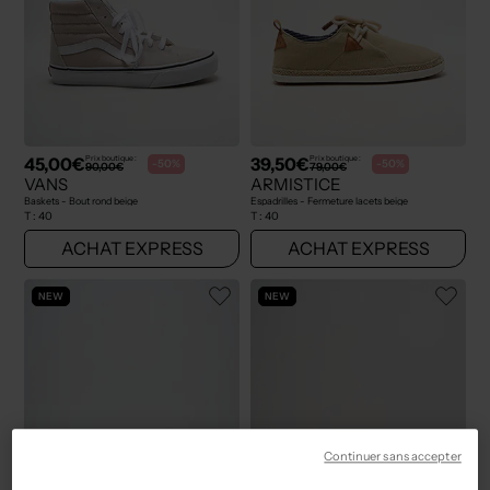
45,00€
39,50€
Prix boutique :
Prix boutique :
-50%
-50%
90,00€
79,00€
VANS
ARMISTICE
Baskets - Bout rond beige
Espadrilles - Fermeture lacets beige
T :
40
T :
40
ACHAT EXPRESS
ACHAT EXPRESS
NEW
NEW
Continuer sans accepter