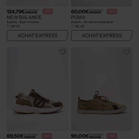
124,75€
60,00€
Prix boutique :
Prix boutique :
-50%
-50%
249,50€
120,00€
NEW BALANCE
PUMA
Baskets - Bout rond beige
Baskets - Semelle amovible beige
T :
38 1/2
T :
44, 45
ACHAT EXPRESS
ACHAT EXPRESS
69,50€
90,00€
Prix boutique :
Prix boutique :
-50%
-50%
139,00€
180,00€