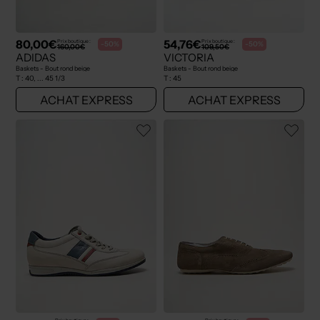
80,00€
54,76€
Prix boutique :
Prix boutique :
-50%
-50%
160,00€
109,50€
ADIDAS
VICTORIA
Baskets - Bout rond beige
Baskets - Bout rond beige
T :
40, ... 45 1/3
T :
45
ACHAT EXPRESS
ACHAT EXPRESS