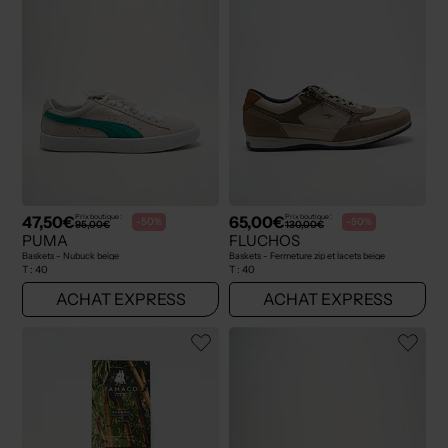
47,50€
65,00€
Prix boutique :
Prix boutique :
-50%
-50%
95,00€
130,00€
PUMA
FLUCHOS
Baskets - Nubuck beige
Baskets - Fermeture zip et lacets beige
T :
40
T :
40
ACHAT EXPRESS
ACHAT EXPRESS