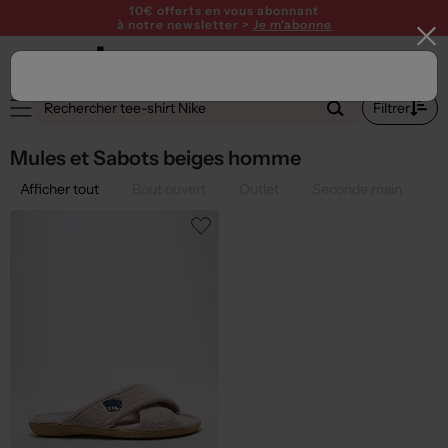
10€ offerts en vous abonnant
à notre newsletter >
Je m'abonne
2
Filtrer
Mules et Sabots beiges homme
Afficher tout
Bout ouvert
Outlet
Seconde main