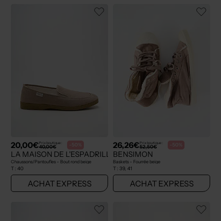
20,00€
26,26€
Prix boutique :
Prix boutique :
-50%
-50%
40,00€
52,50€
LA MAISON DE L'ESPADRILLE
BENSIMON
Chaussons/Pantoufles - Bout rond beige
Baskets - Fourrée beige
T :
40
T :
39, 41
ACHAT EXPRESS
ACHAT EXPRESS