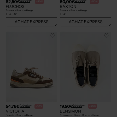
62,50€
60,00€
Prix boutique :
Prix boutique :
-50%
-50%
125,00€
120,00€
FLUCHOS
BAXTON
Baskets - Bout rond beige
Baskets - Bout rond beige
T :
40, 42
T :
45
ACHAT EXPRESS
ACHAT EXPRESS
54,76€
19,50€
Prix boutique :
Prix boutique :
-50%
-50%
109,50€
39,00€
VICTORIA
BENSIMON
Baskets - Bout rond beige
Chaussures bâteau - Bout rond beige