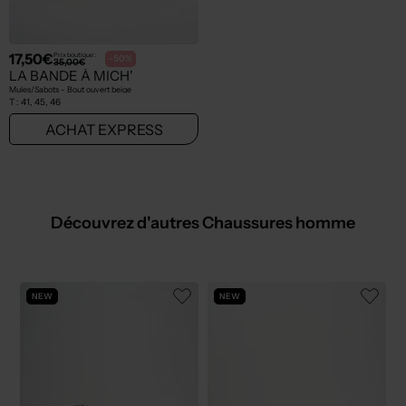
17,50€
Prix boutique :
-50%
35,00€
LA BANDE À MICH'
Mules/Sabots - Bout ouvert beige
T :
41, 45, 46
ACHAT EXPRESS
Découvrez d'autres Chaussures homme
NEW
NEW