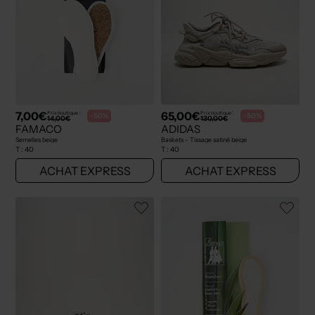
7,00€
65,00€
Prix boutique :
Prix boutique :
-50%
-50%
14,00€
130,00€
FAMACO
ADIDAS
Semelles beige
Baskets - Tissage satiné beige
T :
40
T :
40
ACHAT EXPRESS
ACHAT EXPRESS