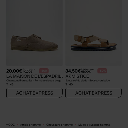
20,00€
34,50€
Prix boutique :
Prix boutique :
-50%
-50%
40,00€
69,00€
LA MAISON DE L'ESPADRILLE
ARMISTICE
Chaussons/Pantoufles - Fermeture lacets beige
Sandales/Nu pieds - Bout ouvert beige
T :
46
T :
40
ACHAT EXPRESS
ACHAT EXPRESS
MODZ
Articles homme
Chaussures homme
Mules et Sabots homme