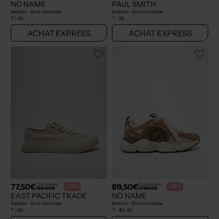
NO NAME
PAUL SMITH
Baskets - Bout rond beige
Baskets - Bout rond beige
T :
40
T :
39
ACHAT EXPRESS
ACHAT EXPRESS
77,50€
89,50€
Prix boutique :
Prix boutique :
-50%
-50%
155,00€
179,00€
EAST PACIFIC TRADE
NO NAME
Baskets - Bout rond beige
Baskets - Bout rond beige
T :
40
T :
40, 42