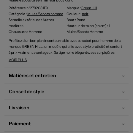
Mules/sabots Green Hill Noir Bout Rond
Référence n°2792031PX
Marque :
Green Hill
Catégorie :
Mules/Sabots homme
Couleur
:
noir
Semelle extérieure
: Autres
Bout
: Rond
matières
Hauteur de talon (en cm)
: 1
Chaussures Homme
Mules/Sabots Homme
Profitez d'un bon plan incontournable avec ce sabot pour homme de la
marque GREEN HILL, un modèle qui allie avec style praticité et confort
à prix vraiment avantageux. Sa tige noire élégante, ses surpiqûres
soignées et sa semelle souple offrent tout le nécessaire pour un usage
VOIR PLUS
quotidien, à la maison comme en extérieur. C’est la solution idéale pour
bénéficier d’une chaussure pratique et résistante sans se ruiner.
Matières et entretien
Conseil de style
Livraison
Paiement