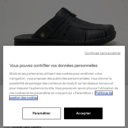
Continuer sans accepter
Vous pouvez contrôler vos données personnelles
Modz et ses partenaires utilisent des cookies pour améliorer votre
navigation, vous proposer des publicités personnalisées, vous donner la
possibilité de partager des contenus de modz.fr sur les réseaux sociaux et
pour mesurer l’audience du site. Vous pouvez en savoir plus sur l’utilisation de
GREEN HILL
ces cookies et les paramétrer en cliquant sur « Paramétrer ».
Politique de
Mules/Sabots - Bout rond
- Outlet
gestion des cookies
34,98€
Paramétrer
Accepter
-50%
Prix boutique :
69,95€
?
Guide des tailles