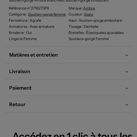
Soutien-gorge Ambre Blanc Haut Soutien-gorge Emboitant
Référence n°2716273PX
Marque :
Ambre
Catégorie :
Soutien-gorge femme
Couleur
:
blanc
Fermeture
: Agrafe
Haut
: Soutien-gorge emboitant
Armatures
: Avec armature
Tissage
: Dentelle
Broderie
: Oui
Bretelles
: Élastiquées ajustables
Lingerie Femme
Soutiens-gorge Femme
Matières et entretien
Livraison
Paiement
Retour
Accédez en 1 clic à tous les