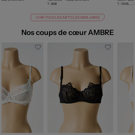
E
T :
85B
T :
100B, ... 
VOIR TOUS LES ARTICLES SIMILAIRES
Nos coups de cœur AMBRE