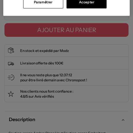
Paramétrer
Accepter
Tailles disponibles
AJOUTER AU PANIER
En stock et expédié par Modz
Livraison offerte dès 100€
Il ne vous reste plus que
12:37:12
pour être livré demain avec Chronopost !
Nos clients nous font confiance :
4.6/5 sur Avis vérifiés
Description