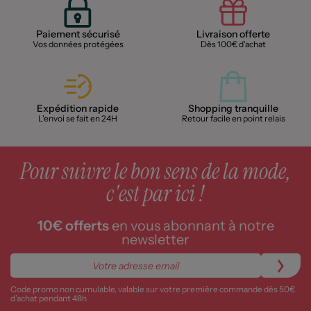
Paiement sécurisé
Livraison offerte
Vos données protégées
Dès 100€ d'achat
Expédition rapide
Shopping tranquille
L'envoi se fait en 24H
Retour facile en point relais
Pour suivre le bon sens de la mode,
c'est par ici !
10€ offerts
en vous abonnant à notre
newsletter
Code promo non cumulable, valable sur votre première commande dès 50€
d’achat pendant 48h