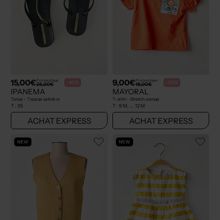
15,00€
9,00€
Prix boutique :
Prix boutique :
-40%
-50%
25,00€
18,00€
IPANEMA
MAYORAL
Tongs - Tissage satiné or
T-shirt - Stretch orange
T :
35
T :
9 M, ... 12 M
ACHAT EXPRESS
ACHAT EXPRESS
NEW
NEW