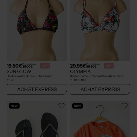
19,50€
29,95€
Prix boutique :
Prix boutique :
-50%
-50%
39,00€
59,90€
SUN GLOW
OLYMPIA
Haut de maillot de bain - Stretch noir
Soutien-gorge - Effet matière satinée blanc
T :
46
T :
85E, 85F
ACHAT EXPRESS
ACHAT EXPRESS
NEW
NEW