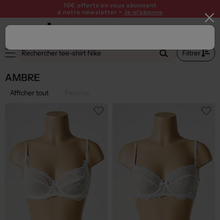
10€ offerts en vous abonnant
à notre newsletter >
Je m'abonne
Filtrer
AMBRE
Afficher tout
Femme