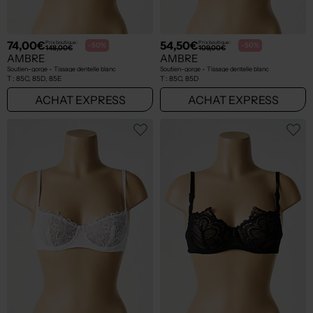
74,00€
54,50€
Prix boutique :
Prix boutique :
-50%
-50%
148,00€
109,00€
AMBRE
AMBRE
Soutien-gorge - Tissage dentelle blanc
Soutien-gorge - Tissage dentelle blanc
T :
85C, 85D, 85E
T :
85C, 85D
ACHAT EXPRESS
ACHAT EXPRESS