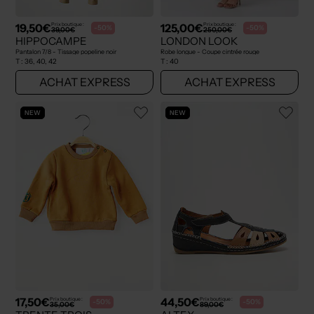
19,50€
125,00€
Prix boutique :
Prix boutique :
-50%
-50%
39,00€
250,00€
HIPPOCAMPE
LONDON LOOK
Pantalon 7/8 - Tissage popeline noir
Robe longue - Coupe cintrée rouge
T :
36, 40, 42
T :
40
ACHAT EXPRESS
ACHAT EXPRESS
NEW
NEW
17,50€
44,50€
Prix boutique :
Prix boutique :
-50%
-50%
35,00€
89,00€