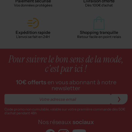
Paiement sécurisé
Livraison offerte
Vos données protégées
Dès 100€ d'achat
Expédition rapide
Shopping tranquille
L'envoi se fait en 24H
Retour facile en point relais
Pour suivre le bon sens de la mode,
c'est par ici !
10€ offerts
en vous abonnant à notre
newsletter
Code promo non cumulable, valable sur votre première commande dès 50€
d’achat pendant 48h
Nos réseaux
sociaux