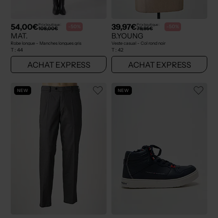
54,00€
39,97€
Prix boutique :
Prix boutique :
-50%
-50%
108,00€
79,95€
MAT.
B.YOUNG
Robe longue - Manches longues gris
Veste casual - Col rond noir
T :
44
T :
42
ACHAT EXPRESS
ACHAT EXPRESS
NEW
NEW