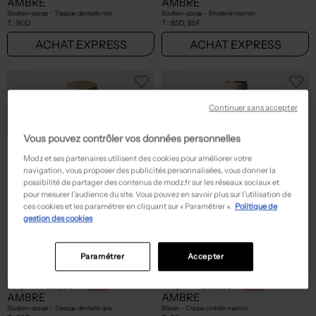
AMBRE
AMBRE
Soutien-gorge - Tissage dentelle noir
Soutien-gorge - Broderie marron
T :
90D
T :
85D, 85F
ACHAT EXPRESS
ACHAT EXPRESS
Continuer sans accepter
Vous pouvez contrôler vos données personnelles
Modz et ses partenaires utilisent des cookies pour améliorer votre
navigation, vous proposer des publicités personnalisées, vous donner la
possibilité de partager des contenus de modz.fr sur les réseaux sociaux et
pour mesurer l’audience du site. Vous pouvez en savoir plus sur l’utilisation de
ces cookies et les paramétrer en cliquant sur « Paramétrer ».
Politique de
gestion des cookies
Paramétrer
Accepter
82,50€
84,00€
Prix boutique :
Prix boutique :
-50%
-70%
165,00€
280,00€
AMBRE
AMBRE
Soutien-gorge - Tissage dentelle gris
Blazer - Coupe cintrée marron