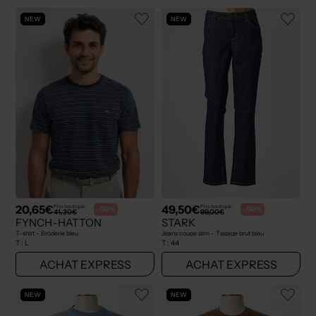
NEW
NEW
20,65€
49,50€
Prix boutique :
Prix boutique :
-50%
-50%
41,30€
99,00€
FYNCH-HATTON
STARK
T-shirt - Broderie bleu
Jeans coupe slim - Tissage brut bleu
T :
L
T :
44
ACHAT EXPRESS
ACHAT EXPRESS
NEW
NEW