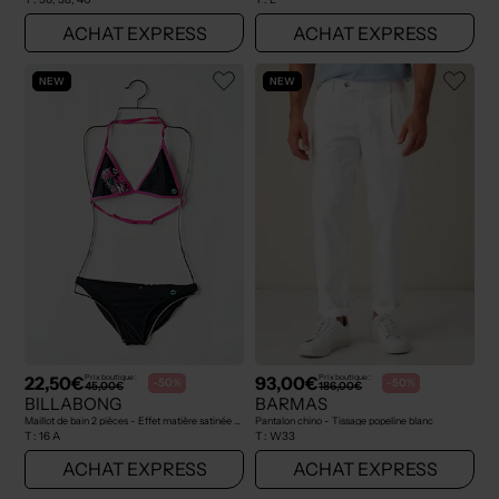
ACHAT EXPRESS
ACHAT EXPRESS
NEW
NEW
22,50€
93,00€
Prix boutique :
Prix boutique :
-50%
-50%
45,00€
186,00€
BILLABONG
BARMAS
Maillot de bain 2 pièces - Effet matière satinée noir
Pantalon chino - Tissage popeline blanc
T :
16 A
T :
W33
ACHAT EXPRESS
ACHAT EXPRESS