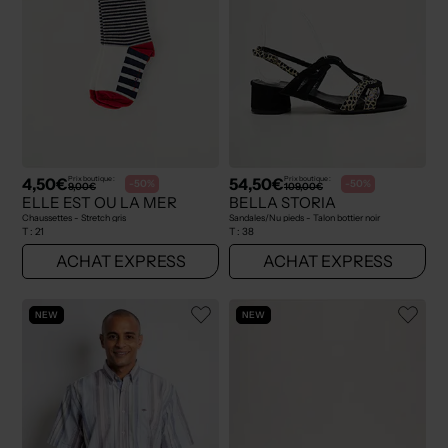
4,50€
54,50€
Prix boutique :
Prix boutique :
-50%
-50%
9,00€
109,00€
ELLE EST OU LA MER
BELLA STORIA
Chaussettes - Stretch gris
Sandales/Nu pieds - Talon bottier noir
T :
21
T :
38
ACHAT EXPRESS
ACHAT EXPRESS
NEW
NEW