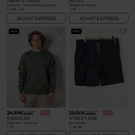
TRENTE TROIS
ALTEX
Sweat-shirt - Sérigraphie floquée orange
Sandales/Nu pieds noir
T :
6 M, ... 2 A
T :
41
ACHAT EXPRESS
ACHAT EXPRESS
NEW
NEW
34,99€
25,00€
Prix boutique :
Prix boutique :
-50%
-50%
69,99€
49,99€
RAGWEAR
STREET ONE
Sweat-shirt - Stretch vert
Bermuda bleu
T :
M
T :
36, 48