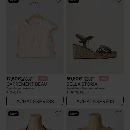
NEW
NEW
12,50€
59,50€
Prix boutique :
Prix boutique :
-50%
-50%
25,00€
119,00€
CARREMENT BEAU
BELLA STORIA
Top - Coupe droite rose
Espadrilles - Tissage satiné argent
T :
3 M, 9 M
T :
36, 37, 38, ... 41
ACHAT EXPRESS
ACHAT EXPRESS
NEW
NEW