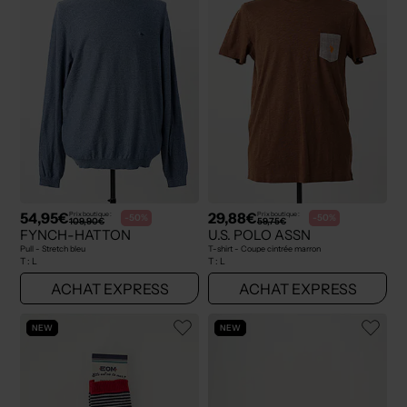
54,95€
29,88€
Prix boutique :
Prix boutique :
-50%
-50%
109,90€
59,75€
FYNCH-HATTON
U.S. POLO ASSN
Pull - Stretch bleu
T-shirt - Coupe cintrée marron
T :
L
T :
L
ACHAT EXPRESS
ACHAT EXPRESS
NEW
NEW