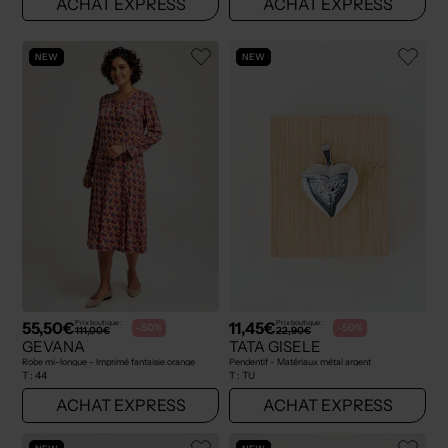
ACHAT EXPRESS
ACHAT EXPRESS
NEW
NEW
55,50€
11,45€
Prix boutique :
Prix boutique :
-50%
-50%
111,00€
22,90€
GEVANA
TATA GISELE
Robe mi-longue - Imprimé fantaisie orange
Pendentif - Matériaux métal argent
T :
44
T :
TU
ACHAT EXPRESS
ACHAT EXPRESS