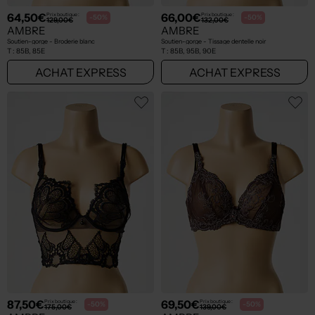
64,50€
66,00€
Prix boutique :
Prix boutique :
-50%
-50%
129,00€
132,00€
AMBRE
AMBRE
Soutien-gorge - Broderie blanc
Soutien-gorge - Tissage dentelle noir
T :
85B, 85E
T :
85B, 95B, 90E
ACHAT EXPRESS
ACHAT EXPRESS
87,50€
69,50€
Prix boutique :
Prix boutique :
-50%
-50%
175,00€
139,00€