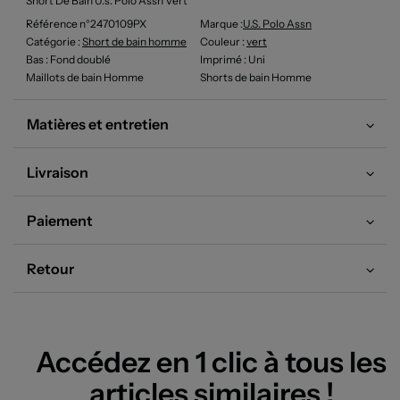
Short De Bain U.s. Polo Assn Vert
Référence n°2470109PX
Marque :
U.s. Polo Assn
Catégorie :
Short de bain homme
Couleur
:
vert
Bas
: Fond doublé
Imprimé
: Uni
Maillots de bain Homme
Shorts de bain Homme
Matières et entretien
Livraison
Paiement
Retour
Accédez en 1 clic à tous les
articles similaires !