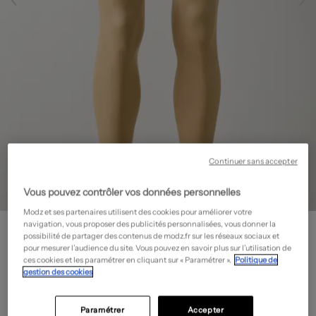
Continuer sans accepter
Vous pouvez contrôler vos données personnelles
Modz et ses partenaires utilisent des cookies pour améliorer votre
U.S. POLO ASSN
navigation, vous proposer des publicités personnalisées, vous donner la
possibilité de partager des contenus de modz.fr sur les réseaux sociaux et
Short de bain - Fond doublé
- Outlet
pour mesurer l’audience du site. Vous pouvez en savoir plus sur l’utilisation de
15,60€
ces cookies et les paramétrer en cliquant sur « Paramétrer ».
Politique de
gestion des cookies
-80%
Prix boutique :
78,00€
?
Paramétrer
Accepter
Guide des tailles