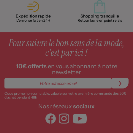
Expédition rapide
Shopping tranquille
L'envoi se fait en 24H
Retour facile en point relais
Pour suivre le bon sens de la mode,
c'est par ici !
10€ offerts
en vous abonnant à notre
newsletter
Code promo non cumulable, valable sur votre première commande dès 50€
d’achat pendant 48h
Nos réseaux
sociaux