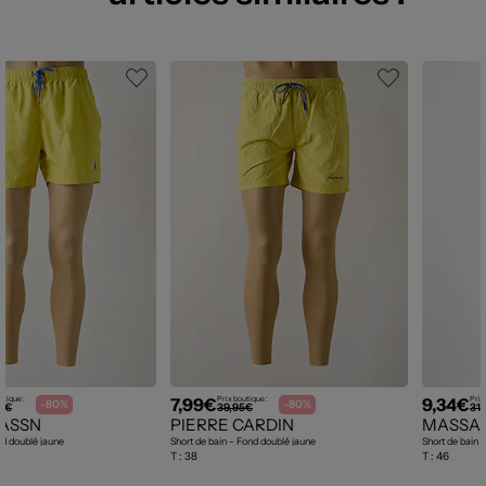
7,99€
9,34€
utique :
Prix boutique :
Prix
-80%
-80%
0€
39,95€
31,
 ASSN
PIERRE CARDIN
MASSA
nd doublé jaune
Short de bain - Fond doublé jaune
Short de bain -
T :
38
T :
46