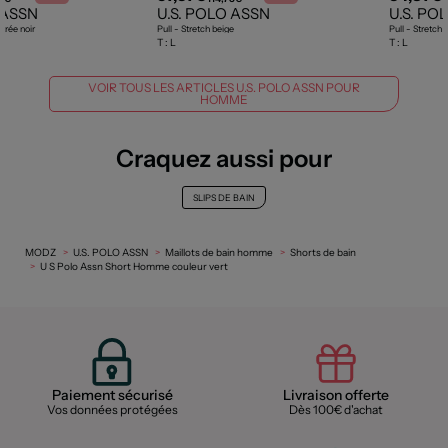
 ASSN
U.S. POLO ASSN
U.S. PO
trée noir
Pull - Stretch beige
Pull - Stretch 
T :
L
T :
L
VOIR TOUS LES ARTICLES U.S. POLO ASSN POUR
HOMME
Craquez aussi pour
SLIPS DE BAIN
MODZ
U.S. POLO ASSN
Maillots de bain homme
Shorts de bain
U S Polo Assn Short Homme couleur vert
Paiement sécurisé
Livraison offerte
Vos données protégées
Dès 100€ d'achat