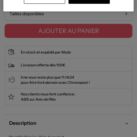
Tailles disponibles
AJOUTER AU PANIER
En stock et expédié par Modz
Livraison offerte dès 100€
Il ne vous reste plus que
11:14:24
pour être livré demain avec Chronopost !
Nos clients nous font confiance :
4.6/5 sur Avis vérifiés
Description