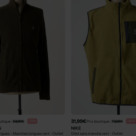
31,99€
utique :
59,99€
Prix boutique :
79,98€
-70%
-60%
S
NIKE
ongues - Manches longues vert
- Outlet
Gilet sans manche vert
- Outlet