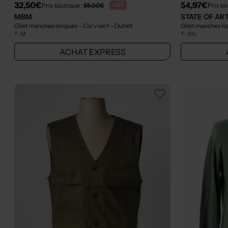
32,50€
54,97€
Prix boutique :
65,00€
Prix bo
-50%
MBM
STATE OF AR
Gilet manches longues - Col v vert
- Outlet
Gilet manches l
T :
M
T :
3XL
ACHAT EXPRESS