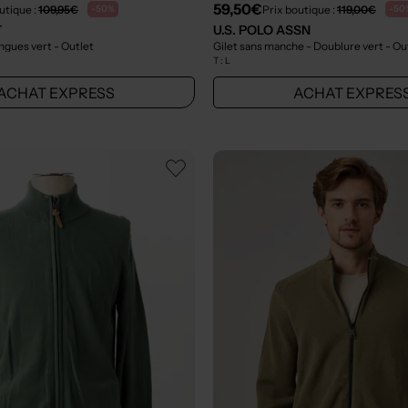
59,50€
utique :
109,95€
Prix boutique :
119,00€
-50%
-50
T
U.S. POLO ASSN
ongues vert
- Outlet
Gilet sans manche - Doublure vert
- Ou
T :
L
ACHAT EXPRESS
ACHAT EXPRES