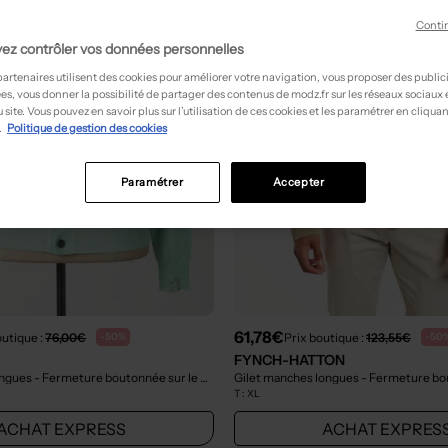
Conti
ez contrôler vos données personnelles
partenaires utilisent des cookies pour améliorer votre navigation, vous proposer des public
es, vous donner la possibilité de partager des contenus de modz.fr sur les réseaux sociaux
 site. Vous pouvez en savoir plus sur l’utilisation de ces cookies et les paramétrer en cliquan
.
Politique de gestion des cookies
Paramétrer
Accepter
61,78€
outique :
76,00€
Prix boutique :
123,55€
-50%
-50
FYNCH-HATTON
Gilet manches longues - Fermeture boutonnée sur le devant vert
- Outlet
T :
XL
ACHAT EXPRESS
ACHAT EXPRES