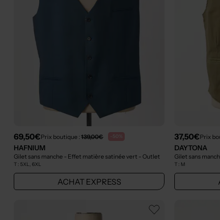
69,50€
37,50€
Prix boutique :
139,00€
Prix bo
-50%
HAFNIUM
DAYTONA
Gilet sans manche - Effet matière satinée vert
- Outlet
Gilet sans manch
T :
5XL, 6XL
T :
M
ACHAT EXPRESS