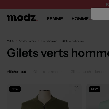
1
FEMME
HOMME
ENFA
MODZ
Articles homme
Gilets homme
Gilets verts homme
Gilets verts homm
Afficher tout
Gilets sans manche
Gilets manches longues
NEW
NEW