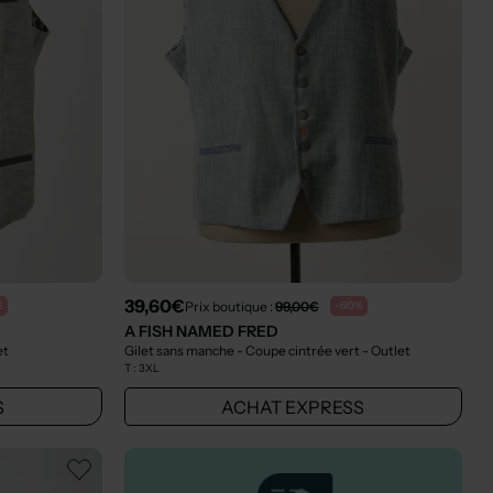
39,60€
Prix boutique :
99,00€
%
-60%
A FISH NAMED FRED
et
Gilet sans manche - Coupe cintrée vert
- Outlet
T :
3XL
S
ACHAT EXPRESS