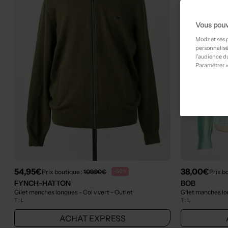
Vous pouv
Modz et ses 
personnalisé
l’audience du
Paramétrer »
54,95€
38,00€
Prix boutique :
109,90€
Prix b
-50%
FYNCH-HATTON
BOB
Gilet manches longues - Col v vert
- Outlet
T :
L
T :
L
ACHAT EXPRESS