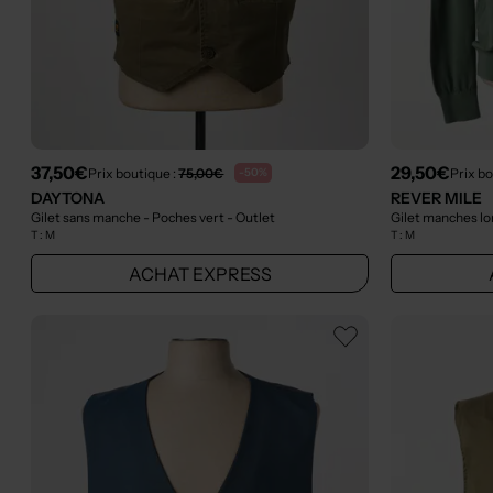
37,50€
29,50€
Prix boutique :
75,00€
Prix bo
-50%
DAYTONA
REVER MILE
Gilet sans manche - Poches vert
- Outlet
Gilet manches lon
T :
M
T :
M
ACHAT EXPRESS