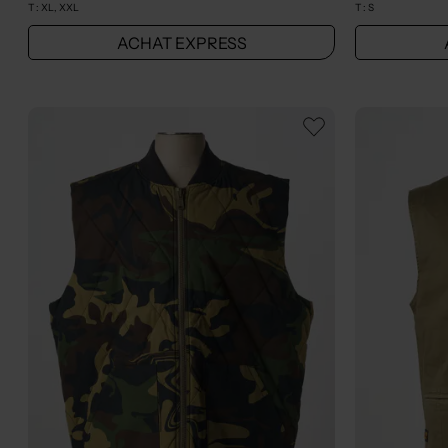
T :
XL, XXL
T :
S
ACHAT EXPRESS