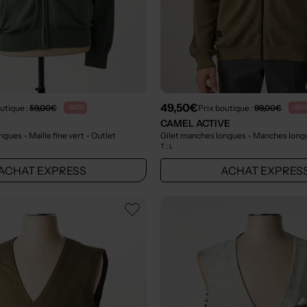
49,50€
utique :
59,00€
Prix boutique :
99,00€
-50%
-50
CAMEL ACTIVE
gues - Maille fine vert
- Outlet
Gilet manches longues - Manches long
T :
L
ACHAT EXPRESS
ACHAT EXPRES