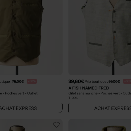
39,60€
utique :
75,00€
Prix boutique :
99,00€
-50%
-60
A FISH NAMED FRED
e - Poches vert
- Outlet
Gilet sans manche - Poches vert
- Outl
T :
XXL
ACHAT EXPRESS
ACHAT EXPRES