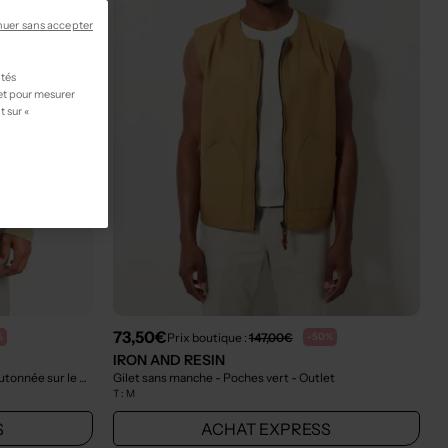
nuer sans accepter
ités
 et pour mesurer
t sur «
73,50€
Prix boutique :
147,00€
%
-50%
IRON AND RESIN
Gilet manches longues - Fermeture boutonnée sur le devant vert
Gilet sans manche - Poches vert
- Outlet
- Outlet
T :
M
S
ACHAT EXPRESS