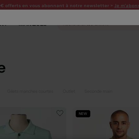
0€ offerts en vous abonnant
à notre newsletter >
Je m'abon
NT
MARQUES
e
Gilets manches courtes
Outlet
Seconde main
NEW