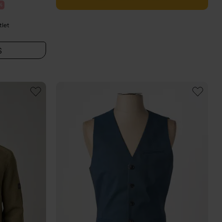
%
tlet
S