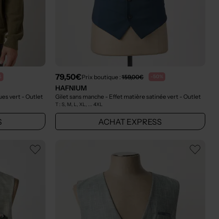
79,50€
Prix boutique :
159,00€
%
-50%
HAFNIUM
ues vert
- Outlet
Gilet sans manche - Effet matière satinée vert
- Outlet
T :
S, M, L, XL, ... 4XL
S
ACHAT EXPRESS