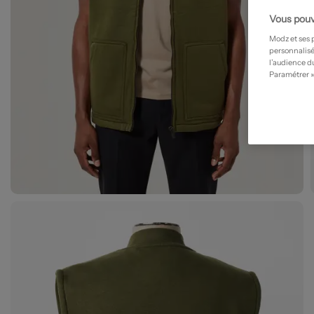
Vous pouv
Modz et ses 
personnalisé
l’audience du
Paramétrer »