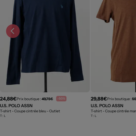
24,88€
29,88€
Prix boutique :
49,75€
Prix boutique :
59
-50%
U.S. POLO ASSN
U.S. POLO ASSN
T-shirt - Coupe cintrée bleu
- Outlet
T-shirt - Coupe cintrée ma
T :
L
T :
L