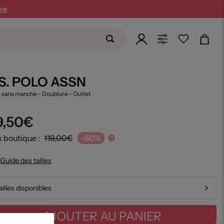
ne
.S. POLO ASSN
t sans manche - Doublure
- Outlet
9,50€
x boutique :
119,00€
-50%
?
Guide des tailles
ailles disponibles
AJOUTER AU PANIER