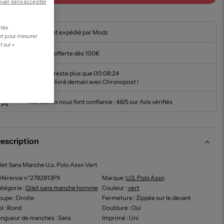
nuer sans accepter
ités
En stock et expédié par Modz
 et pour mesurer
t sur «
Livraison offerte dès 100€
Il ne vous reste plus que
00:08:23
pour être livré demain avec Chronopost !
Nos clients nous font confiance :
4.6/5 sur Avis vérifiés
escription
let Sans Manche U.s. Polo Assn Vert
éférence n°2792813PX
Marque :
U.s. Polo Assn
tégorie :
Gilet sans manche homme
Couleur
:
vert
oupe
: Droite
Fermeture
: Zippée sur le devant
ol
: Rond
Doublure
: Oui
ongueur de manches
: Sans
Imprimé
: Uni