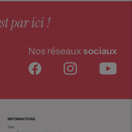
st par ici !
Nos réseaux
sociaux
INFORMATIONS
CGV