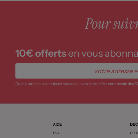
Pour suivre
10€ offerts
en vous abonnan
Code promo non cumulable, valable sur votre première commande dès 5
AIDE
DÉC
FAQ
QUI 