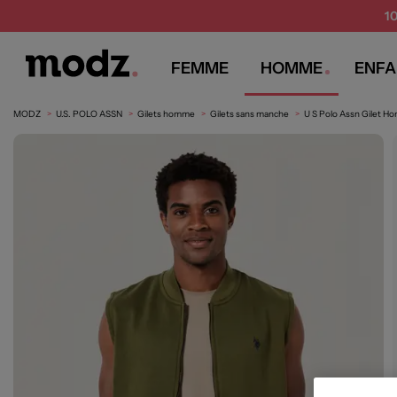
1
FEMME
HOMME
ENFA
MODZ
U.S. POLO ASSN
Gilets homme
Gilets sans manche
U S Polo Assn Gilet H