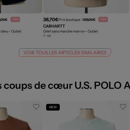
38,70€
,00€
Prix boutique :
129,00€
-70%
-70%
CARHARTT
s bleu
- Outlet
Gilet sans manche marron
- Outlet
T :
XS
VOIR TOUS LES ARTICLES SIMILAIRES
 coups de cœur U.S. POLO 
NEW