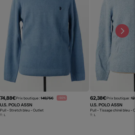
74,88€
62,38€
Prix boutique :
149,75€
Prix boutique :
12
-50%
U.S. POLO ASSN
U.S. POLO ASSN
Pull - Stretch bleu
- Outlet
Pull - Tissage chiné bleu
- 
T :
L
T :
L