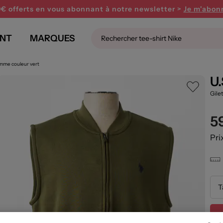
0€ offerts en vous abonnant
à notre newsletter >
Je m'abon
NT
MARQUES
omme couleur vert
U
Gile
5
Pri
T