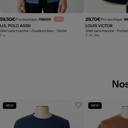
59,50€
29,70€
Prix boutique :
119,00€
Prix boutique :
99
-50%
U.S. POLO ASSN
LOUIS VICTOR
Gilet sans manche - Doublure bleu
- Outlet
Gilet sans manche - Poche
T :
L
T :
XL, 3XL
Nos
NEW
NEW