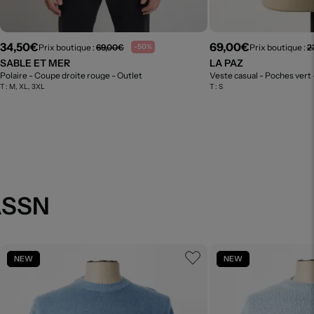
34,50€
69,00€
Prix boutique :
69,00€
Prix boutique :
2
-50%
SABLE ET MER
LA PAZ
Polaire - Coupe droite rouge
- Outlet
Veste casual - Poches vert
T :
M, XL, 3XL
T :
S
ASSN
NEW
NEW