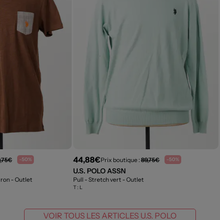
44,88€
,75€
Prix boutique :
89,75€
-50%
-50%
U.S. POLO ASSN
rron
- Outlet
Pull - Stretch vert
- Outlet
T :
L
VOIR TOUS LES ARTICLES U.S. POLO