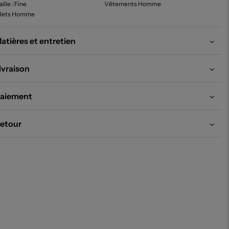
ille
: Fine
Vêtements Homme
ilets Homme
atières et entretien
ivraison
aiement
etour