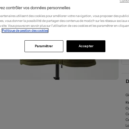
Conti
ez contrôler vos données personnelles
partenaires utilisent des cookies pour améliorer votre navigation, vous proposer des public
es, vous donner la possibilité de partager des contenus de modz.fr sur les réseaux sociaux
 site. Vous pouvez en savoir plus sur l’utilisation de ces cookies et les paramétrer en cliquan
.
Politique de gestion des cookies
Paramétrer
Accepter
D
Gi
R
Ca
C
C
L