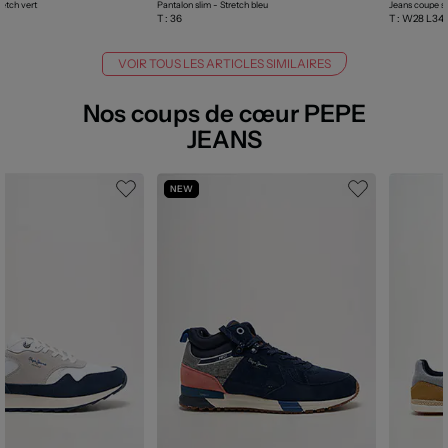
retch vert
Pantalon slim - Stretch bleu
T :
36
T :
W28 L34
VOIR TOUS LES ARTICLES SIMILAIRES
Nos coups de cœur PEPE
JEANS
NEW