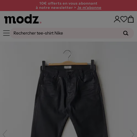
10€ offerts en vous abonnant
à notre newsletter >
Je m'abonne