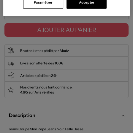
Paramétrer
Accepter
Tailles disponibles
AJOUTER AU PANIER
En stock et expédié par Modz
Livraison offerte dès 100€
Article expédié en 24h
Nos clients nous font confiance :
4.6/5 sur Avis vérifiés
Description
Jeans Coupe Slim Pepe Jeans Noir Taille Basse