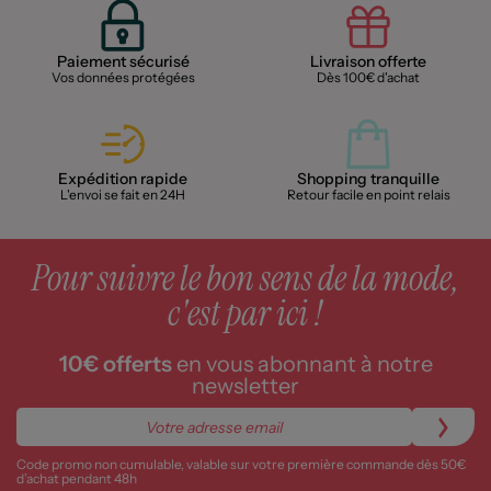
Paiement sécurisé
Livraison offerte
Vos données protégées
Dès 100€ d'achat
Expédition rapide
Shopping tranquille
L'envoi se fait en 24H
Retour facile en point relais
Pour suivre le bon sens de la mode,
c'est par ici !
10€ offerts
en vous abonnant à notre
newsletter
Code promo non cumulable, valable sur votre première commande dès 50€
d’achat pendant 48h