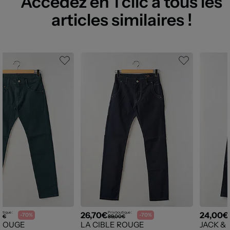
Accédez en 1 clic à tous les
articles similaires !
26,70€
24,00€
utique :
Prix boutique :
-70%
-70%
00€
89,00€
 ROUGE
LA CIBLE ROUGE
JACK &