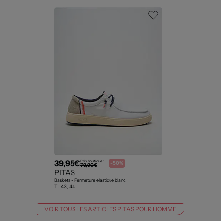
39,95€
Prix boutique :
-50%
79,90€
PITAS
Baskets - Fermeture elastique blanc
T :
43, 44
VOIR TOUS LES ARTICLES PITAS POUR HOMME