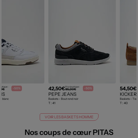
42,50€
54,50€
outique :
Prix boutique :
P
-50%
-50%
00€
85,00€
NS
PEPE JEANS
KICKER
d blanc
Baskets - Bout rond noir
Baskets - Tiss
T :
41
T :
40
VOIR LES BASKETS HOMME
Nos coups de cœur PITAS