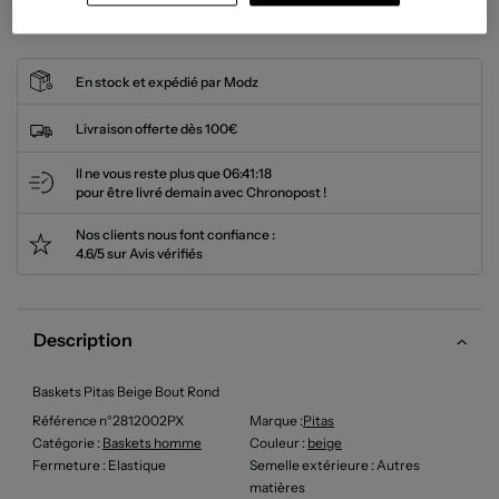
Cet article n'est plus disponible.
En stock et expédié par Modz
Livraison offerte dès 100€
Il ne vous reste plus que
06:41:18
pour être livré demain avec Chronopost !
Nos clients nous font confiance :
4.6/5 sur Avis vérifiés
Description
Baskets Pitas Beige Bout Rond
Référence n°2812002PX
Marque :
Pitas
Catégorie :
Baskets homme
Couleur
:
beige
Fermeture
: Elastique
Semelle extérieure
: Autres
matières