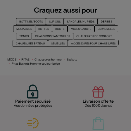
Craquez aussi pour
BOTTINES/BOOTS
SLIP ONS
SANDALES/NU PIEDS
DERBIES
MOCASSINS
BOTTES
BOOTS
MULES/SABOTS
ESPADRILLES
TONGS
CHAUSSONS/PANTOUFLES
CHAUSSURES DE CONFORT
CHAUSSURES BÂTEAU
SEMELLES
ACCESSOIRES POUR CHAUSSURES
MODZ
PITAS
Chaussures homme
Baskets
Pitas Baskets Homme couleur beige
Paiement sécurisé
Livraison offerte
Vos données protégées
Dès 100€ d'achat