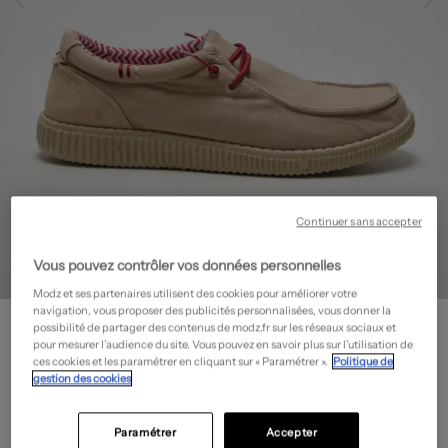
Continuer sans accepter
Vous pouvez contrôler vos données personnelles
Modz et ses partenaires utilisent des cookies pour améliorer votre
navigation, vous proposer des publicités personnalisées, vous donner la
PITAS
possibilité de partager des contenus de modz.fr sur les réseaux sociaux et
Baskets - Fermeture elastique
- Outlet
pour mesurer l’audience du site. Vous pouvez en savoir plus sur l’utilisation de
ces cookies et les paramétrer en cliquant sur « Paramétrer ».
Politique de
39,95€
gestion des cookies
-50%
Prix boutique :
79,90€
?
Paramétrer
Accepter
Guide des tailles