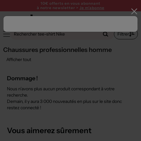
10€ offerts en vous abonnant
à notre newsletter >
Je m'abonne
1
Filtrer
Chaussures professionnelles homme
Afficher tout
Dommage !
Nous n’avons plus aucun produit correspondant à votre
recherche.
Demain, il y aura
3 000 nouveautés
en plus sur le site donc
restez connecté !
Vous aimerez sûrement