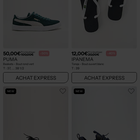
50,00€
12,00€
Prix boutique :
Prix boutique :
-50%
-40%
100,00€
20,00€
PUMA
IPANEMA
Baskets - Bout rond vert
Tongs - Bout ouvert blanc
T :
37, ... 38 1/2
T :
39
ACHAT EXPRESS
ACHAT EXPRESS
NEW
NEW