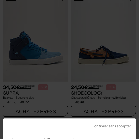
34,50€
24,50€
Prix boutique :
Prix boutique :
-50%
-50%
69,00€
49,00€
SUPRA
SHOECOLOGY
Baskets - Bout rond bleu
Chaussures bâteau - Semelle amovible bleu
T :
37 1/2, ... 38 1/2
T :
39, 40
ACHAT EXPRESS
ACHAT EXPRESS
NEW
NEW
Continuer sans accepter