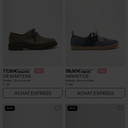
77,50€
39,50€
Prix boutique :
Prix boutique :
-50%
-50%
155,00€
79,00€
DR MARTENS
ARMISTICE
Derbies - Bout rond vert
Baskets - Bout rond bleu
T :
41
T :
40
ACHAT EXPRESS
ACHAT EXPRESS
NEW
NEW