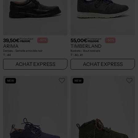
39,50€
55,00€
Prix boutique :
Prix boutique :
-50%
-50%
79,00€
110,00€
ARIMA
TIMBERLAND
Derbies - Semelle amovible noir
Baskets - Bout rond gris
T :
44
T :
40, 41
ACHAT EXPRESS
ACHAT EXPRESS
NEW
NEW