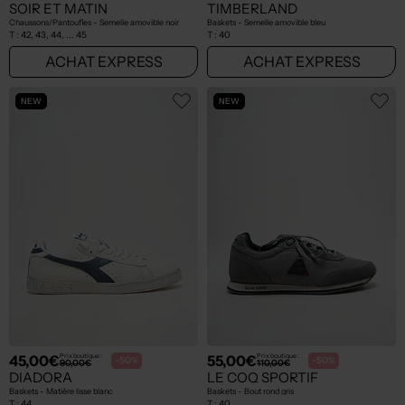
SOIR ET MATIN
TIMBERLAND
Chaussons/Pantoufles - Semelle amovible noir
Baskets - Semelle amovible bleu
T :
42, 43, 44, ... 45
T :
40
ACHAT EXPRESS
ACHAT EXPRESS
NEW
NEW
45,00€
55,00€
Prix boutique :
Prix boutique :
-50%
-50%
90,00€
110,00€
DIADORA
LE COQ SPORTIF
Baskets - Matière lisse blanc
Baskets - Bout rond gris
T :
44
T :
40