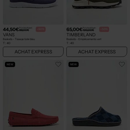
44,50€
65,00€
Prix boutique :
Prix boutique :
-50%
-50%
89,00€
130,00€
VANS
TIMBERLAND
Baskets - Tissage toile bleu
Baskets - Empiècements vert
T :
40
T :
40
ACHAT EXPRESS
ACHAT EXPRESS
NEW
NEW