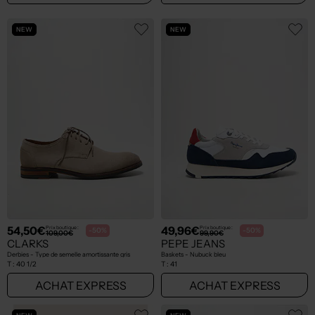
NEW
NEW
54,50€
49,96€
Prix boutique :
Prix boutique :
-50%
-50%
109,00€
99,90€
CLARKS
PEPE JEANS
Derbies - Type de semelle amortissante gris
Baskets - Nubuck bleu
T :
40 1/2
T :
41
ACHAT EXPRESS
ACHAT EXPRESS