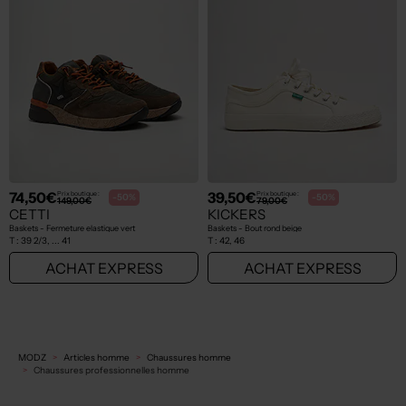
74,50€
39,50€
Prix boutique :
Prix boutique :
-50%
-50%
149,00€
79,00€
CETTI
KICKERS
Baskets - Fermeture elastique vert
Baskets - Bout rond beige
T :
39 2/3, ... 41
T :
42, 46
ACHAT EXPRESS
ACHAT EXPRESS
MODZ
Articles homme
Chaussures homme
Chaussures professionnelles homme