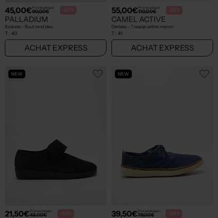
45,00€
55,00€
Prix boutique :
Prix boutique :
-50%
-50%
90,00€
110,00€
PALLADIUM
CAMEL ACTIVE
Baskets - Bout rond bleu
Derbies - Tissage satiné marron
T :
40
T :
41
ACHAT EXPRESS
ACHAT EXPRESS
NEW
NEW
21,50€
39,50€
Prix boutique :
Prix boutique :
-50%
-50%
43,00€
79,00€