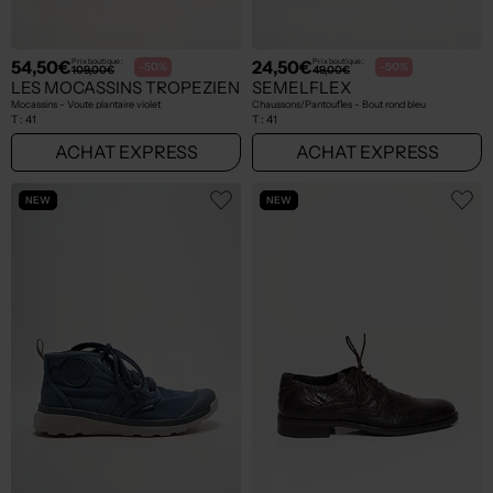
54,50€
24,50€
Prix boutique :
Prix boutique :
-50%
-50%
109,00€
49,00€
LES MOCASSINS TROPEZIENS
SEMELFLEX
Mocassins - Voute plantaire violet
Chaussons/Pantoufles - Bout rond bleu
T :
41
T :
41
ACHAT EXPRESS
ACHAT EXPRESS
NEW
NEW