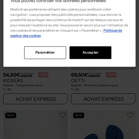
Vous pouvez contrôler vos données personnelles
Modz et ses partenaires utilisent des cookies pour améliorer votre
navigation, vous proposer des publicités personnalisées, vous donner la
possibilité de partager des contenus de modz.fr sur les réseaux sociaux et
pour mesurer l’audience du site. Vous pouvez en savoir plus sur l’utilisation de
ces cookies et les paramétrer en cliquant sur « Paramétrer ».
Politique de
gestion des cookies
Paramétrer
Accepter
54,50€
69,50€
Prix boutique :
Prix boutique :
-50%
-50%
109,00€
139,00€
KICKERS
CETTI
Baskets - Tissage satiné marron
Baskets - Fermeture elastique marron
T :
40
T :
40
ACHAT EXPRESS
ACHAT EXPRESS
NEW
NEW