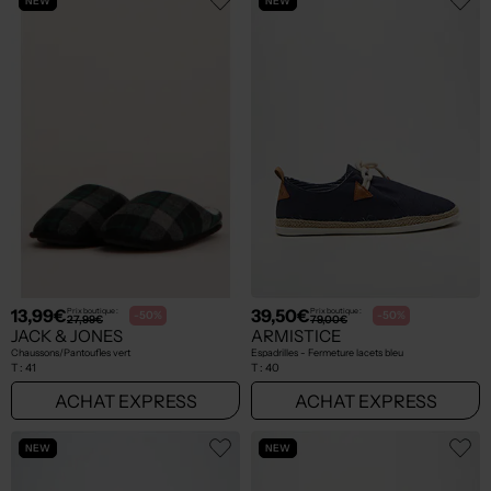
NEW
NEW
13,99€
39,50€
Prix boutique :
Prix boutique :
-50%
-50%
27,99€
79,00€
JACK & JONES
ARMISTICE
Chaussons/Pantoufles vert
Espadrilles - Fermeture lacets bleu
T :
41
T :
40
ACHAT EXPRESS
ACHAT EXPRESS
NEW
NEW