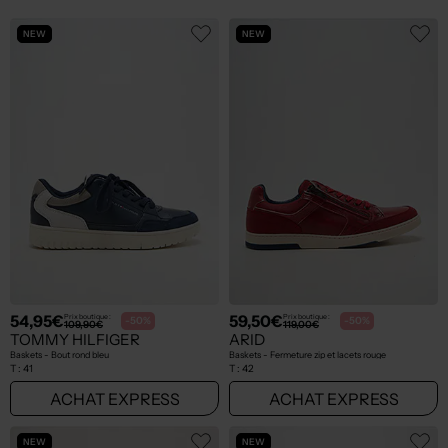
NEW
NEW
54,95€
59,50€
Prix boutique :
Prix boutique :
-50%
-50%
109,90€
119,00€
TOMMY HILFIGER
ARID
Baskets - Bout rond bleu
Baskets - Fermeture zip et lacets rouge
T :
41
T :
42
ACHAT EXPRESS
ACHAT EXPRESS
NEW
NEW