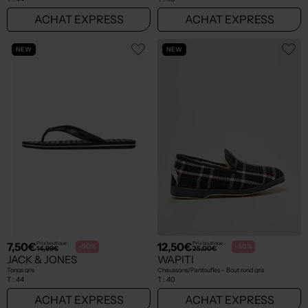
ACHAT EXPRESS
ACHAT EXPRESS
NEW
NEW
7,50€
12,50€
Prix boutique :
Prix boutique :
-50%
-50%
14,99€
25,00€
JACK & JONES
WAPITI
Tongs gris
Chaussons/Pantoufles - Bout rond gris
T :
44
T :
40
ACHAT EXPRESS
ACHAT EXPRESS