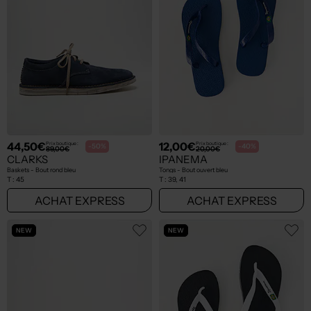
44,50€
12,00€
Prix boutique :
Prix boutique :
-50%
-40%
89,00€
20,00€
CLARKS
IPANEMA
Baskets - Bout rond bleu
Tongs - Bout ouvert bleu
T :
45
T :
39, 41
ACHAT EXPRESS
ACHAT EXPRESS
NEW
NEW