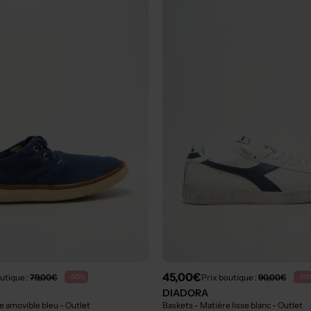
45,00€
utique :
79,00€
Prix boutique :
90,00€
-50%
-50
DIADORA
e amovible bleu
- Outlet
Baskets - Matière lisse blanc
- Outlet