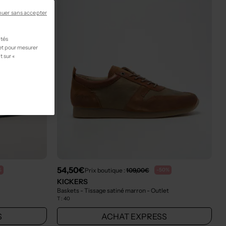
nuer sans accepter
ités
 et pour mesurer
t sur «
54,50€
Prix boutique :
109,00€
%
-50%
KICKERS
Baskets - Tissage satiné marron
- Outlet
T :
40
S
ACHAT EXPRESS