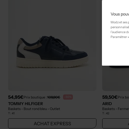
Vous pouv
Modz et ses 
personnalisé
l’audience du
Paramétrer »
54,95€
59,50€
Prix boutique :
109,90€
Prix bo
-50%
TOMMY HILFIGER
ARID
Baskets - Bout rond bleu
- Outlet
Baskets - Fermet
T :
41
T :
42
ACHAT EXPRESS