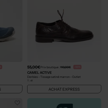
55,00€
Prix boutique :
110,00€
%
-50%
CAMEL ACTIVE
Derbies - Tissage satiné marron
- Outlet
T :
41
S
ACHAT EXPRESS