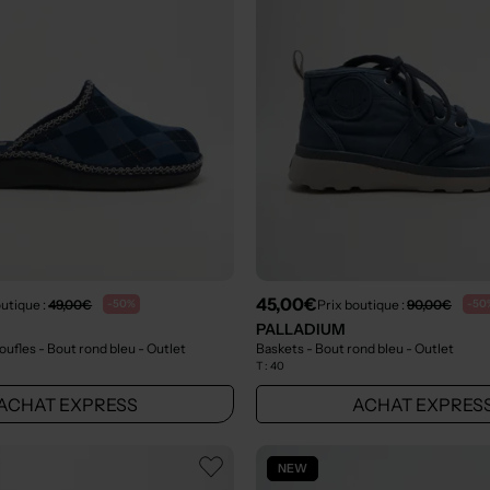
45,00€
outique :
49,00€
Prix boutique :
90,00€
-50%
-50
PALLADIUM
ufles - Bout rond bleu
- Outlet
Baskets - Bout rond bleu
- Outlet
T :
40
ACHAT EXPRESS
ACHAT EXPRES
NEW