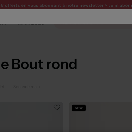
0€ offerts en vous abonnant
à notre newsletter >
Je m'abon
NT
MARQUES
e Bout rond
let
Seconde main
NEW