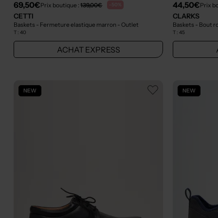
69,50€
44,50€
Prix boutique :
139,00€
Prix b
-50%
CETTI
CLARKS
Baskets - Fermeture elastique marron
- Outlet
Baskets - Bout r
T :
40
T :
45
ACHAT EXPRESS
NEW
NEW