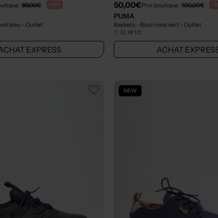
50,00€
outique :
89,00€
Prix boutique :
100,00€
-50%
-5
PUMA
ond bleu
- Outlet
Baskets - Bout rond vert
- Outlet
T :
37, 38 1/2
ACHAT EXPRESS
ACHAT EXPRES
NEW