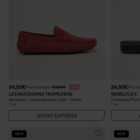
54,50€
24,50€
Prix boutique :
109,00€
Prix b
-50%
LES MOCASSINS TROPEZIENS
SEMELFLEX
Mocassins - Voute plantaire violet
- Outlet
Chaussons/Panto
T :
41
T :
41
ACHAT EXPRESS
NEW
NEW