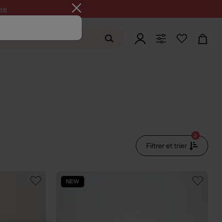
ne
2
Filtrer et trier
NEW