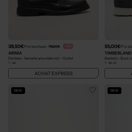
39,50€
55,00€
Prix boutique :
79,00€
Prix b
-50%
ARIMA
TIMBERLAND
Derbies - Semelle amovible noir
- Outlet
Baskets - Bout r
T :
44
T :
40, 41
ACHAT EXPRESS
NEW
NEW