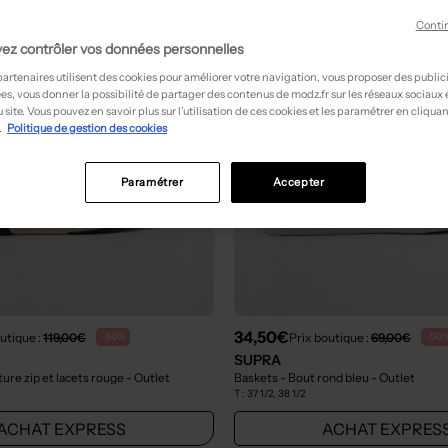
Conti
ez contrôler vos données personnelles
partenaires utilisent des cookies pour améliorer votre navigation, vous proposer des public
es, vous donner la possibilité de partager des contenus de modz.fr sur les réseaux sociaux
 site. Vous pouvez en savoir plus sur l’utilisation de ces cookies et les paramétrer en cliquan
.
Politique de gestion des cookies
Paramétrer
Accepter
34,50€
utique :
119,00€
Prix boutique :
69,00€
-50%
-50
SUPRA
ure zip et lacets rouge
- Outlet
Baskets - Bout rond bleu
- Outlet
T :
37 1/2, 38 1/2
ACHAT EXPRESS
ACHAT EXPRES