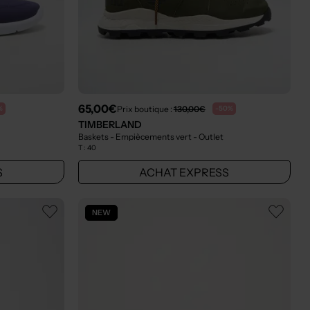
65,00€
Prix boutique :
130,00€
%
-50%
TIMBERLAND
Baskets - Empiècements vert
- Outlet
T :
40
S
ACHAT EXPRESS
NEW