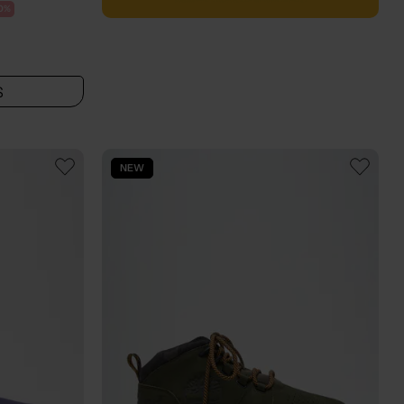
0%
S
NEW