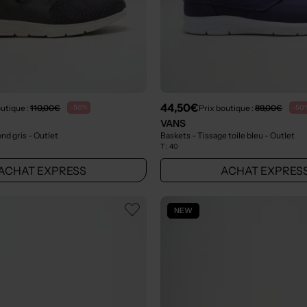
44,50€
outique :
110,00€
Prix boutique :
89,00€
-50%
-50
VANS
ond gris
- Outlet
Baskets - Tissage toile bleu
- Outlet
T :
40
ACHAT EXPRESS
ACHAT EXPRES
NEW