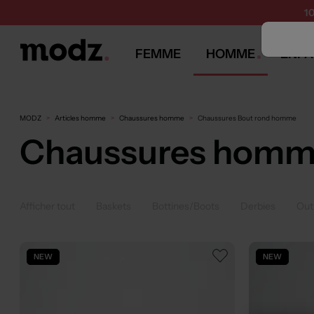
1
FEMME
HOMME
ENFA
MODZ
Articles homme
Chaussures homme
Chaussures Bout rond homme
Chaussures homm
Afficher tout
Baskets
Bottines/Boots
Derbies
Out
NEW
NEW