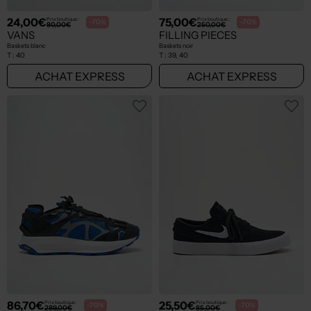
24,00€
75,00€
Prix boutique :
Prix boutique :
-70%
-70%
80,00€
250,00€
VANS
FILLING PIECES
Baskets blanc
Baskets noir
T :
40
T :
39, 40
ACHAT EXPRESS
ACHAT EXPRESS
86,70€
25,50€
Prix boutique :
Prix boutique :
-70%
-70%
289,00€
85,00€