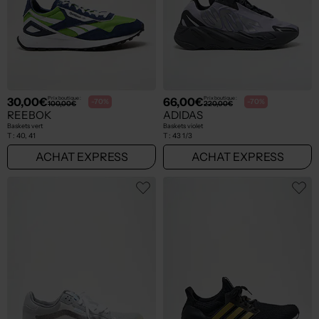
30,00€
66,00€
Prix boutique :
Prix boutique :
-70%
-70%
100,00€
220,00€
REEBOK
ADIDAS
Baskets vert
Baskets violet
T :
40, 41
T :
43 1/3
ACHAT EXPRESS
ACHAT EXPRESS