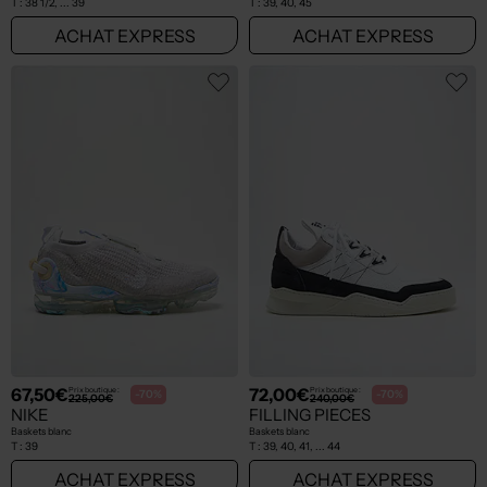
T :
38 1/2, ... 39
T :
39, 40, 45
ACHAT EXPRESS
ACHAT EXPRESS
67,50€
72,00€
Prix boutique :
Prix boutique :
-70%
-70%
225,00€
240,00€
NIKE
FILLING PIECES
Baskets blanc
Baskets blanc
T :
39
T :
39, 40, 41, ... 44
ACHAT EXPRESS
ACHAT EXPRESS