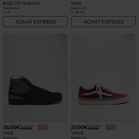
RISE OF HUMAN
NIKE
Baskets bleu
Baskets noir
T :
41
T :
36 1/3
ACHAT EXPRESS
ACHAT EXPRESS
33,00€
27,00€
Prix boutique :
Prix boutique :
-70%
-70%
110,00€
90,00€
NIKE
VANS
Baskets gris
Baskets noir