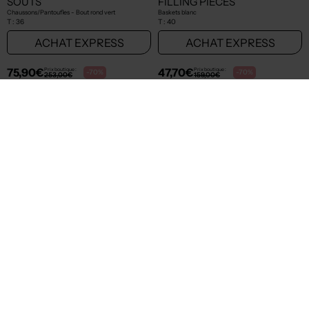
30,00€
30,00€
Prix boutique :
Prix boutique :
-70%
-70%
100,00€
100,00€
ADIDAS
VANS
Baskets blanc
Baskets noir
T :
36 1/2
T :
37
ACHAT EXPRESS
ACHAT EXPRESS