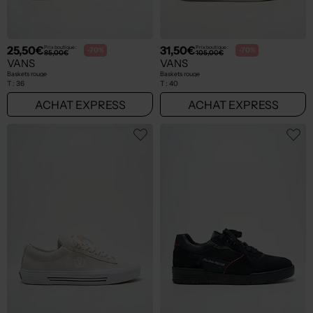
25,50€
31,50€
Prix boutique :
Prix boutique :
-70%
-70%
85,00€
105,00€
VANS
VANS
Baskets rouge
Baskets rouge
T :
36
T :
40
ACHAT EXPRESS
ACHAT EXPRESS