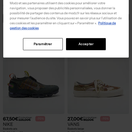
VANS
MERCER AMSTERDAM
Modz et ses partenaires utilisent des cookies pour améliorer votre
Baskets noir
Baskets jaune
navigation, vous proposer des publicités personnalisées, vous donner la
T :
36
T :
39, 44
possibilité de partager des contenus de modz.fr sur les réseaux sociaux et
ACHAT EXPRESS
ACHAT EXPRESS
pour mesurer l’audience du site. Vous pouvez en savoir plus sur l’utilisation de
ces cookies et les paramétrer en cliquant sur « Paramétrer ».
Politique de
gestion des cookies
Paramétrer
Accepter
67,50€
27,00€
Prix boutique :
Prix boutique :
-70%
-70%
225,00€
90,00€
NIKE
VANS
Baskets gris
Baskets beige