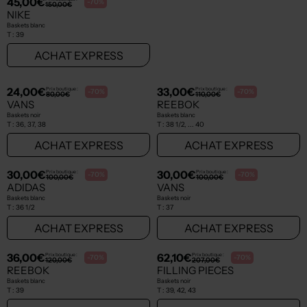
45,00€
37,50€
Prix boutique :
Prix boutique :
-70%
-70%
150,00€
125,00€
NIKE
VANS
Baskets blanc
Baskets noir
T :
39
T :
39
ACHAT EXPRESS
ACHAT EXPRESS