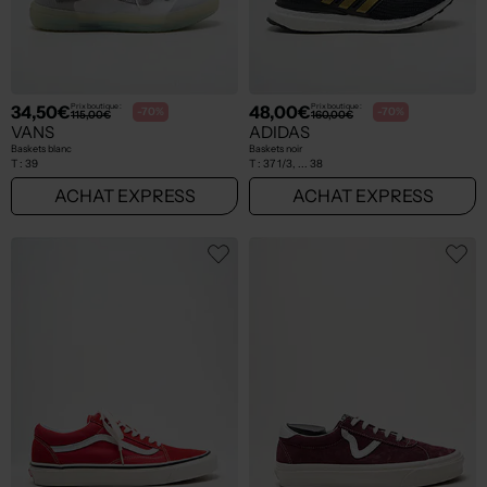
34,50€
48,00€
Prix boutique :
Prix boutique :
-70%
-70%
115,00€
160,00€
VANS
ADIDAS
Baskets blanc
Baskets noir
T :
39
T :
37 1/3, ... 38
ACHAT EXPRESS
ACHAT EXPRESS