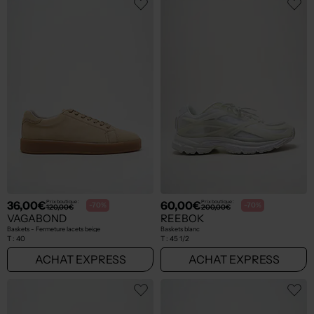
36,00€
60,00€
Prix boutique :
Prix boutique :
-70%
-70%
120,00€
200,00€
VAGABOND
REEBOK
Baskets - Fermeture lacets beige
Baskets blanc
T :
40
T :
45 1/2
ACHAT EXPRESS
ACHAT EXPRESS