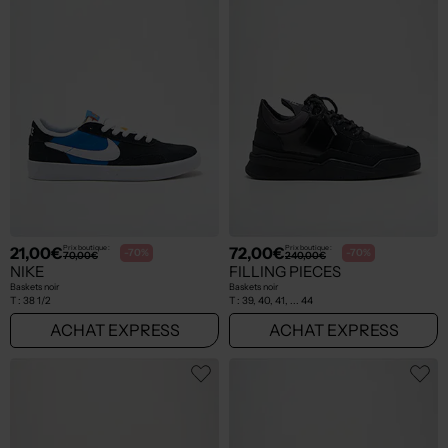
21,00€
72,00€
Prix boutique :
Prix boutique :
-70%
-70%
70,00€
240,00€
NIKE
FILLING PIECES
Baskets noir
Baskets noir
T :
38 1/2
T :
39, 40, 41, ... 44
ACHAT EXPRESS
ACHAT EXPRESS