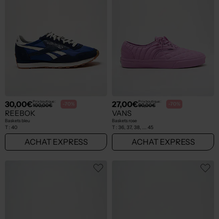
30,00€
27,00€
Prix boutique :
Prix boutique :
-70%
-70%
100,00€
90,00€
REEBOK
VANS
Baskets bleu
Baskets rose
T :
40
T :
36, 37, 38, ... 45
ACHAT EXPRESS
ACHAT EXPRESS