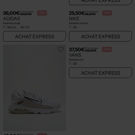
36,00€
25,50€
Prix boutique :
Prix boutique :
-70%
-70%
120,00€
85,00€
ADIDAS
NIKE
Baskets rouge
Baskets marron
T :
38 2/3, ... 40 1/2
T :
39
ACHAT EXPRESS
ACHAT EXPRESS