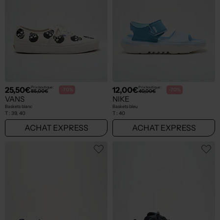
25,50€
12,00€
Prix boutique :
Prix boutique :
-70%
-70%
85,00€
40,00€
VANS
NIKE
Baskets blanc
Baskets bleu
T :
39, 40
T :
40
ACHAT EXPRESS
ACHAT EXPRESS