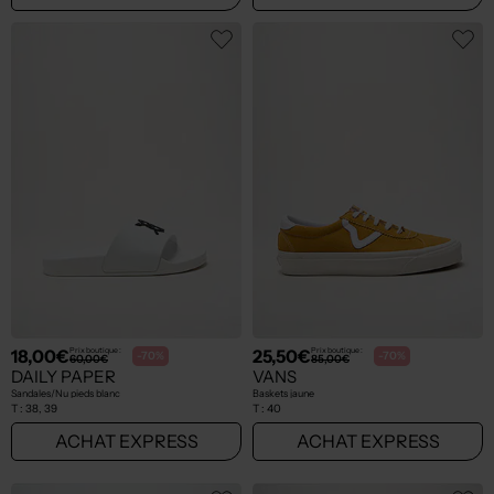
18,00€
25,50€
Prix boutique :
Prix boutique :
-70%
-70%
60,00€
85,00€
DAILY PAPER
VANS
Sandales/Nu pieds blanc
Baskets jaune
T :
38, 39
T :
40
ACHAT EXPRESS
ACHAT EXPRESS