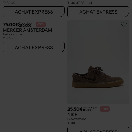
T :
39, 40
T :
36, 37, 38, ... 41
ACHAT EXPRESS
ACHAT EXPRESS
75,00€
25,50€
Prix boutique :
Prix boutique :
-70%
-70%
250,00€
85,00€
MERCER AMSTERDAM
NIKE
Baskets marron
Baskets marron
T :
40, 41
T :
39
ACHAT EXPRESS
ACHAT EXPRESS