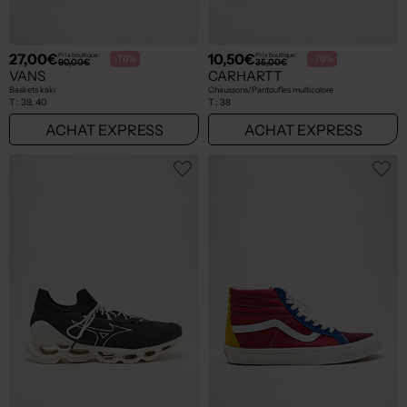
27,00€
10,50€
Prix boutique :
Prix boutique :
-70%
-70%
90,00€
35,00€
VANS
CARHARTT
Baskets kaki
Chaussons/Pantoufles multicolore
T :
39, 40
T :
38
ACHAT EXPRESS
ACHAT EXPRESS