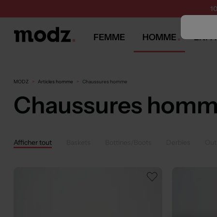
1
FEMME
HOMME
ENFA
MODZ
Articles homme
Chaussures homme
Chaussures hom
Afficher tout
Baskets
Bottines/Boots
Derbies
Out