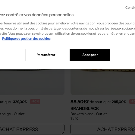
Conti
ez contrôler vos données personnelles
partenaires utilisent des cookies pour améliorer votre navigation, vous proposer des public
es, vous donner la possibilité de partager des contenus de modz.fr sur les réseaux sociaux
 site. Vous pouvez en savoir plus sur l’utilisation de ces cookies et les paramétrer en cliquan
.
Politique de gestion des cookies
Paramétrer
Accepter
88,50€
utique :
329,00€
Prix boutique :
295,00€
-70%
-7
BRANDBLACK
k beige
- Outlet
Baskets blanc
- Outlet
T :
40
ACHAT EXPRESS
ACHAT EXPRES