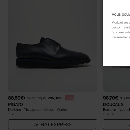
Vous pouv
Modz et ses 
personnalisé
l’audience du
Paramétrer »
88,50€
98,70€
Prix boutique :
295,00€
Prix bo
-70%
PIGATO
DOUCAL S
Derbies - Tissage satiné bleu
- Outlet
Baskets - Nubuc
T :
45
T :
40, 41
ACHAT EXPRESS