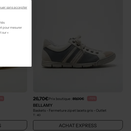
nuer sans accepter
ités
 et pour mesurer
t sur «
26,70€
Prix boutique :
89,00€
0%
-70%
BELLAMY
Baskets - Fermeture zip et lacets gris
- Outlet
T :
40
S
ACHAT EXPRESS