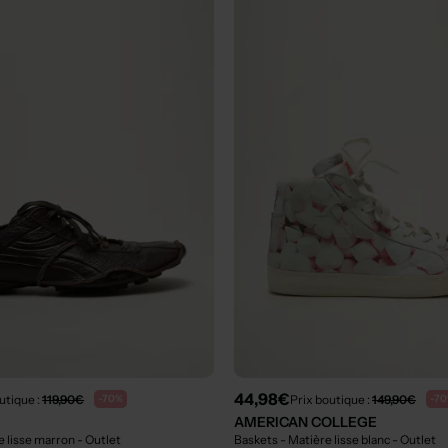
44,98€
utique :
119,90€
Prix boutique :
149,90€
-70%
-7
AMERICAN COLLEGE
e lisse marron
- Outlet
Baskets - Matière lisse blanc
- Outlet