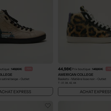
44,98€
outique :
149,90€
Prix boutique :
149,90€
-70%
-7
OLLEGE
AMERICAN COLLEGE
e satiné beige
- Outlet
Baskets - Matière lisse noir
- Outlet
T :
37, 38, 42, 44
ACHAT EXPRESS
ACHAT EXPRES