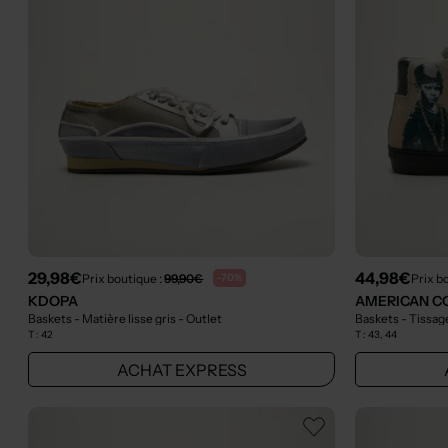
29,98€
44,98€
Prix boutique :
99,90€
Prix b
-70%
KDOPA
AMERICAN C
Baskets - Matière lisse gris
- Outlet
Baskets - Tissag
T :
42
T :
43, 44
ACHAT EXPRESS