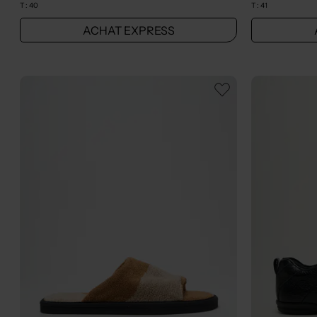
T :
40
T :
41
ACHAT EXPRESS