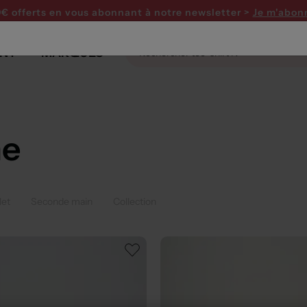
0€ offerts en vous abonnant
à notre newsletter >
Je m'abon
NT
MARQUES
me
let
Seconde main
Collection