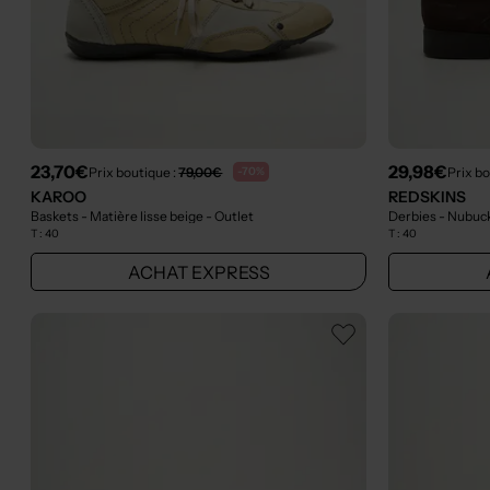
23,70€
29,98€
Prix boutique :
79,00€
Prix bo
-70%
KAROO
REDSKINS
Baskets - Matière lisse beige
- Outlet
Derbies - Nubuc
T :
40
T :
40
ACHAT EXPRESS