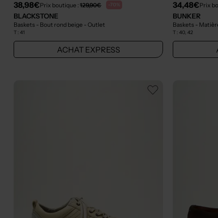
38,98€
34,48€
Prix boutique :
129,90€
Prix b
-70%
BLACKSTONE
BUNKER
Baskets - Bout rond beige
- Outlet
Baskets - Matière
T :
41
T :
40, 42
ACHAT EXPRESS