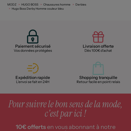
MODZ
HUGO BOSS
Chaussures homme
Derbies
Hugo Boss Derby Homme couleur bleu
Paiement sécurisé
Livraison offerte
Vos données protégées
Dès 100€ d'achat
Expédition rapide
Shopping tranquille
L'envoi se fait en 24H
Retour facile en point relais
Pour suivre le bon sens de la mode,
c'est par ici !
10€ offerts
en vous abonnant à notre