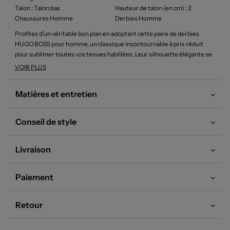
Talon
: Talon bas
Hauteur de talon (en cm)
: 2
Chaussures Homme
Derbies Homme
Profitez d’un véritable bon plan en adoptant cette paire de derbies
HUGO BOSS pour homme, un classique incontournable à prix réduit
pour sublimer toutes vos tenues habillées. Leur silhouette élégante se
distingue par des lignes épurées et un laçage précis, tandis que la
VOIR PLUS
finition noire met en valeur leur raffinement et leur polyvalence,
parfaites pour accompagner un look professionnel ou habiller une tenue
Matières et entretien
plus décontractée avec une touche d’élégance sobre et accessible.
Conseil de style
Livraison
Paiement
Retour