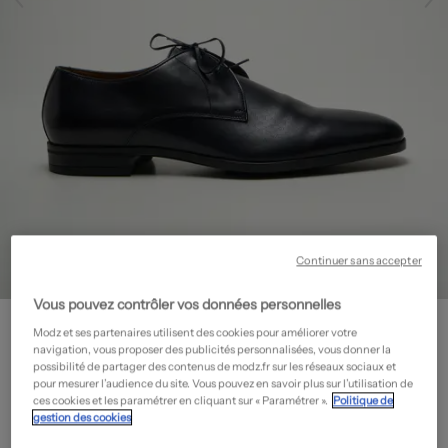
Continuer sans accepter
Vous pouvez contrôler vos données personnelles
HUGO BOSS
Modz et ses partenaires utilisent des cookies pour améliorer votre
Derbies - Tissage satiné
- Outlet
navigation, vous proposer des publicités personnalisées, vous donner la
possibilité de partager des contenus de modz.fr sur les réseaux sociaux et
89,70€
pour mesurer l’audience du site. Vous pouvez en savoir plus sur l’utilisation de
-70%
ces cookies et les paramétrer en cliquant sur « Paramétrer ».
Politique de
Prix boutique :
299,00€
?
gestion des cookies
Guide des tailles