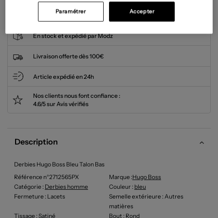
Cet article n'est plus disponible.
Paramétrer
Accepter
En stock et expédié par Modz
Livraison offerte dès 100€
Article expédié en 24h
Nos clients nous font confiance :
4.6/5 sur Avis vérifiés
Description
Derbies Hugo Boss Bleu Talon Bas
Référence n°2712565PX
Marque :
Hugo Boss
Catégorie :
Derbies homme
Couleur
:
bleu
Fermeture
: Lacets
Semelle extérieure
: Autres
matières
Tissage
: Satiné
Bout
: Rond