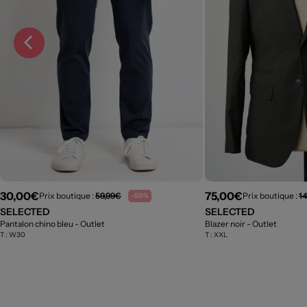
30,00€
75,00€
Prix boutique :
59,99€
Prix boutique :
14
-50%
SELECTED
SELECTED
Pantalon chino bleu
- Outlet
Blazer noir
- Outlet
T :
W30
T :
XXL