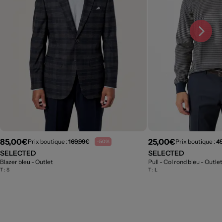
85,00€
25,00€
Prix boutique :
169,99€
Prix boutique :
4
-50%
SELECTED
SELECTED
Blazer bleu
- Outlet
Pull - Col rond bleu
- Outle
T :
S
T :
L