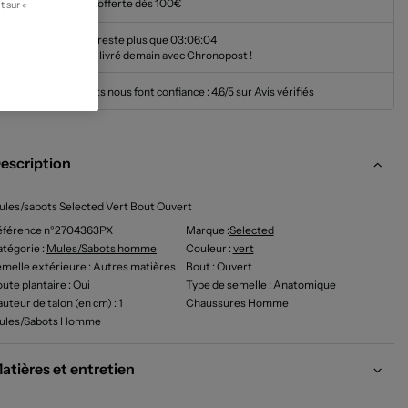
Livraison offerte dès 100€
t sur «
Il ne vous reste plus que
03:06:03
pour être livré demain avec Chronopost !
Nos clients nous font confiance :
4.6/5 sur Avis vérifiés
escription
les/sabots Selected Vert Bout Ouvert
éférence n°2704363PX
Marque :
Selected
tégorie :
Mules/Sabots homme
Couleur
:
vert
melle extérieure
: Autres matières
Bout
: Ouvert
ute plantaire
: Oui
Type de semelle
: Anatomique
uteur de talon (en cm)
: 1
Chaussures Homme
ules/Sabots Homme
atières et entretien