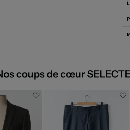
L
P
R
Nos coups de cœur SELECT