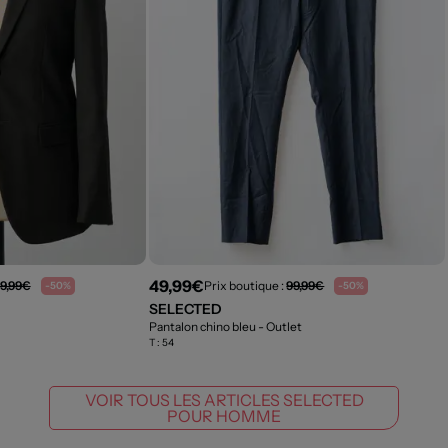
49,99€
9,99€
Prix boutique :
99,99€
-50%
-50%
SELECTED
Pantalon chino bleu
- Outlet
T :
54
VOIR TOUS LES ARTICLES SELECTED
POUR HOMME