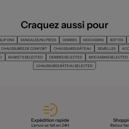
Craquez aussi pour
SLIP ONS
SANDALES/NU PIEDS
DERBIES
MOCASSINS
BOTTES
CHAUSSURES DE CONFORT
CHAUSSURES BÂTEAU
SEMELLES
ACC
D
BASKETS SELECTED
DERBIES SELECTED
MOCASSINS SELECTED
CHAUSSURES BÂTEAU SELECTED
Expédition rapide
Shoppin
L'envoi se fait en 24H
Retour faci