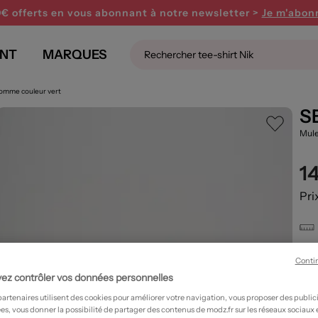
0€ offerts en vous abonnant
à notre newsletter >
Je m'abon
NT
MARQUES
Homme couleur vert
S
Mule
1
Pri
Cet 
Conti
ez contrôler vos données personnelles
partenaires utilisent des cookies pour améliorer votre navigation, vous proposer des public
es, vous donner la possibilité de partager des contenus de modz.fr sur les réseaux sociaux