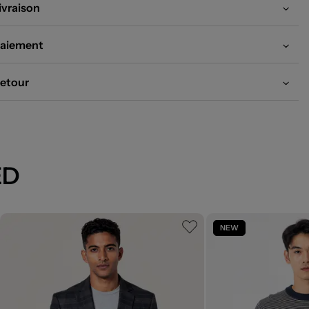
ivraison
aiement
etour
ED
NEW