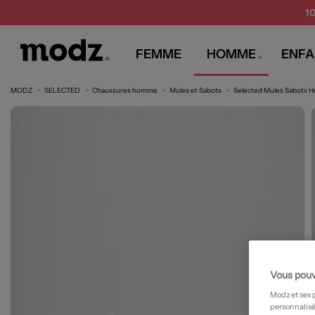
1
FEMME
HOMME
ENFA
MODZ
SELECTED
Chaussures homme
Mules et Sabots
Selected Mules Sabots 
Vous pouv
Modz et ses 
personnalisé