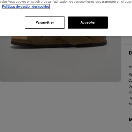
 site. Vous pouvez en savoir plus sur l’utilisation de ces cookies et les paramétrer en cliquan
.
Politique de gestion des cookies
Paramétrer
Accepter
D
Mu
R
Ca
Se
Vo
Ha
M
M