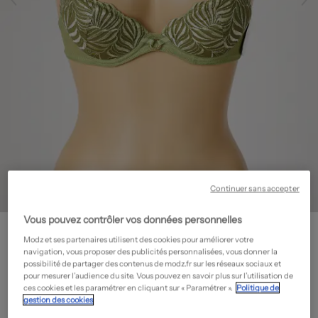
Continuer sans accepter
Vous pouvez contrôler vos données personnelles
AUBADE
Soutien-gorge - Effet matière satinée
- Outlet
Modz et ses partenaires utilisent des cookies pour améliorer votre
navigation, vous proposer des publicités personnalisées, vous donner la
33,60€
possibilité de partager des contenus de modz.fr sur les réseaux sociaux et
pour mesurer l’audience du site. Vous pouvez en savoir plus sur l’utilisation de
-70%
Prix boutique :
112,00€
?
ces cookies et les paramétrer en cliquant sur « Paramétrer ».
Politique de
gestion des cookies
Guide des tailles