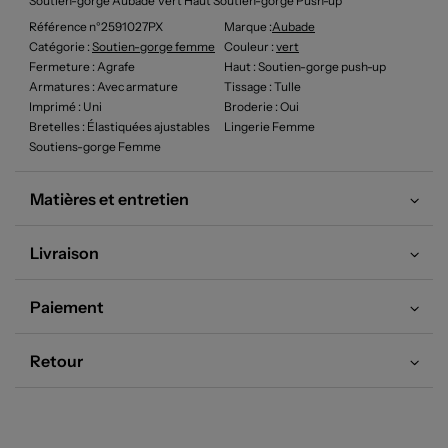
Soutien-gorge Aubade Vert Haut Soutien-gorge Push-up
Référence n°2591027PX
Marque :
Aubade
Catégorie :
Soutien-gorge femme
Couleur
:
vert
Fermeture
: Agrafe
Haut
: Soutien-gorge push-up
Armatures
: Avec armature
Tissage
: Tulle
Imprimé
: Uni
Broderie
: Oui
Bretelles
: Élastiquées ajustables
Lingerie Femme
Soutiens-gorge Femme
Matières et entretien
Livraison
Paiement
Retour