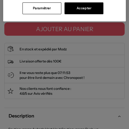
Paramétrer
Accepter
Tailles disponibles
AJOUTER AU PANIER
En stock et expédié par Modz
Livraison offerte dès 100€
Il ne vous reste plus que
07:11:52
pour être livré demain avec Chronopost !
Nos clients nous font confiance :
4.6/5 sur Avis vérifiés
Description