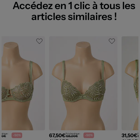
Accédez en 1 clic à tous les
articles similaires !
67,50€
31,50€
outique :
Prix boutique :
Pr
-50%
-50%
,00€
135,00€
1