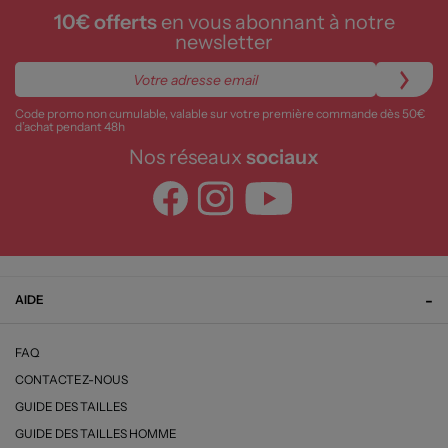
10€ offerts
en vous abonnant à notre
newsletter
Code promo non cumulable, valable sur votre première commande dès 50€
d’achat pendant 48h
Nos réseaux
sociaux
AIDE
FAQ
CONTACTEZ-NOUS
GUIDE DES TAILLES
GUIDE DES TAILLES HOMME