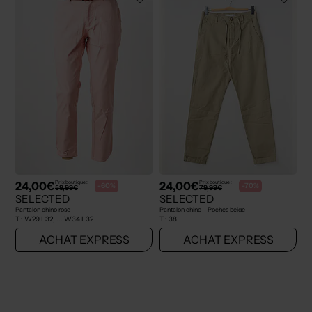
24,00€
24,00€
Prix boutique :
Prix boutique :
-60%
-70%
59,99€
79,99€
SELECTED
SELECTED
Pantalon chino rose
Pantalon chino - Poches beige
T :
W29 L32, ... W34 L32
T :
38
ACHAT EXPRESS
ACHAT EXPRESS