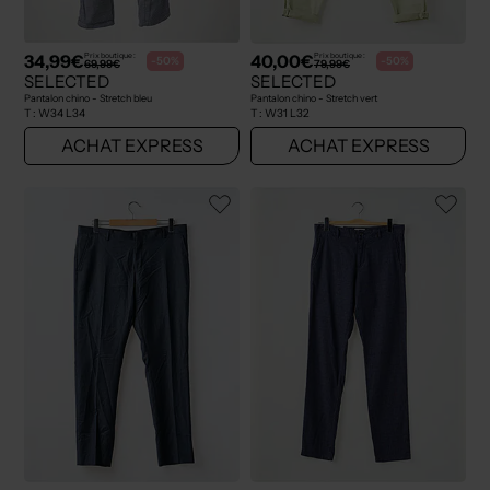
34,99€
40,00€
Prix boutique :
Prix boutique :
-50%
-50%
69,99€
79,99€
SELECTED
SELECTED
Pantalon chino - Stretch bleu
Pantalon chino - Stretch vert
T :
W34 L34
T :
W31 L32
ACHAT EXPRESS
ACHAT EXPRESS