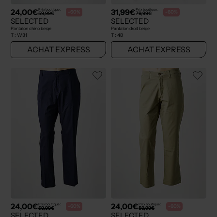
24,00€
31,99€
Prix boutique :
Prix boutique :
-60%
-60%
59,99€
79,99€
SELECTED
SELECTED
Pantalon chino beige
Pantalon droit beige
T :
W31
T :
48
ACHAT EXPRESS
ACHAT EXPRESS
24,00€
24,00€
Prix boutique :
Prix boutique :
-60%
-60%
59,99€
59,99€
SELECTED
SELECTED