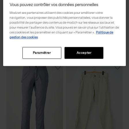
Vous pouvez contrôler vos données personnelles
Modz et ses partenaires utilisent des cookies pour améliorer votre
navigation, vous proposer des publicités personnalisées, vous donner la
possibilité de partager des contenus de modz.fr sur les réseaux sociaux et
pour mesurer l’audience du site. Vous pouvez en savoir plus sur l’utilisation de
34,99€
30,00€
Prix boutique :
Prix boutique :
ces cookies et les paramétrer en cliquant sur « Paramétrer ».
Politique de
-50%
-50%
69,99€
59,99€
SELECTED
SELECTED
gestion des cookies
Pantalon chino - Stretch beige
Pantalon chino bleu
T :
W31 L34, ... W34 L34
T :
W30
Paramétrer
Accepter
ACHAT EXPRESS
ACHAT EXPRESS