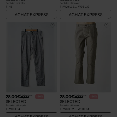
Pantalon droit bleu
Pantalon chino vert
T :
48
T :
W29 L32, ... W36 L32
ACHAT EXPRESS
ACHAT EXPRESS
28,00€
28,00€
Prix boutique :
Prix boutique :
-60%
-60%
69,99€
69,99€
SELECTED
SELECTED
Pantalon chino gris
Pantalon chino vert
T :
W31 L34
T :
W31 L32, ... W33 L34
ACHAT EXPRESS
ACHAT EXPRESS