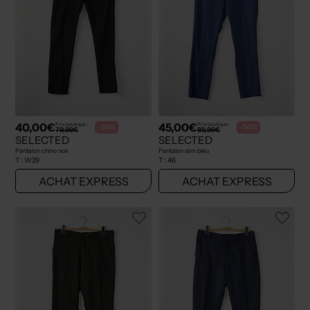
40,00€
45,00€
Prix boutique :
Prix boutique :
-50%
-50%
79,99€
89,99€
SELECTED
SELECTED
Pantalon chino noir
Pantalon slim bleu
T :
W29
T :
46
ACHAT EXPRESS
ACHAT EXPRESS