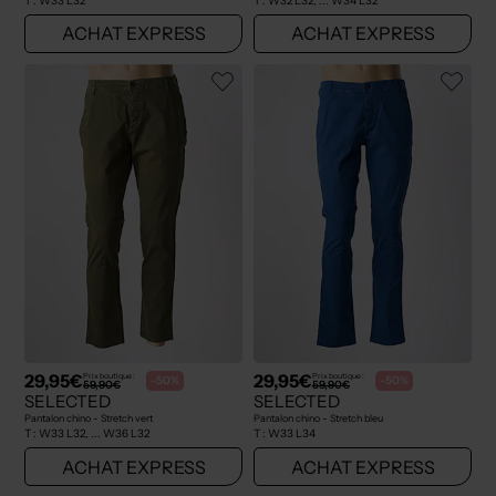
T :
W33 L32
T :
W32 L32, ... W34 L32
ACHAT EXPRESS
ACHAT EXPRESS
29,95€
29,95€
Prix boutique :
Prix boutique :
-50%
-50%
59,90€
59,90€
SELECTED
SELECTED
Pantalon chino - Stretch vert
Pantalon chino - Stretch bleu
T :
W33 L32, ... W36 L32
T :
W33 L34
ACHAT EXPRESS
ACHAT EXPRESS