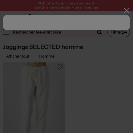
10€ offerts en vous abonnant
à notre newsletter >
Je m'abonne
2
Filtrer
Joggings SELECTED homme
Afficher tout
Homme