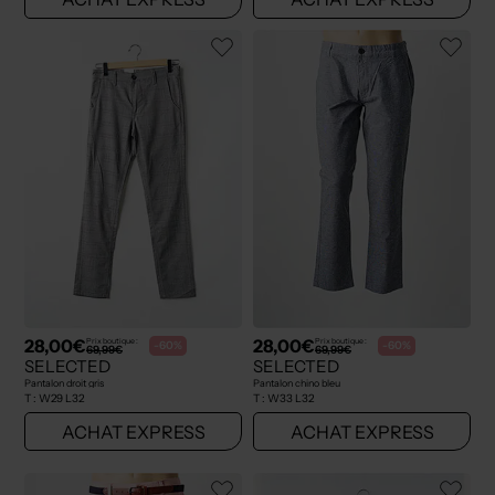
28,00€
28,00€
Prix boutique :
Prix boutique :
-60%
-60%
69,99€
69,99€
SELECTED
SELECTED
Pantalon droit gris
Pantalon chino bleu
T :
W29 L32
T :
W33 L32
ACHAT EXPRESS
ACHAT EXPRESS