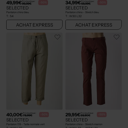
49,99€
34,99€
Prix boutique :
Prix boutique :
-50%
-50%
99,99€
69,99€
SELECTED
SELECTED
Pantalon chino bleu
Pantalon chino - Stretch bleu
T :
54
T :
W30 L32
ACHAT EXPRESS
ACHAT EXPRESS
40,00€
29,95€
Prix boutique :
Prix boutique :
-50%
-50%
79,99€
59,90€
SELECTED
SELECTED
Pantalon 7/8 - Taille normale vert
Pantalon chino - Stretch marron