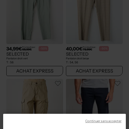
34,99€
40,00€
Prix boutique :
Prix boutique :
-50%
-50%
69,99€
79,99€
SELECTED
SELECTED
Pantalon droit vert
Pantalon droit beige
T :
56
T :
54, 56
ACHAT EXPRESS
ACHAT EXPRESS
Continuer sans accepter