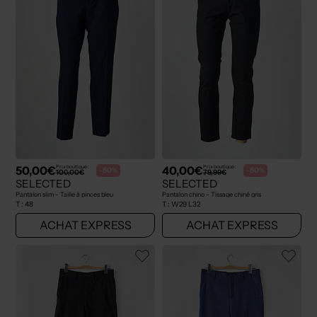
50,00€
40,00€
Prix boutique :
Prix boutique :
-50%
-50%
100,00€
79,99€
SELECTED
SELECTED
Pantalon slim - Taille à pinces bleu
Pantalon chino - Tissage chiné gris
T :
48
T :
W29 L32
ACHAT EXPRESS
ACHAT EXPRESS