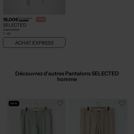
18,00€
Prix boutique :
-70%
59,99€
SELECTED
Jogging beige
T :
42
ACHAT EXPRESS
Découvrez d'autres Pantalons SELECTED
homme
NEW