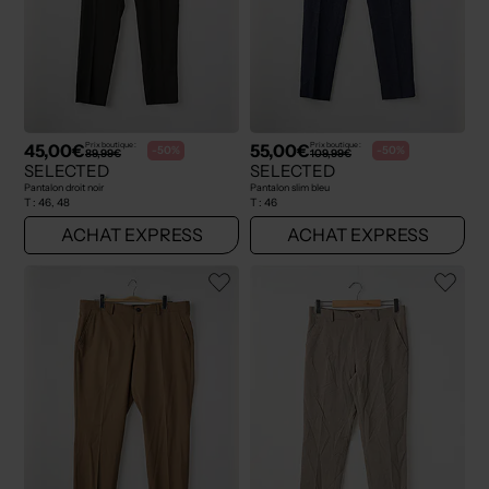
45,00€
55,00€
Prix boutique :
Prix boutique :
-50%
-50%
89,99€
109,99€
SELECTED
SELECTED
Pantalon droit noir
Pantalon slim bleu
T :
46, 48
T :
46
ACHAT EXPRESS
ACHAT EXPRESS