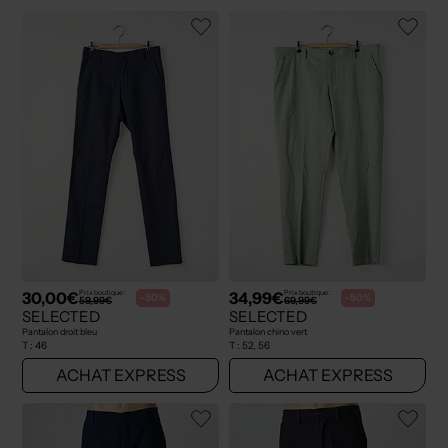
30,00€
34,99€
Prix boutique :
Prix boutique :
-50%
-50%
59,99€
69,99€
SELECTED
SELECTED
Pantalon droit bleu
Pantalon chino vert
T :
46
T :
52, 56
ACHAT EXPRESS
ACHAT EXPRESS