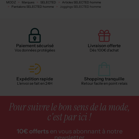
MODZ
Marques
SELECTED
Articles SELECTED homme
Pantalons SELECTED homme
Joggings SELECTED homme
Paiement sécurisé
Livraison offerte
Vos données protégées
Dès 100€ d'achat
Expédition rapide
Shopping tranquille
L'envoi se fait en 24H
Retour facile en point relais
Pour suivre le bon sens de la mode,
c'est par ici !
10€ offerts
en vous abonnant à notre
newsletter