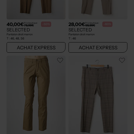
40,00€
28,00€
Prix boutique :
Prix boutique :
-50%
-60%
79,99€
69,99€
SELECTED
SELECTED
Pantalon droit marron
Pantalon droit marron
T :
46, 48, 56
T :
46
ACHAT EXPRESS
ACHAT EXPRESS