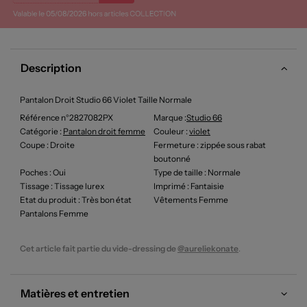
Description
Pantalon Droit Studio 66 Violet Taille Normale
Référence n°2827082PX
Marque :
Studio 66
Catégorie :
Pantalon droit femme
Couleur
:
violet
Coupe
: Droite
Fermeture
: zippée sous rabat
boutonné
Poches
: Oui
Type de taille
: Normale
Tissage
: Tissage lurex
Imprimé
: Fantaisie
Etat du produit
: Très bon état
Vêtements Femme
Pantalons Femme
Cet article fait partie du vide-dressing de
@aureliekonate
.
Matières et entretien