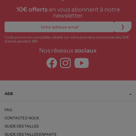
10€ offerts
en vous abonnant à notre
newsletter
Code promo non cumulable, valable sur votre première commande dès 50€
d’achat pendant 48h
Nos réseaux
sociaux
AIDE
FAQ
CONTACTEZ-NOUS
GUIDE DES TAILLES
GUIDE DES TAILLES ENFANTS