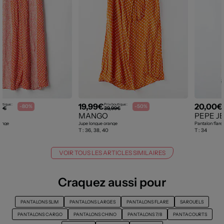
19,99€
20,00€
utique :
Prix boutique :
-80%
-50%
00€
39,99€
MANGO
PEPE J
range
Jupe longue orange
T :
36, 38, 40
T :
34
VOIR TOUS LES ARTICLES SIMILAIRES
Craquez aussi pour
PANTALONS SLIM
PANTALONS LARGES
PANTALONS FLARE
SAROUELS
PANTALONS CARGO
PANTALONS CHINO
PANTALONS 7/8
PANTACOURTS