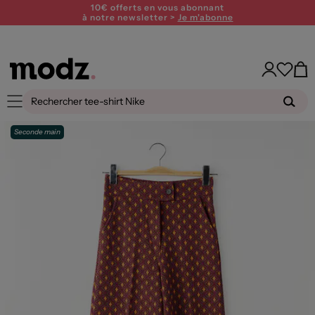
10€ offerts en vous abonnant
à notre newsletter >
Je m'abonne
Seconde main