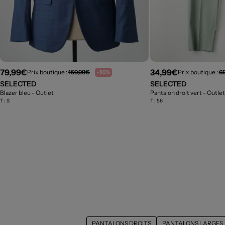
79,99€
34,99€
Prix boutique :
159,99€
Prix boutique :
6
-50%
SELECTED
SELECTED
Blazer bleu
- Outlet
Pantalon droit vert
- Outlet
T :
S
T :
56
PANTALONS DROITS
PANTALONS LARGES