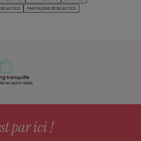
 SELECTED
PANTALONS 7/8 SELECTED
g tranquille
le en point relais
st par ici !