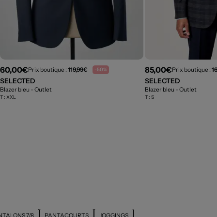
60,00€
85,00€
Prix boutique :
119,99€
Prix boutique :
1
-50%
SELECTED
SELECTED
Blazer bleu
- Outlet
Blazer bleu
- Outlet
T :
XXL
T :
S
NTALONS 7/8
PANTACOURTS
JOGGINGS