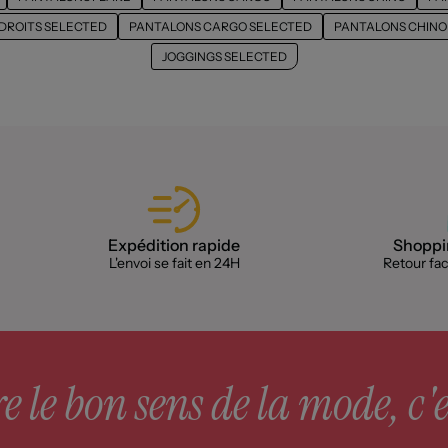
DROITS SELECTED
PANTALONS CARGO SELECTED
PANTALONS CHINO
JOGGINGS SELECTED
Expédition rapide
Shoppin
L'envoi se fait en 24H
Retour faci
 le bon sens de la mode, c'e