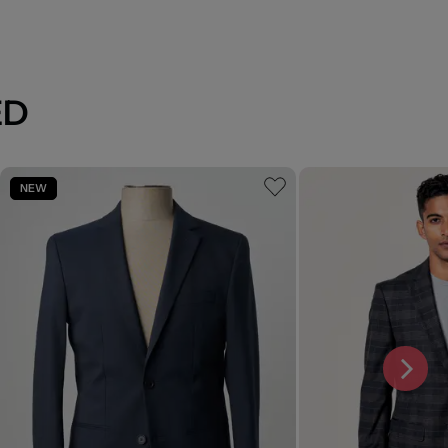
ED
NEW