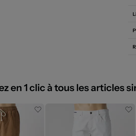
qu
L
P
R
 en 1 clic à tous les articles si