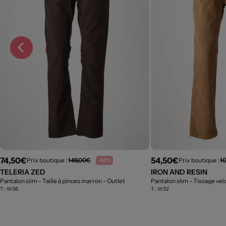
74,50€
54,50€
Prix boutique :
149,00€
Prix boutique :
1
-50%
TELERIA ZED
IRON AND RESIN
Pantalon slim - Taille à pinces marron
- Outlet
Pantalon slim - Tissage ve
T :
W36
T :
W32