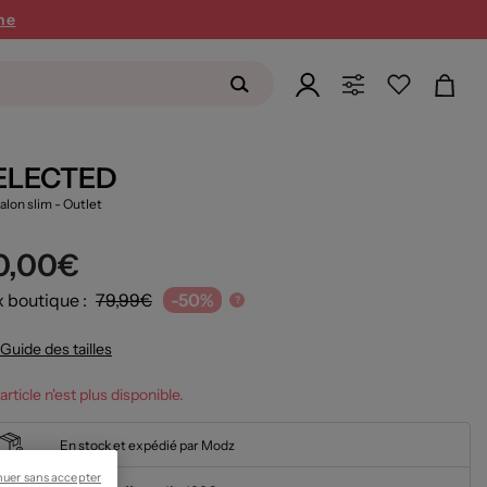
ne
ELECTED
alon slim
- Outlet
0,00€
x boutique :
79,99€
-50%
?
Guide des tailles
article n'est plus disponible.
En stock et expédié par Modz
nuer sans accepter