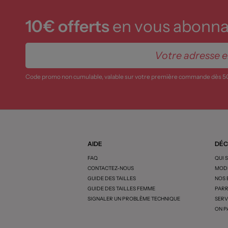
10€ offerts
en vous abonnan
Code promo non cumulable, valable sur votre première commande dès 5
AIDE
DÉC
FAQ
QUI 
CONTACTEZ-NOUS
MODE
GUIDE DES TAILLES
NOS
GUIDE DES TAILLES FEMME
PARR
SIGNALER UN PROBLÈME TECHNIQUE
SERV
ON P