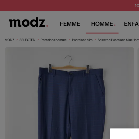
1
FEMME
HOMME
ENFA
MODZ
SELECTED
Pantalons homme
Pantalons slim
Selected Pantalons Slim Ho