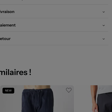
alité.
ivraison
aiement
etour
milaires !
NEW