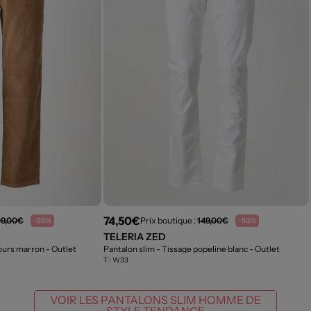
74,50€
09,00€
Prix boutique :
149,00€
-50%
-50%
TELERIA ZED
lours marron
- Outlet
Pantalon slim - Tissage popeline blanc
- Outlet
T :
W33
VOIR LES PANTALONS SLIM HOMME DE
STYLE TENDANCE