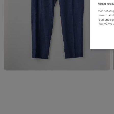
Vous pouv
Modz et ses 
personnalisé
l’audience du
Paramétrer »