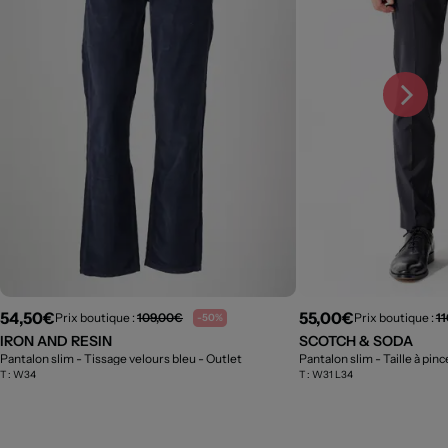
54,50€
55,00€
Prix boutique :
109,00€
Prix boutique :
1
-50%
IRON AND RESIN
SCOTCH & SODA
Pantalon slim - Tissage velours bleu
- Outlet
Pantalon slim - Taille à pin
T :
W34
T :
W31 L34