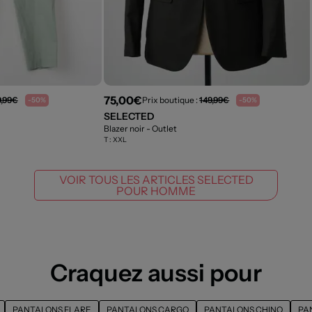
75,00€
9,99€
Prix boutique :
149,99€
-50%
-50%
SELECTED
Blazer noir
- Outlet
T :
XXL
VOIR TOUS LES ARTICLES SELECTED
POUR HOMME
Craquez aussi pour
PANTALONS FLARE
PANTALONS CARGO
PANTALONS CHINO
PA