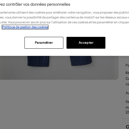
ez contrôler vos données personnelles
partenaires utilisent des cookies pour améliorer votre navigation, vous proposer des public
es, vous donner la possibilité de partager des contenus de modz.fr sur les réseaux sociaux
 site. Vous pouvez en savoir plus sur l’utilisation de ces cookies et les paramétrer en cliquan
.
Politique de gestion des cookies
Paramétrer
Accepter
D
Pa
R
Ca
V
Av
Sa
ma
V
à 
Id
to
C