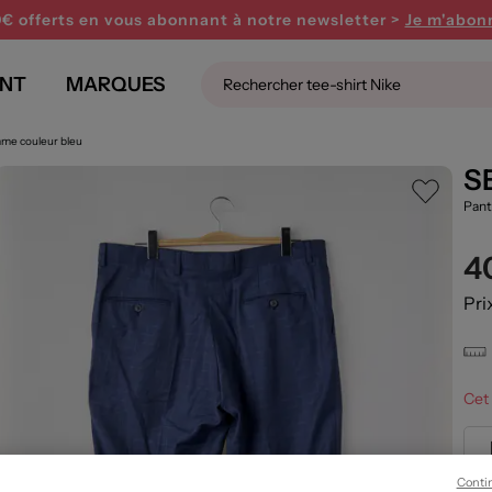
0€ offerts en vous abonnant
à notre newsletter >
Je m'abon
NT
MARQUES
mme couleur bleu
S
Pant
4
Pri
Cet 
Conti