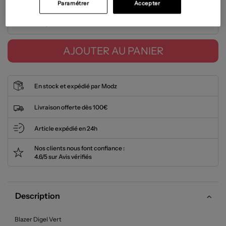
Paramétrer
Accepter
Tailles disponibles
AJOUTER AU PANIER
En stock et expédié par Modz
Livraison offerte dès 100€
Article expédié en 24h
Nos clients nous font confiance :
4.6/5 sur Avis vérifiés
Description
Blazer Digel Vert