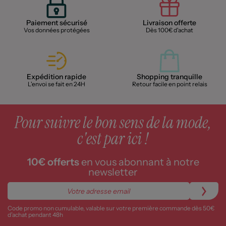
Paiement sécurisé
Livraison offerte
Vos données protégées
Dès 100€ d'achat
Expédition rapide
Shopping tranquille
L'envoi se fait en 24H
Retour facile en point relais
Pour suivre le bon sens de la mode,
c'est par ici !
10€ offerts
en vous abonnant à notre
newsletter
Code promo non cumulable, valable sur votre première commande dès 50€
d’achat pendant 48h