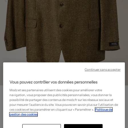
Continuer sans accepter
Vous pouvez contrôler vos données personnelles
DIGEL
Modz et ses partenaires utilisent des cookies pour améliorer votre
navigation, vous proposer des publicités personnalisées, vous donner la
Blazer - Poches
- Outlet
possibilité de partager des contenus de modz.fr sur les réseaux sociaux et
pour mesurer l’audience du site. Vous pouvez en savoir plus sur l’utilisation de
57,80€
ces cookies et les paramétrer en cliquant sur « Paramétrer ».
Politique de
-80%
gestion des cookies
Prix boutique :
289,00€
?
Guide des tailles