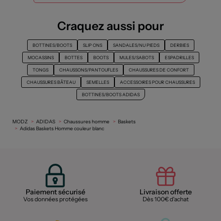
Craquez aussi pour
BOTTINES/BOOTS
SLIP ONS
SANDALES/NU PIEDS
DERBIES
MOCASSINS
BOTTES
BOOTS
MULES/SABOTS
ESPADRILLES
TONGS
CHAUSSONS/PANTOUFLES
CHAUSSURES DE CONFORT
CHAUSSURES BÂTEAU
SEMELLES
ACCESSOIRES POUR CHAUSSURES
BOTTINES/BOOTS ADIDAS
MODZ
ADIDAS
Chaussures homme
Baskets
Adidas Baskets Homme couleur blanc
Paiement sécurisé
Livraison offerte
Vos données protégées
Dès 100€ d'achat