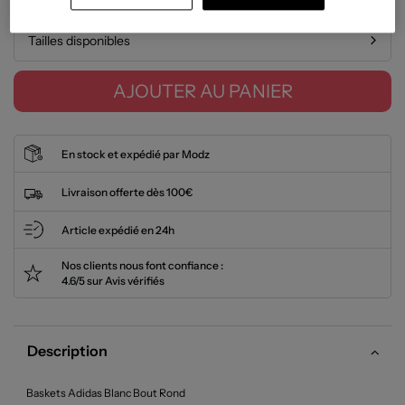
Tailles disponibles
AJOUTER AU PANIER
En stock et expédié par Modz
Livraison offerte dès 100€
Article expédié en 24h
Nos clients nous font confiance :
4.6/5 sur Avis vérifiés
Description
Baskets Adidas Blanc Bout Rond