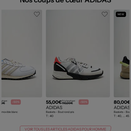
NEW
55,00€
80,00€
outique :
Prix boutique :
-50%
-50%
,00€
110,00€
ADIDAS
ADIDAS
 amovible blanc
Baskets - Bout rond gris
Baskets - Bout
T :
40
T :
40, ... 45 
VOIR TOUS LES ARTICLES ADIDAS POUR HOMME