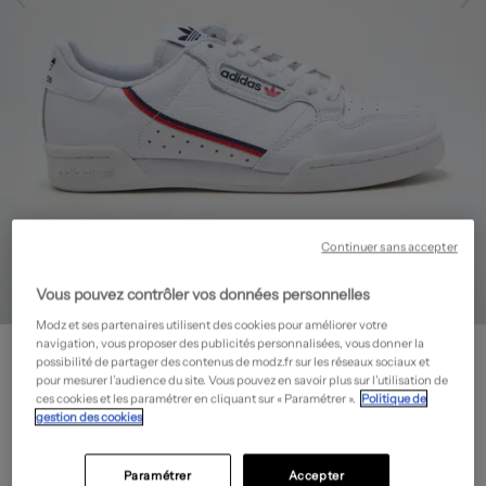
Continuer sans accepter
Vous pouvez contrôler vos données personnelles
Modz et ses partenaires utilisent des cookies pour améliorer votre
ADIDAS
navigation, vous proposer des publicités personnalisées, vous donner la
possibilité de partager des contenus de modz.fr sur les réseaux sociaux et
Baskets - Bout rond
- Outlet
pour mesurer l’audience du site. Vous pouvez en savoir plus sur l’utilisation de
ces cookies et les paramétrer en cliquant sur « Paramétrer ».
Politique de
40,00€
gestion des cookies
-60%
Prix boutique :
100,00€
?
Paramétrer
Accepter
Guide des tailles