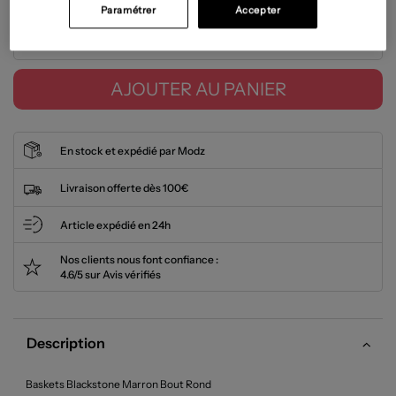
Paramétrer
Accepter
Tailles disponibles
AJOUTER AU PANIER
En stock et expédié par Modz
Livraison offerte dès 100€
Article expédié en 24h
Nos clients nous font confiance :
4.6/5 sur Avis vérifiés
Description
Baskets Blackstone Marron Bout Rond