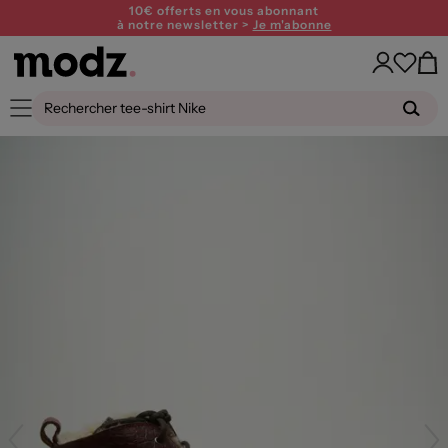
10€ offerts en vous abonnant
à notre newsletter >
Je m'abonne