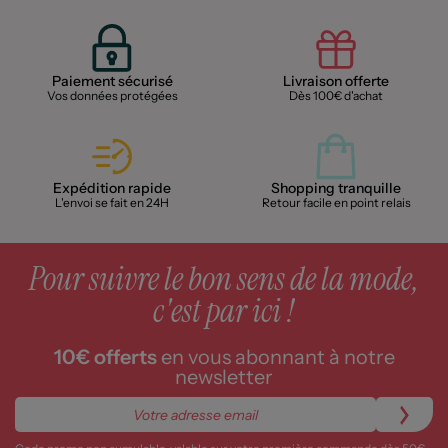
Paiement sécurisé
Livraison offerte
Vos données protégées
Dès 100€ d'achat
Expédition rapide
Shopping tranquille
L'envoi se fait en 24H
Retour facile en point relais
Pour suivre le bon sens de la mode,
c'est par ici !
10€ offerts
en vous abonnant à notre
newsletter