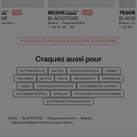
89,50€
79,60€
boutique :
Prix boutique :
P
-70%
-50%
,00€
179,00€
ONE
BLACKSTONE
BLACK
lisse marron
Baskets - Tissage satiné blanc
Baskets - Four
T :
40, 41, 43, ... 44
T :
42, 44
VOIR TOUS LES ARTICLES BLACKSTONE POUR HOMME
Craquez aussi pour
BOTTINES/BOOTS
SLIP ONS
SANDALES/NU PIEDS
DERBIES
MOCASSINS
BOTTES
BOOTS
MULES/SABOTS
ESPADRILLES
TONGS
CHAUSSONS/PANTOUFLES
CHAUSSURES DE CONFORT
CHAUSSURES BÂTEAU
SEMELLES
ACCESSOIRES POUR CHAUSSURES
BOTTINES/BOOTS BLACKSTONE
MODZ
BLACKSTONE
Chaussures homme
Baskets
Blackstone Baskets Homme couleur marron