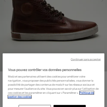
Continuer sans accepter
Vous pouvez contrôler vos données personnelles
BLACKSTONE
Modz et ses partenaires utilisent des cookies pour améliorer votre
Baskets - Fourrée
- Outlet
navigation, vous proposer des publicités personnalisées, vous donner la
possibilité de partager des contenus de modz.fr sur les réseaux sociaux et
79,96€
pour mesurer l’audience du site. Vous pouvez en savoir plus sur l’utilisation de
ces cookies et les paramétrer en cliquant sur « Paramétrer ».
Politique de
-60%
Prix boutique :
199,90€
?
gestion des cookies
Guide des tailles