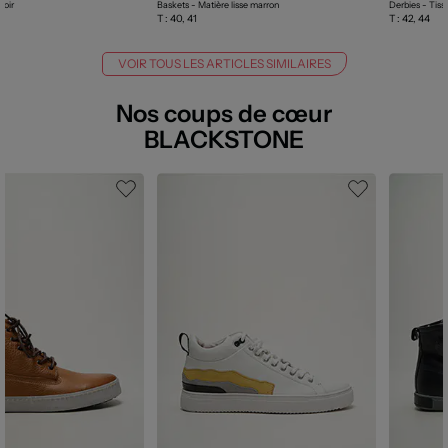
noir
Baskets - Matière lisse marron
Derbies - Tiss
T :
40, 41
T :
42, 44
VOIR TOUS LES ARTICLES SIMILAIRES
Nos coups de cœur
BLACKSTONE