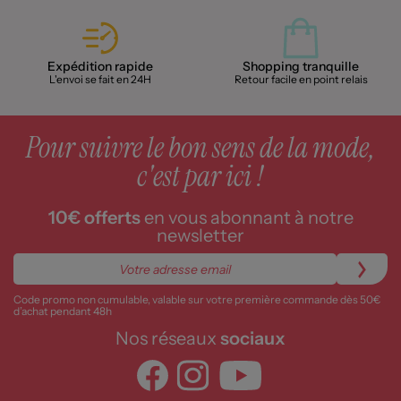
Expédition rapide
Shopping tranquille
L'envoi se fait en 24H
Retour facile en point relais
Pour suivre le bon sens de la mode,
c'est par ici !
10€ offerts
en vous abonnant à notre
newsletter
Code promo non cumulable, valable sur votre première commande dès 50€
d’achat pendant 48h
Nos réseaux
sociaux