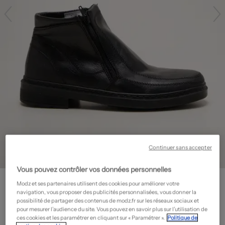
Continuer sans accepter
Vous pouvez contrôler vos données personnelles
ARIMA
Modz et ses partenaires utilisent des cookies pour améliorer votre
Bottines/Boots - Fermeture zippée
- Outlet
navigation, vous proposer des publicités personnalisées, vous donner la
possibilité de partager des contenus de modz.fr sur les réseaux sociaux et
54,50€
pour mesurer l’audience du site. Vous pouvez en savoir plus sur l’utilisation de
ces cookies et les paramétrer en cliquant sur « Paramétrer ».
Politique de
-50%
Prix boutique :
109,00€
?