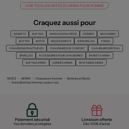
VOIR TOUS LES ARTICLES ARIMA POUR HOMME
Craquez aussi pour
BASKETS
SLIP ONS
SANDALES/NU PIEDS
DERBIES
MOCASSINS
BOTTES
BOOTS
MULES/SABOTS
ESPADRILLES
TONGS
CHAUSSONS/PANTOUFLES
CHAUSSURES DE CONFORT
CHAUSSURES BÂTEAU
SEMELLES
ACCESSOIRES POUR CHAUSSURES
BASKETS ARIMA
SLIP ONS ARIMA
DERBIES ARIMA
MOCASSINS ARIMA
MODZ
ARIMA
Chaussures homme
Bottines et Boots
Arima Bottines Homme couleur noir
Paiement sécurisé
Livraison offerte
Vos données protégées
Dès 100€ d'achat