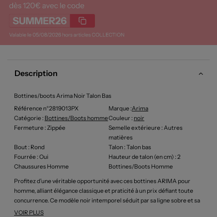
Description
Bottines/boots Arima Noir Talon Bas
Référence n°2819013PX
Marque :
Arima
Catégorie :
Bottines/Boots homme
Couleur
:
noir
Fermeture
: Zippée
Semelle extérieure
: Autres
matières
Bout
: Rond
Talon
: Talon bas
Fourrée
: Oui
Hauteur de talon (en cm)
: 2
Chaussures Homme
Bottines/Boots Homme
Profitez d’une véritable opportunité avec ces bottines ARIMA pour
homme, alliant élégance classique et praticité à un prix défiant toute
concurrence. Ce modèle noir intemporel séduit par sa ligne sobre et sa
fermeture zippée discrète qui garantit un enfilage facile tout en
VOIR PLUS