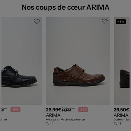
Nos coups de cœur ARIMA
NEW
26,99€
39,50€
outique :
Prix boutique :
P
-50%
-70%
00€
89,95€
ARIMA
ARIMA
ré noir
Mocassins - Matière lisse marron
Derbies - Seme
T :
44
T :
44