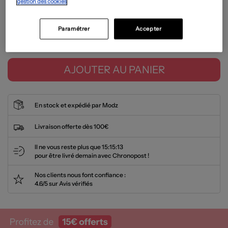
gestion des cookies
Guide des tailles
Paramétrer
Accepter
Tailles disponibles
AJOUTER AU PANIER
En stock et expédié par Modz
Livraison offerte dès 100€
Il ne vous reste plus que
15:15:12
pour être livré demain avec Chronopost !
Nos clients nous font confiance :
4.6/5 sur Avis vérifiés