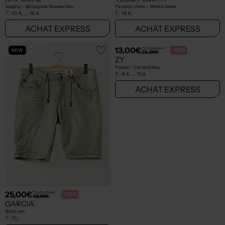
8,95€
27,50€
Prix boutique :
Prix boutique :
-50%
-50%
17,90€
55,00€
BOBOLI
DKNY
T-shirt - Stretch vert
Polo - Sérigraphie floquée noir
T :
6 M
T :
14 A, ... 16 A
ACHAT EXPRESS
ACHAT EXPRESS
NEW
NEW