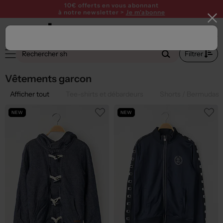
10€ offerts en vous abonnant
à notre newsletter >
Je m'abonne
Filtrer
Vêtements garcon
Afficher tout
Tee-shirts et débardeurs
Shorts / Bermudas
NEW
NEW