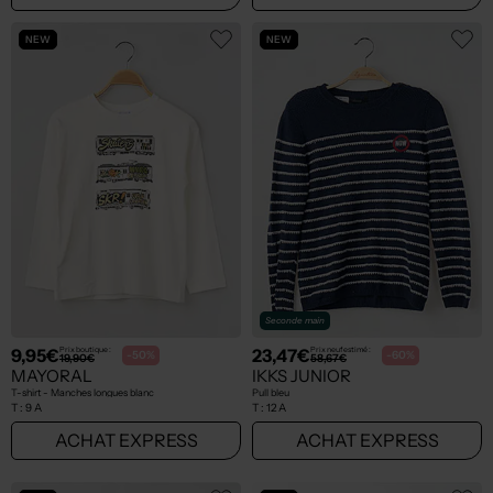
NEW
NEW
Seconde main
9,95€
23,47€
Prix boutique :
Prix neuf estimé :
-50%
-60%
19,90€
58,67€
MAYORAL
IKKS JUNIOR
T-shirt - Manches longues blanc
Pull bleu
T :
9 A
T :
12 A
ACHAT EXPRESS
ACHAT EXPRESS