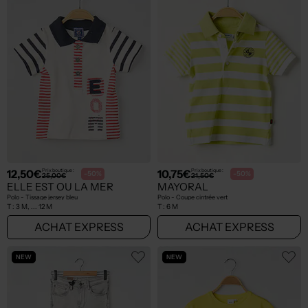
12,50€
10,75€
Prix boutique :
Prix boutique :
-50%
-50%
25,00€
21,50€
ELLE EST OU LA MER
MAYORAL
Polo - Tissage jersey bleu
Polo - Coupe cintrée vert
T :
3 M, ... 12 M
T :
6 M
ACHAT EXPRESS
ACHAT EXPRESS
NEW
NEW