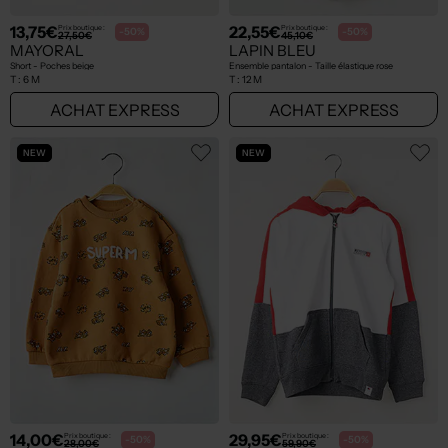
13,75€
22,55€
Prix boutique :
Prix boutique :
-50%
-50%
27,50€
45,10€
MAYORAL
LAPIN BLEU
Short - Poches beige
Ensemble pantalon - Taille élastique rose
T :
6 M
T :
12 M
ACHAT EXPRESS
ACHAT EXPRESS
NEW
NEW
14,00€
29,95€
Prix boutique :
Prix boutique :
-50%
-50%
28,00€
59,90€