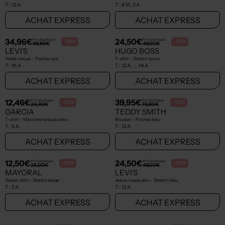
T :
12 A
T :
6 M, 2 A
ACHAT EXPRESS
ACHAT EXPRESS
NEW
NEW
34,96€
24,50€
Prix boutique :
Prix boutique :
-50%
-50%
69,90€
49,00€
LEVI'S
HUGO BOSS
Veste casual - Poches gris
T-shirt - Stretch jaune
T :
16 A
T :
12 A, ... 14 A
ACHAT EXPRESS
ACHAT EXPRESS