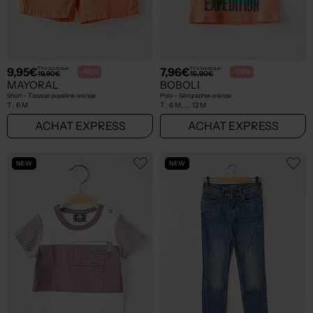
9,95€
7,96€
Prix boutique :
Prix boutique :
-50%
-50%
19,90€
15,90€
MAYORAL
BOBOLI
Short - Tissage popeline orange
Polo - Sérigraphie orange
T :
6 M
T :
6 M, ... 12 M
ACHAT EXPRESS
ACHAT EXPRESS
NEW
NEW