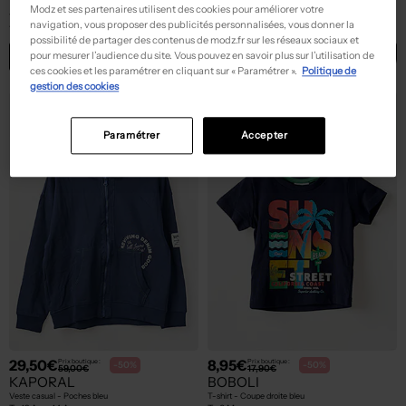
HUGO BOSS
MAYORAL
Modz et ses partenaires utilisent des cookies pour améliorer votre
T-shirt - Stretch bleu
T-shirt - Fermeture pressionnée bleu
navigation, vous proposer des publicités personnalisées, vous donner la
T :
12 A
T :
9 M
possibilité de partager des contenus de modz.fr sur les réseaux sociaux et
ACHAT EXPRESS
ACHAT EXPRESS
pour mesurer l’audience du site. Vous pouvez en savoir plus sur l’utilisation de
ces cookies et les paramétrer en cliquant sur « Paramétrer ».
Politique de
gestion des cookies
NEW
NEW
Paramétrer
Accepter
29,50€
8,95€
Prix boutique :
Prix boutique :
-50%
-50%
59,00€
17,90€
KAPORAL
BOBOLI
Veste casual - Poches bleu
T-shirt - Coupe droite bleu