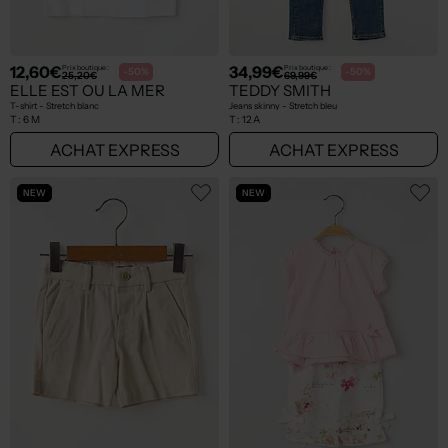
12,60€
34,99€
Prix boutique :
Prix boutique :
-50%
-50%
25,20€
69,99€
ELLE EST OU LA MER
TEDDY SMITH
T-shirt - Stretch blanc
Jeans skinny - Stretch bleu
T :
6 M
T :
12 A
ACHAT EXPRESS
ACHAT EXPRESS
NEW
NEW