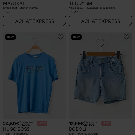
MAYORAL
TEDDY SMITH
Sweat-shirt - Stretch marron
Veste casual - Manches longues blanc
T :
3 A
T :
12 A
ACHAT EXPRESS
ACHAT EXPRESS
NEW
NEW
24,50€
12,95€
Prix boutique :
Prix boutique :
-50%
-50%
49,00€
25,90€
HUGO BOSS
BOBOLI
T-shirt - Stretch bleu
Short - Poches bleu clair