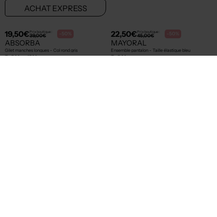
7,50€
29,50€
Prix boutique :
Prix boutique :
-50%
-50%
15,00€
59,00€
MAYORAL
LEVI'S
T-shirt - Imprimé fantaisie marron
Jeans skinny - Stretch bleu
T :
12 M
T :
16 A
ACHAT EXPRESS
ACHAT EXPRESS
NEW
NEW