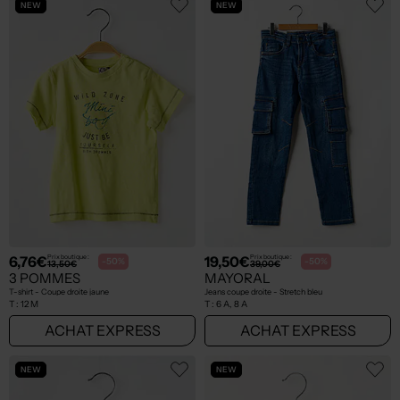
NEW
NEW
6,76€
19,50€
Prix boutique :
Prix boutique :
-50%
-50%
13,50€
39,00€
3 POMMES
MAYORAL
T-shirt - Coupe droite jaune
Jeans coupe droite - Stretch bleu
T :
12 M
T :
6 A, 8 A
ACHAT EXPRESS
ACHAT EXPRESS
NEW
NEW