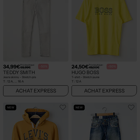
34,99€
24,50€
Prix boutique :
Prix boutique :
-50%
-50%
69,99€
49,00€
TEDDY SMITH
HUGO BOSS
Jeans skinny - Stretch gris
T-shirt - Stretch jaune
T :
12 A, ... 16 A
T :
12 A
ACHAT EXPRESS
ACHAT EXPRESS
NEW
NEW