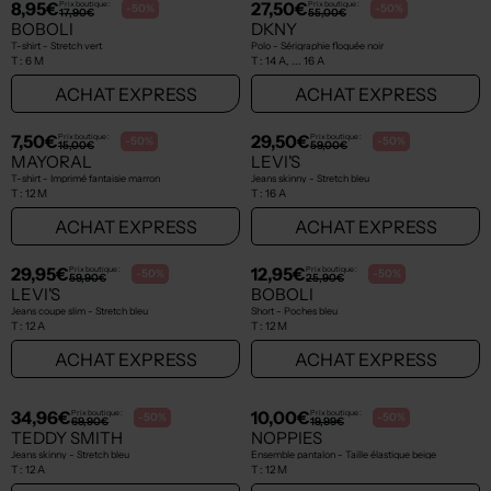
NEW
NEW
12,46€
39,95€
Prix boutique :
Prix boutique :
-50%
-50%
24,90€
79,90€
GARCIA
TEDDY SMITH
T-shirt - Manches longues bleu
Blouson - Poches bleu
T :
6 A
T :
12 A
ACHAT EXPRESS
ACHAT EXPRESS