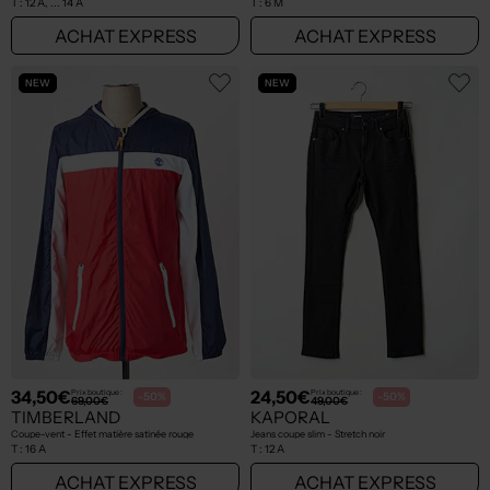
T :
12 A, ... 14 A
T :
6 M
ACHAT EXPRESS
ACHAT EXPRESS
NEW
NEW
34,50€
24,50€
Prix boutique :
Prix boutique :
-50%
-50%
69,00€
49,00€
TIMBERLAND
KAPORAL
Coupe-vent - Effet matière satinée rouge
Jeans coupe slim - Stretch noir
T :
16 A
T :
12 A
ACHAT EXPRESS
ACHAT EXPRESS