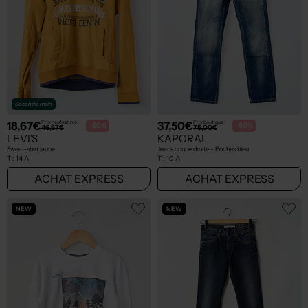
Seconde main
18,67€
37,50€
Prix neuf estimé :
Prix boutique :
-60%
-50%
46,67€
75,00€
LEVI'S
KAPORAL
Sweat-shirt jaune
Jeans coupe droite - Poches bleu
T :
14 A
T :
10 A
ACHAT EXPRESS
ACHAT EXPRESS
NEW
NEW