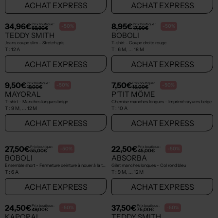
NEW
NEW
12,50€
24,50€
Prix boutique :
Prix boutique :
-50%
-50%
25,00€
49,00€
MAYORAL
LEVI'S
Sweat-shirt - Stretch beige
Jeans coupe slim - Stretch bleu
T :
2 A
T :
12 A
ACHAT EXPRESS
ACHAT EXPRESS
NEW
NEW