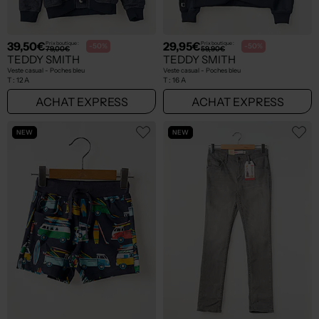
39,50€
29,95€
Prix boutique :
Prix boutique :
-50%
-50%
79,00€
59,90€
TEDDY SMITH
TEDDY SMITH
Veste casual - Poches bleu
Veste casual - Poches bleu
T :
12 A
T :
16 A
ACHAT EXPRESS
ACHAT EXPRESS
NEW
NEW