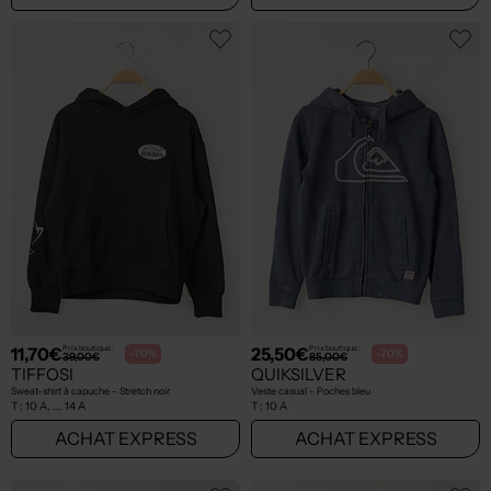
11,70€
25,50€
Prix boutique :
Prix boutique :
-70%
-70%
39,00€
85,00€
TIFFOSI
QUIKSILVER
Sweat-shirt à capuche - Stretch noir
Veste casual - Poches bleu
T :
10 A, ... 14 A
T :
10 A
ACHAT EXPRESS
ACHAT EXPRESS