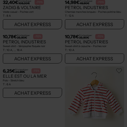
8,98€
8,98€
Prix boutique :
Prix boutique :
-70%
-70%
29,90€
29,90€
PETROL INDUSTRIES
GARCIA
T-shirt - Manches longues gris
T-shirt - Coupe droite noir
T :
10 A, ... 12 A
T :
10 A, ... 16 A
ACHAT EXPRESS
ACHAT EXPRESS