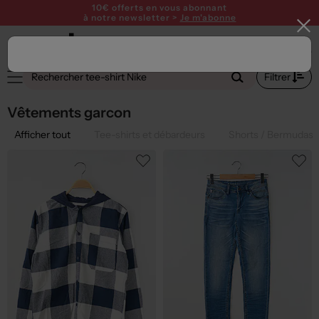
10€ offerts en vous abonnant
à notre newsletter >
Je m'abonne
Filtrer
Vêtements garcon
Afficher tout
Tee-shirts et débardeurs
Shorts / Bermudas