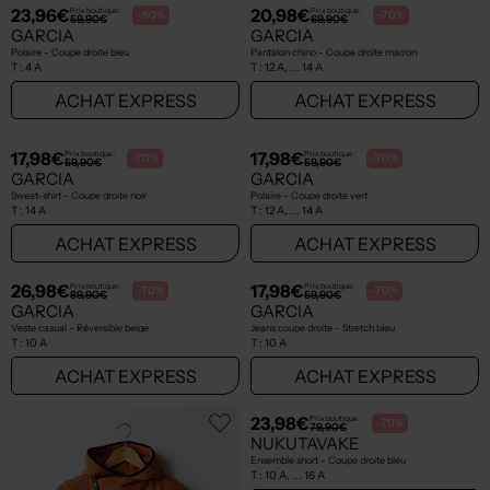
32,40€
14,98€
Prix boutique :
Prix boutique :
-70%
-70%
108,00€
49,90€
ZADIG & VOLTAIRE
PETROL INDUSTRIES
Veste casual - Poches vert
Chemise manches longues - Poches poitrine bleu
T :
8 A
T :
12 A
ACHAT EXPRESS
ACHAT EXPRESS