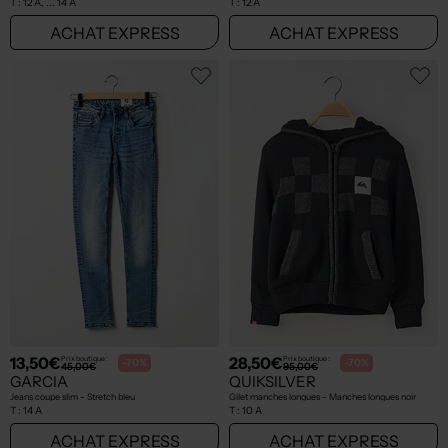
T :
12 A, ... 14 A
T :
12 A
ACHAT EXPRESS
ACHAT EXPRESS
13,50€
28,50€
Prix boutique :
Prix boutique :
-70%
-70%
45,00€
95,00€
GARCIA
QUIKSILVER
Jeans coupe slim - Stretch bleu
Gilet manches longues - Manches longues noir
T :
14 A
T :
10 A
ACHAT EXPRESS
ACHAT EXPRESS