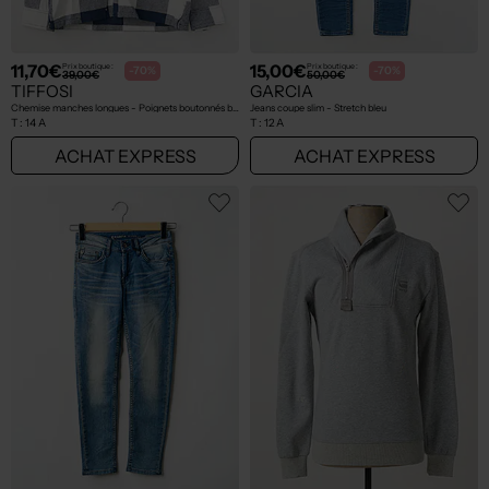
11,70€
15,00€
Prix boutique :
Prix boutique :
-70%
-70%
39,00€
50,00€
TIFFOSI
GARCIA
Chemise manches longues - Poignets boutonnés bleu
Jeans coupe slim - Stretch bleu
T :
14 A
T :
12 A
ACHAT EXPRESS
ACHAT EXPRESS