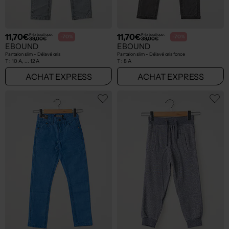
11,70€
11,70€
Prix boutique :
Prix boutique :
-70%
-70%
39,00€
39,00€
EBOUND
EBOUND
Pantalon slim - Délavé gris
Pantalon slim - Délavé gris fonce
T :
10 A, ... 12 A
T :
8 A
ACHAT EXPRESS
ACHAT EXPRESS