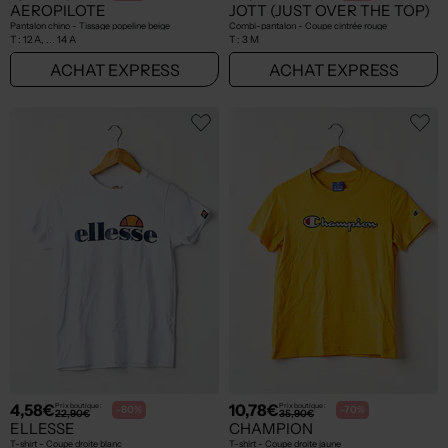
AEROPILOTE
JOTT (JUST OVER THE TOP)
Pantalon chino - Tissage popeline beige
Combi-pantalon - Coupe cintrée rouge
T :
12 A, ... 14 A
T :
3 M
ACHAT EXPRESS
ACHAT EXPRESS
4,58€
10,78€
Prix boutique :
Prix boutique :
-80%
-70%
22,90€
35,90€
ELLESSE
CHAMPION
T-shirt - Coupe droite blanc
T-shirt - Coupe droite jaune