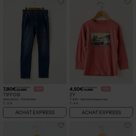
7,80€
4,50€
Prix boutique :
Prix boutique :
-70%
-70%
25,99€
14,99€
TIFFOSI
ZY
Jeans skinny - Poches bleu
T-shirt - Manches longues rose
T :
11 A
T :
4 A
ACHAT EXPRESS
ACHAT EXPRESS