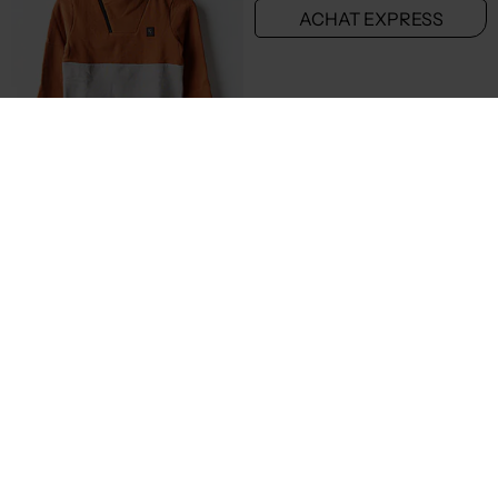
10,78€
10,78€
Prix boutique :
Prix boutique :
-70%
-70%
35,90€
35,90€
PETROL INDUSTRIES
PETROL INDUSTRIES
Sweat-shirt - Sérigraphie floquée noir
Sweat-shirt à capuche - Poches noir
T :
10 A, ... 16 A
T :
10 A
ACHAT EXPRESS
ACHAT EXPRESS