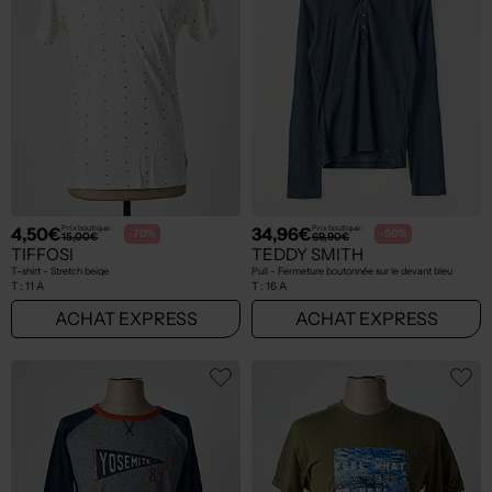
4,50€
34,96€
Prix boutique :
Prix boutique :
-70%
-50%
15,00€
69,90€
TIFFOSI
TEDDY SMITH
T-shirt - Stretch beige
Pull - Fermeture boutonnée sur le devant bleu
T :
11 A
T :
16 A
ACHAT EXPRESS
ACHAT EXPRESS