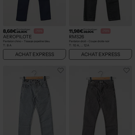
8,68€
11,98€
Prix boutique :
Prix boutique :
-70%
-70%
28,90€
39,90€
AEROPILOTE
RMS26
Pantalon chino - Tissage popeline bleu
Pantalon droit - Coupe droite noir
T :
8 A
T :
10 A, ... 12 A
ACHAT EXPRESS
ACHAT EXPRESS