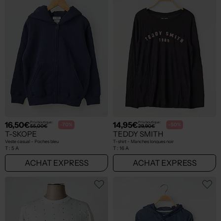
16,50€
14,95€
Prix boutique :
Prix boutique :
-70%
-50%
55,00€
29,90€
T-SKOPE
TEDDY SMITH
Veste casual - Poches bleu
T-shirt - Manches longues noir
T :
5 A
T :
16 A
ACHAT EXPRESS
ACHAT EXPRESS