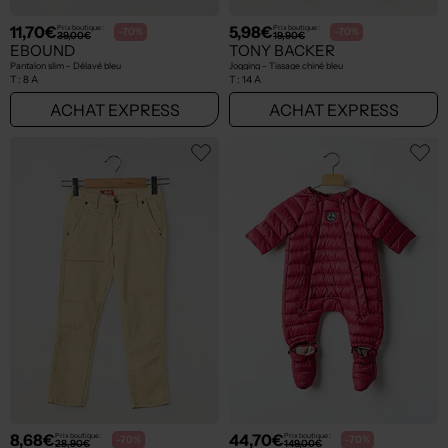
11,70€
5,98€
Prix boutique :
Prix boutique :
-70%
-70%
39,00€
19,90€
EBOUND
TONY BACKER
Pantalon slim - Délavé bleu
Jogging - Tissage chiné bleu
T :
8 A
T :
14 A
ACHAT EXPRESS
ACHAT EXPRESS
8,68€
44,70€
Prix boutique :
Prix boutique :
-70%
-70%
28,90€
149,00€