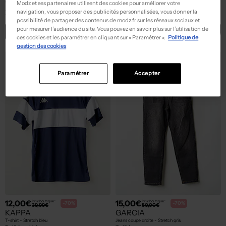
GARCIA
GARCIA
Modz et ses partenaires utilisent des cookies pour améliorer votre
Jeans coupe large bleu
Pantalon slim - Tissage popeline marron
navigation, vous proposer des publicités personnalisées, vous donner la
T :
16 A
T :
10 A, ... 16 A
possibilité de partager des contenus de modz.fr sur les réseaux sociaux et
pour mesurer l’audience du site. Vous pouvez en savoir plus sur l’utilisation de
ACHAT EXPRESS
ACHAT EXPRESS
ces cookies et les paramétrer en cliquant sur « Paramétrer ».
Politique de
gestion des cookies
Paramétrer
Accepter
12,00€
15,00€
Prix boutique :
Prix boutique :
-70%
-70%
39,99€
50,00€
KAPPA
GARCIA
T-shirt - Stretch bleu
Jeans coupe droite - Stretch gris