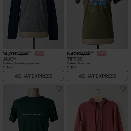
14,70€
5,40€
Prix boutique :
Prix boutique :
-70%
-70%
49,00€
18,00€
J&JOY
TIFFOSI
T-shirt - Manches longues bleu
T-shirt - Stretch vert
T :
14 A
T :
15 A
ACHAT EXPRESS
ACHAT EXPRESS