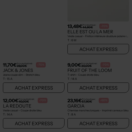
7,50€
15,96€
Prix boutique :
Prix boutique :
-70%
-60%
25,00€
39,90€
ELLESSE
PETROL INDUSTRIES
T-shirt - Coupe droite blanc
Sweat-shirt à capuche - Coupe droite noir
T :
12 A
T :
12 A
ACHAT EXPRESS
ACHAT EXPRESS