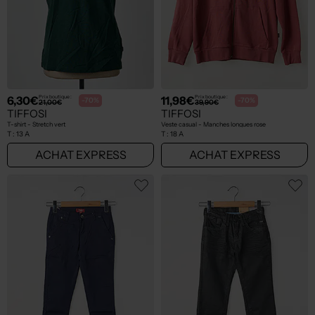
6,30€
11,98€
Prix boutique :
Prix boutique :
-70%
-70%
21,00€
39,90€
TIFFOSI
TIFFOSI
T-shirt - Stretch vert
Veste casual - Manches longues rose
T :
13 A
T :
18 A
ACHAT EXPRESS
ACHAT EXPRESS