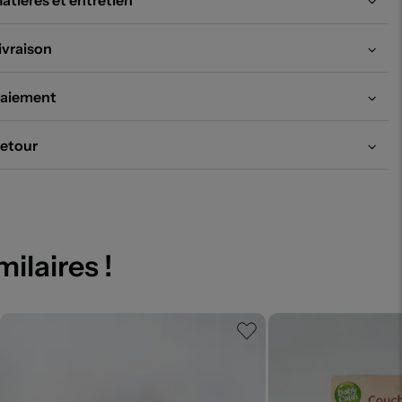
atières et entretien
ivraison
aiement
etour
milaires !