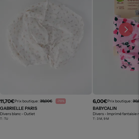
11,70€
6,00€
Prix boutique :
39,00€
Prix boutique :
30
-70%
GABRIELLE PARIS
BABYCALIN
Divers blanc
- Outlet
Divers - Imprimé fantaisie 
T :
TU
T :
3 M, 9 M