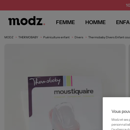
1
FEMME
HOMME
ENFA
MODZ
THERMOBABY
Puériculture enfant
Divers
Thermobaby Divers Enfant coul
Vous pouv
Modz et ses 
personnalisé
l’audience du