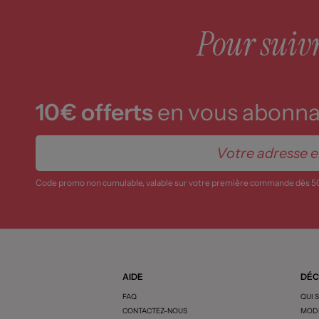
Pour suivre
10€ offerts
en vous abonnan
Code promo non cumulable, valable sur votre première commande dès 5
AIDE
DÉC
FAQ
QUI 
CONTACTEZ-NOUS
MODE