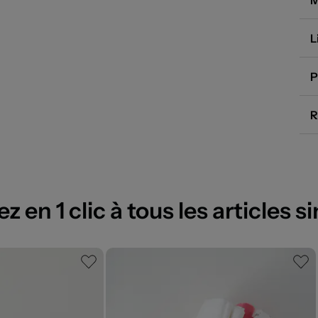
M
L
P
R
 en 1 clic à tous les articles si