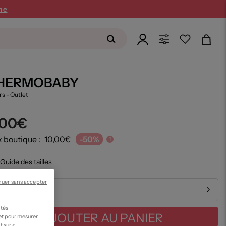
ne
HERMOBABY
rs
- Outlet
,00€
x boutique :
10,00€
-50%
?
Guide des tailles
nuer sans accepter
ailles disponibles
ités
AJOUTER AU PANIER
 et pour mesurer
t sur «