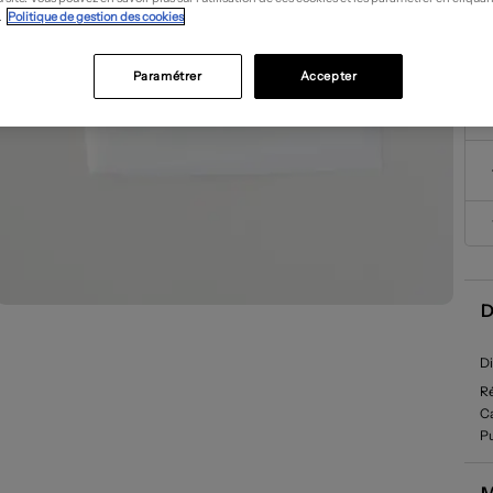
.
Politique de gestion des cookies
Paramétrer
Accepter
D
D
R
Ca
Pu