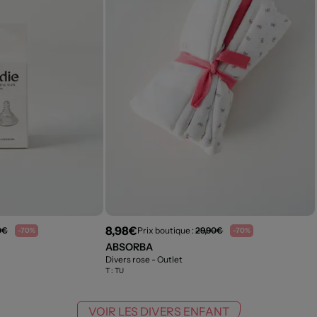
8,98€
0€
Prix boutique :
29,90€
-70%
-70%
ABSORBA
Divers rose
- Outlet
T :
TU
VOIR LES DIVERS ENFANT