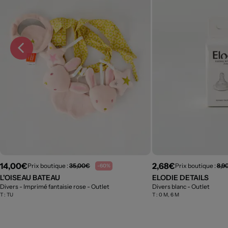
14,00€
2,68€
Prix boutique :
35,00€
Prix boutique :
8,9
-60%
L'OISEAU BATEAU
ELODIE DETAILS
Divers - Imprimé fantaisie rose
- Outlet
Divers blanc
- Outlet
T :
TU
T :
0 M, 6 M