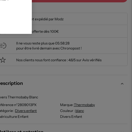
En stock et expédié par Modz
Livraison offerte dès 100€
Il ne vous reste plus que
05:58:27
pour être livré demain avec Chronopost !
Nos clients nous font confiance :
4.6/5 sur Avis vérifiés
escription
ivers Thermobaby Blanc
éférence n°2809013PX
Marque :
Thermobaby
tégorie :
Divers enfant
Couleur
:
blanc
ériculture Enfant
Divers Enfant