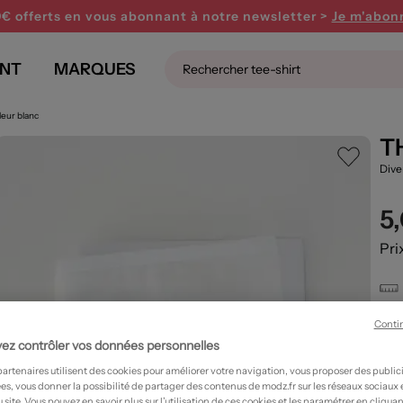
0€ offerts en vous abonnant
à notre newsletter >
Je m'abon
NT
MARQUES
eur blanc
T
Dive
5
Pri
Conti
T
ez contrôler vos données personnelles
partenaires utilisent des cookies pour améliorer votre navigation, vous proposer des public
es, vous donner la possibilité de partager des contenus de modz.fr sur les réseaux sociaux
 site. Vous pouvez en savoir plus sur l’utilisation de ces cookies et les paramétrer en cliquan