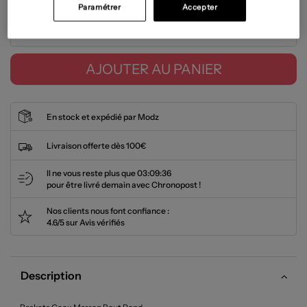
Paramétrer
Accepter
Tailles disponibles
AJOUTER AU PANIER
En stock et expédié par Modz
Livraison offerte dès 100€
Il ne vous reste plus que
03:09:36
pour être livré demain avec Chronopost !
Nos clients nous font confiance :
4.6/5 sur Avis vérifiés
Description