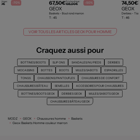
67,50€
74,50€
utique :
Prix boutique :
P
-70%
-50%
00€
135,00€
1
GEOX
GEOX
Baskets - Bout rond marron
Derbies - Tissa
T :
45
T :
46
VOIR TOUS LES ARTICLES GEOX POUR HOMME
Craquez aussi pour
BOTTINES/BOOTS
SLIP ONS
SANDALES/NU PIEDS
DERBIES
MOCASSINS
BOTTES
BOOTS
MULES/SABOTS
ESPADRILLES
TONGS
CHAUSSONS/PANTOUFLES
CHAUSSURES DE CONFORT
CHAUSSURES BÂTEAU
SEMELLES
ACCESSOIRES POUR CHAUSSURES
BOTTINES/BOOTS GEOX
DERBIES GEOX
MULES/SABOTS GEOX
CHAUSSURES BÂTEAU GEOX
MODZ
GEOX
Chaussures homme
Baskets
Geox Baskets Homme couleur marron