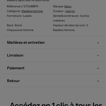
Baskets Geox Marron Bout Rond
Référence n°2712498PX
Marque :
Geox
Catégorie :
Baskets homme
Couleur
:
marron
Fermeture
: Lacets
Semelle extérieure
: Autres
matières
Bout
: Rond
Hauteur de talon (en cm)
: 2
Chaussures Homme
Baskets Homme
Matières et entretien
Livraison
Paiement
Retour
Accédez en 1 clic à tous les