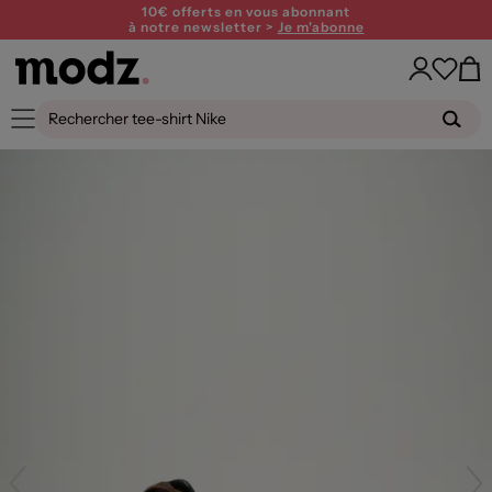
10€ offerts en vous abonnant
à notre newsletter >
Je m'abonne