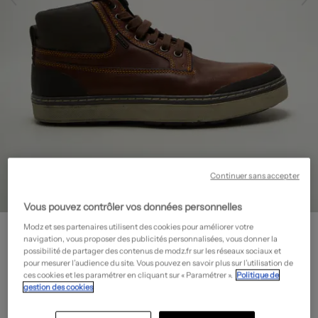
Continuer sans accepter
Vous pouvez contrôler vos données personnelles
GEOX
Modz et ses partenaires utilisent des cookies pour améliorer votre
navigation, vous proposer des publicités personnalisées, vous donner la
Baskets - Bout rond
- Outlet
possibilité de partager des contenus de modz.fr sur les réseaux sociaux et
72,50€
pour mesurer l’audience du site. Vous pouvez en savoir plus sur l’utilisation de
ces cookies et les paramétrer en cliquant sur « Paramétrer ».
Politique de
-50%
Prix boutique :
145,00€
?
gestion des cookies
Guide des tailles