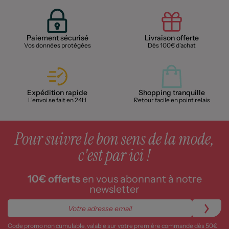
Paiement sécurisé
Livraison offerte
Vos données protégées
Dès 100€ d'achat
Expédition rapide
Shopping tranquille
L'envoi se fait en 24H
Retour facile en point relais
Pour suivre le bon sens de la mode,
c'est par ici !
10€ offerts
en vous abonnant à notre
newsletter
Code promo non cumulable, valable sur votre première commande dès 50€